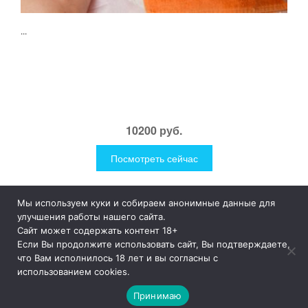
...
10200 руб.
Посмотреть сейчас
Мы используем куки и собираем анонимные данные для
1Like
Tog
улучшения работы нашего сайта.
nav
Сайт может содержать контент 18+
Если Вы продолжите использовать сайт, Вы подтверждаете,
© 2019
1Like
– это необычные и прикольные подарки для
что Вам исполнилось 18 лет и вы согласны с
дома и улицы, интересная посуда, уникальные и необычные
использованием cookies.
гаджеты, причудливые дизайнерские разработки, а так же
просто оригинальные безделушки.
Принимаю