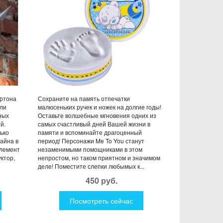
артона
Сохраните на память отпечатки
или
малюсеньких ручек и ножек на долгие годы!
вных
Оставьте волшебные мгновения одних из
й.
самых счастливый дней Вашей жизни в
ько
памяти и вспоминайте драгоценный
зайна в
период! Персонажи Me To You станут
элемент
незаменимыми помощниками в этом
ктор,
непростом, но таком приятном и значимом
деле! Поместите слепки любымых к...
450 руб.
Посмотреть сейчас