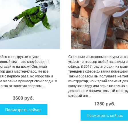
йся снег, крутые спуски,
Стильные изысканные фигуры из к
епный вид – это сноубординг!
украсят интерьер любой квартиры 
ставайте на доску! Опытный
офиса. В 2017 году это один из гла
тор даст мастер-класс. Не все
трендов в сфере дизайна помещени
ся с первого раза, но упорство и
Таким образом, вы получаете не тол
е желание принесут свои плоды. А
конструктор, но и яркий элемент ди
ольза от занятия спортом!...
вашу квартиру или офис.не только 
декора, но и занимательный констру
который инт...
3600 руб.
1350 руб.
Посмотреть сейчас
Посмотреть сейчас