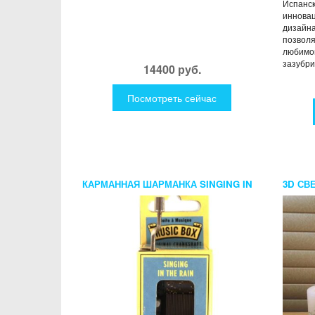
Испанск
инновац
дизайна
позволя
любимог
зазубрин
14400 руб.
Посмотреть сейчас
КАРМАННАЯ ШАРМАНКА SINGING IN
3D СВ
THE RAIN ОТ KIKKERLAND