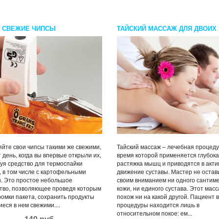
 СВЕЖИЕ ЧИПСЫ
ТАЙСКИЙ МАССАЖ ДЛЯ ДВОИХ
йте свои чипсы такими же свежими,
Тайский массаж – лечебная процеду
т день, когда вы впервые открыли их,
время которой применяется глубок
уя средство для термоспайки
растяжка мышц и приводятся в акти
, в том числе с картофельными
движение суставы. Мастер не остав
. Это простое небольшое
своим вниманием ни одного сантим
тво, позволяющее проведя которым
кожи, ни единого сустава. Этот мас
ромки пакета, сохранить продукты
похож ни на какой другой. Пациент 
еся в нем свежими....
процедуры находится лишь в
относительном покое: ем...
140 руб.