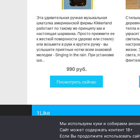
Эта удивительная ручная музыкальная
Стильны
шкатулка американской фирмы Kikkerland
деревян
работает по такому же принципу как и
тепла и
настоящая шарманка. Просто прижмите ее
украсит
к жесткой поверхности (дерево или стекло)
светиль
или возьмите в руки и крутите ручку - вы
настрое
услышите приятные нотки всем знакомой
жизни. 
мелодии - Singing in the rain. При установке
света, 
ша...
фантази
990 руб.
Посмотреть сейчас
1Like
Мы используем куки и собираем анон
© 2019
1Like
– это необычные и прикольные подар
Сайт может содержать контент 18+
а так же просто оригинальные безделушки.
Если Вы продолжите использовать сайт