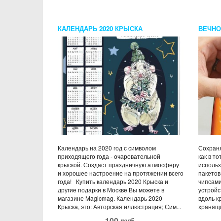
КАЛЕНДАРЬ 2020 КРЫСКА
ВЕЧНО
Календарь на 2020 год с символом
Сохраня
приходящего года - очаровательной
как в то
крыской. Создаст праздничную атмосферу
использ
и хорошее настроение на протяжении всего
пакетов
года! Купить календарь 2020 Крыска и
чипсами
другие подарки в Москве Вы можете в
устройс
магазине Magicmag. Календарь 2020
вдоль к
Крыска, это: Авторская иллюстрация; Сим...
хранящи
100 руб.