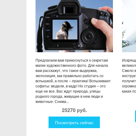
Предлагаем вам прикоснуться к секретам
Искрящи
магии художественного фото. Для начала
великол
вам расскажут, что такое выдержка,
Смело в
экспозиция, как правильно работать со
инструк
вспышкой, а после – практика! Вспыхивают
получит
софиты: модели, в кадр! Но студия – это
огромно
еще не все. Вас ждут природа, улицы
какая п
родного города, живущие в нем люди и
животные. Снима...
25270 руб.
Посмотреть сейчас