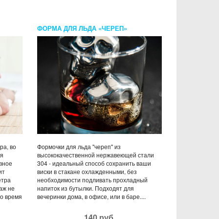
ФОРМА ДЛЯ ЛЬДА «ЧЕРЕП»
ра, во
Формочки для льда "череп" из
ая
высококачественной нержавеющей стали
вное
304 - идеальный способ сохранить ваши
ит
виски в стакане охлажденными, без
етра
необходимости подливать прохладный
саж не
напиток из бутылки. Подходят для
во время
вечеринки дома, в офисе, или в баре....
140 руб.