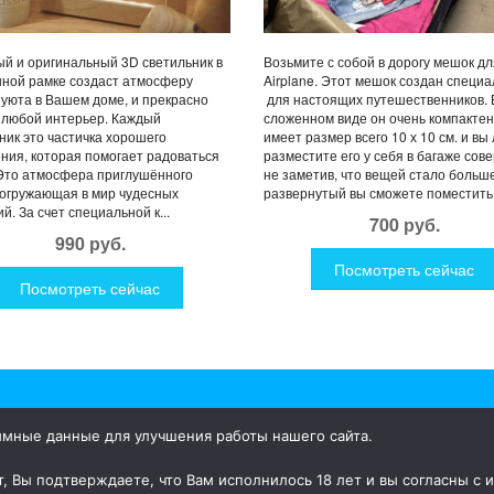
й и оригинальный 3D светильник в
Возьмите с собой в дорогу мешок дл
ной рамке создаст атмосферу
Airplane. Этот мешок создан специ
 уюта в Вашем доме, и прекрасно
для настоящих путешественников. 
 любой интерьер. Каждый
сложенном виде он очень компактен
ник это частичка хорошего
имеет размер всего 10 х 10 см. и вы 
ния, которая помогает радоваться
разместите его у себя в багаже со
Это атмосфера приглушённого
не заметив, что вещей стало больше
погружающая в мир чудесных
развернутый вы сможете поместить в
й. За счет специальной к...
700 руб.
990 руб.
Посмотреть сейчас
Посмотреть сейчас
имные данные для улучшения работы нашего сайта.
ки для дома и улицы, интересная посуда, уникальные и необычные
, Вы подтверждаете, что Вам исполнилось 18 лет и вы согласны с 