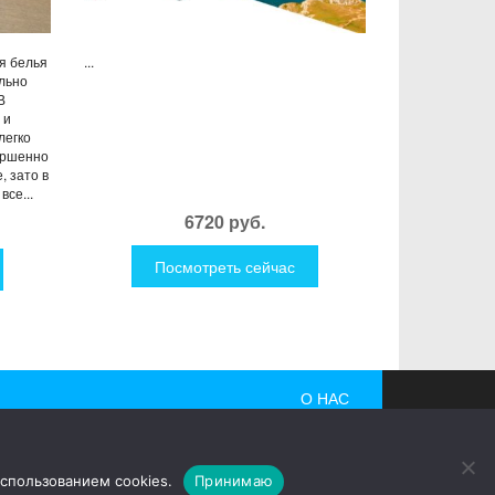
я белья
...
ально
В
 и
легко
вершенно
, зато в
се...
6720 руб.
Посмотреть сейчас
О НАС
 гаджеты, причудливые дизайнерские разработки,
использованием cookies.
Принимаю