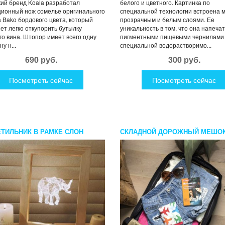
ий бренд Koala разработал
белого и цветного. Картинка по
ионный нож сомелье оригинального
специальной технологии встроена 
 Bako бордового цвета, который
прозрачным и белым слоями. Ее
ет легко откупорить бутылку
уникальность в том, что она напеча
о вина. Штопор имеет всего одну
пигментными пищевыми чернилами
у н...
специальной водорастворимо...
690 руб.
300 руб.
Посмотреть сейчас
Посмотреть сейчас
ЕТИЛЬНИК В РАМКЕ СЛОН
СКЛАДНОЙ ДОРОЖНЫЙ МЕШОК
БЕЛЬЯ САМОЛЕТИКИ KIKKERL