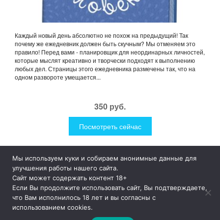
Каждый новый день абсолютно не похож на предыдущий! Так
почему же ежедневник должен быть скучным? Мы отменяем это
правило! Перед вами - планировщик для неординарных личностей,
которые мыслят креативно и творчески подходят к выполнению
любых дел. Страницы этого ежедневника размечены так, что на
одном развороте умещается...
350 руб.
Посмотреть сейчас
Мы используем куки и собираем анонимные данные для
1Like
Tog
улучшения работы нашего сайта.
nav
Сайт может содержать контент 18+
Если Вы продолжите использовать сайт, Вы подтверждаете,
© 2019
1Like
– это необычные и прикольные подарки для
что Вам исполнилось 18 лет и вы согласны с
дома и улицы, интересная посуда, уникальные и необычные
использованием cookies.
гаджеты, причудливые дизайнерские разработки, а так же
просто оригинальные безделушки.