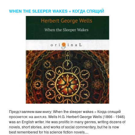
WHEN THE SLEEPER WAKES = КОГДА СПЯЩИЙ
ПРОСНЕТСЯ: НА АНГЛ.ЯЗ. WELLS H.G.
Представляем вам книгу: When the sleeper wakes = Когда спящий
проснется: на англ.яз. Wells H.G. Herbert George Wells (1866 - 1946)
was an English writer. He was prolific in many genres, writing dozens of
novels, short stories, and works of social commentary, but he is now
best remembered for his science fiction novels....