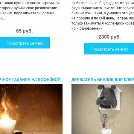
то когда нужно скоротать время. На
любителя пива. Еще в детстве все 
стороне кубика свое развлечение -
люди выросшие в начале 90х собир
 шарики, переключатели, ролики,
пивные крышечки, а у многих это ув
....
не прошло и по сей день. Теперь мо
только заниматься коллекциониров
но и одновременн...
65 руб.
2300 руб.
Посмотреть сейчас
Посмотреть сейчас
ЧНОЕ ГАДАНИЕ НА КОФЕЙНОЙ
ДЕРЖАТЕЛЬ-БРЕЛОК ДЛЯ КЛЮ
WOOF