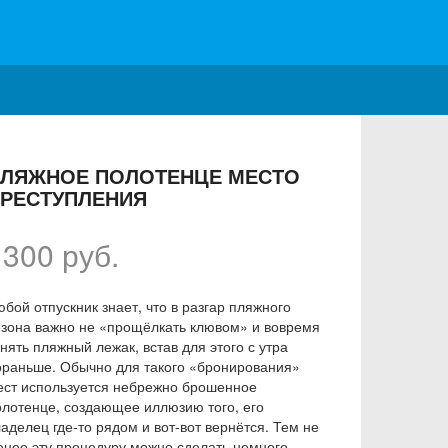
ЛЯЖНОЕ ПОЛОТЕНЦЕ МЕСТО
РЕСТУПЛЕНИЯ
1300 руб.
бой отпускник знает, что в разгар пляжного
езона важно не «прощёлкать клювом» и вовремя
нять пляжный лежак, встав для этого с утра
ораньше. Обычно для такого «бронирования»
ест используется небрежно брошенное
олотенце, создающее иллюзию того, его
аделец где-то рядом и вот-вот вернётся. Тем не
енее эту процедуру можно сделать немного