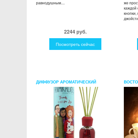
равнодушным....
же прос
каждой 
кнопки,
джойстик
2244 руб.
Посмотреть сейчас
ДИФФУЗОР АРОМАТИЧЕСКИЙ
ВОСТО
FRIENDS FOR LIFE ANIMIKADOS 100
ГУЩЕ
МЛ