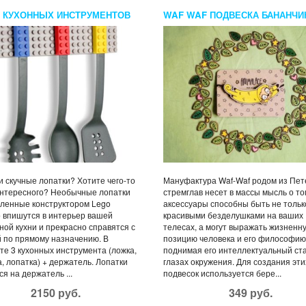
 КУХОННЫХ ИНСТРУМЕНТОВ
WAF WAF ПОДВЕСКА БАНАНЧИ
KS
 скучные лопатки? Хотите чего-то
Мануфактура Waf-Waf родом из Пет
интересного? Необычные лопатки
стремглав несет в массы мысль о то
ленные конструктором Lego
аксессуары способны быть не тольк
 впишутся в интерьер вашей
красивыми безделушками на ваших
ной кухни и прекрасно справятся с
телесах, а могут выражать жизненн
 по прямому назначению. В
позицию человека и его философию
те 3 кухонных инструмента (ложка,
поднимая его интеллектуальный ста
, лопатка) + держатель. Лопатки
глазах окружения. Для создания эти
я на держатель ...
подвесок используется бере...
2150 руб.
349 руб.