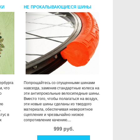
КИ
НЕ ПРОКАЛЫВАЮЩИЕСЯ ШИНЫ
ербурга
Попрощайтесь со спущенными шинами
м, что
навсегда, заменив стандартные колеса на
о
эти антипрокольные велосипедные шины.
Вместо того, чтобы полагаться на воздух,
ую
эти новые шины сделаны из твердого
,
материала, обеспечивая невероятное
тус в
сцепление и чрезвычайно низкое
х
сопротивление качению....
999 руб.