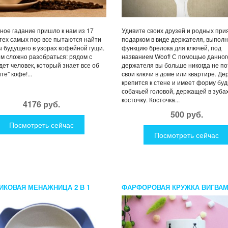
ое гадание пришло к нам из 17
Удивите своих друзей и родных пр
с тех самых пор все пытаются найти
подарком в виде держателя, выпол
 будущего в узорах кофейной гущи.
функцию брелока для ключей, под
им сложно разобраться: рядом с
названием Woof! С помощью данног
дет человек, который знает все об
держателя вы больше никогда не п
е" кофе!...
свои ключи в доме или квартире. Де
крепится к стене и имеет форму буд
собачьей головой, держащей в зуба
косточку. Косточка...
4176 руб.
500 руб.
Посмотреть сейчас
Посмотреть сейчас
ИКОВАЯ МЕНАЖНИЦА 2 В 1
ФАРФОРОВАЯ КРУЖКА ВИГВА