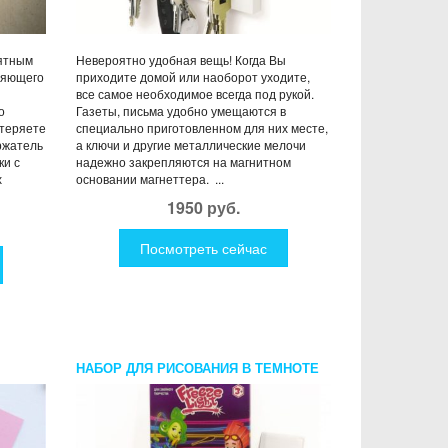
иятным
Невероятно удобная вещь! Когда Вы
няющего
приходите домой или наоборот уходите,
все самое необходимое всегда под рукой.
о
Газеты, письма удобно умещаются в
отеряете
специально приготовленном для них месте,
ржатель
а ключи и другие металлические мелочи
ки с
надежно закрепляются на магнитном
х
основании магнеттера. ...
1950 руб.
Посмотреть сейчас
М
НАБОР ДЛЯ РИСОВАНИЯ В ТЕМНОТЕ
FREEZE LIGHT ФИКСИКИ ЦИРК