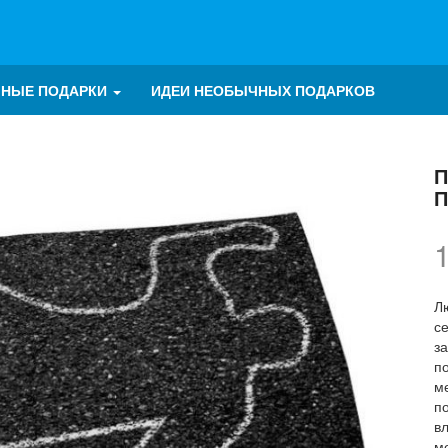
ЧНЫЕ ПОДАРКИ
ИДЕИ НЕОБЫЧНЫХ ПОДАРКОВ
П
П
Лю
с
за
п
м
п
вл
м