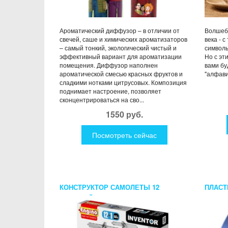
Ароматический диффузор – в отличии от
Волшебн
свечей, саше и химических ароматизаторов
века - 
– самый тонкий, экологический чистый и
символы
эффективный вариант для ароматизации
Но с эт
помещения. Диффузор наполнен
вами бу
ароматической смесью красных фруктов и
"алфавит
сладкими нотками цитрусовых. Композиция
поднимает настроение, позволяет
сконцентрироваться на сво...
1550 руб.
Посмотреть сейчас
КОНСТРУКТОР САМОЛЕТЫ 12
ПЛАСТ
МОДЕЛЕЙ