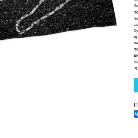
б
п
п
с
К
д
в
п
ди
м
п
П