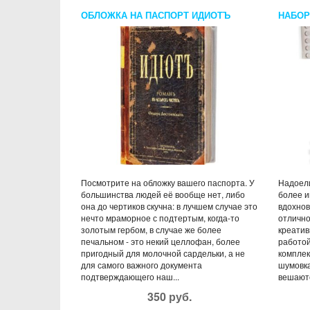
ОБЛОЖКА НА ПАСПОРТ ИДИОТЪ
НАБОР
BLOC
Посмотрите на обложку вашего паспорта. У
Надоели
большинства людей её вообще нет, либо
более 
она до чертиков скучна: в лучшем случае это
вдохнов
нечто мраморное с подтертым, когда-то
отлично
золотым гербом, в случае же более
креатив
печальном - это некий целлофан, более
работой
пригодный для молочной сардельки, а не
комплек
для самого важного документа
шумовка
подтверждающего наш...
вешаютс
350 руб.