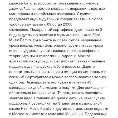
караоке баттлы, просмотры музыкальных фильмов,
джем сейшены, мастер-классы, нетворкинги, открытые
микрофоны и коктейльные вечеринки. Студияя
предлагает индивидуальный график занятий в любое
удобное вам время с 09:00 до 23:00
ежедневно. Подарочный сертификат дает право на 3
индивидупльных занятия в музыкальной школе First
Music Family. Вы можете выбрать любое напрвление:
уроки вокала, уроки фортепиано, уроки гитары, уроки
игры на ударных, уроки скрипки, кроки саксофона и
теории музыки и композиции. Адрес: г. Москва,
Армянский переулок д.7. Сертификат станет отличным
подарком для человека любого возроста. Дарите
положительные впечатления и эмоции своим родным и
близким! Сертификатом можно воспользоваться только
один раз! Активировать его нужно в течении 45
календарных дней с момента покупки. Для активации –
обязательно наличие чека. То есть, начать посещать
занятия надо в течении 45 дней с даты на чеке. Купить
подарочный сертификат на 3 занятия в музыкальной
школе First Music Family и другие оригинальные подарки
в Москве вы можете в магазине Magicmag. Подарочный