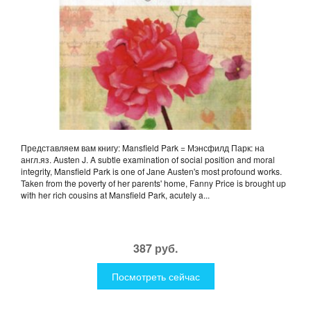
Представляем вам книгу: Mansfield Park = Мэнсфилд Парк: на
англ.яз. Austen J. A subtle examination of social position and moral
integrity, Mansfield Park is one of Jane Austen's most profound works.
Taken from the poverty of her parents' home, Fanny Price is brought up
with her rich cousins at Mansfield Park, acutely a...
387 руб.
Посмотреть сейчас