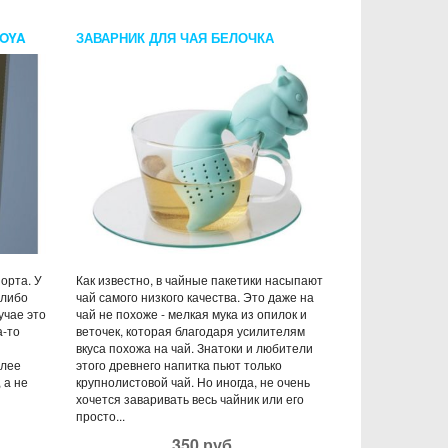
OYA
ЗАВАРНИК ДЛЯ ЧАЯ БЕЛОЧКА
орта. У
Как известно, в чайные пакетики насыпают
 либо
чай самого низкого качества. Это даже на
учае это
чай не похоже - мелкая мука из опилок и
а-то
веточек, которая благодаря усилителям
вкуса похожа на чай. Знатоки и любители
олее
этого древнего напитка пьют только
 а не
крупнолистовой чай. Но иногда, не очень
хочется заваривать весь чайник или его
просто...
350 руб.