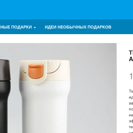
ЧНЫЕ ПОДАРКИ
ИДЕИ НЕОБЫЧНЫХ ПОДАРКОВ
Т
A
Т
и
а
п
н
э
т
у