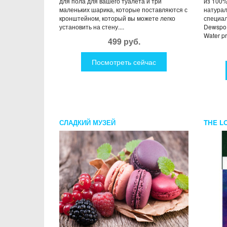
для пола для вашего туалета и три
из 100%
маленьких шарика, которые поставляются с
натурал
кронштейном, который вы можете легко
специа
установить на стену....
Dewspo,
Water pro
499 руб.
Посмотреть сейчас
СЛАДКИЙ МУЗЕЙ
THE L
ДЕВУШ
D.H.