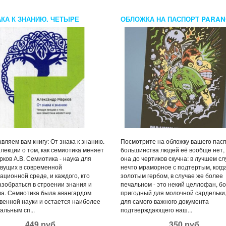
АКА К ЗНАНИЮ. ЧЕТЫРЕ
ОБЛОЖКА НА ПАСПОРТ PARAN
И О ТОМ, КАК СЕМИОТИКА
Т МИР. МАРКОВ А.В.
вляем вам книгу: От знака к знанию.
Посмотрите на обложку вашего пасп
лекции о том, как семиотика меняет
большинства людей её вообще нет,
рков А.В. Семиотика - наука для
она до чертиков скучна: в лучшем сл
ивущих в современной
нечто мраморное с подтертым, когд
ционной среде, и каждого, кто
золотым гербом, в случае же более
азобраться в строении знания и
печальном - это некий целлофан, б
ва. Семиотика была авангардом
пригодный для молочной сардельки,
венной науки и остается наиболее
для самого важного документа
альным сп...
подтверждающего наш...
449 руб.
350 руб.