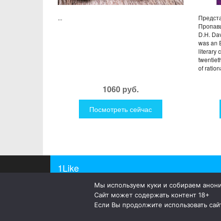
...
Предста
Пропавш
D.H. Da
was an E
literary 
twentiet
of ration
1060 руб.
Посмотреть сейчас
1Like
Мы используем куки и собираем анон
© 2019
1Like
– это необычные и прикольные подар
Сайт может содержать контент 18+
а так же просто оригинальные безделушки.
Если Вы продолжите использовать сайт