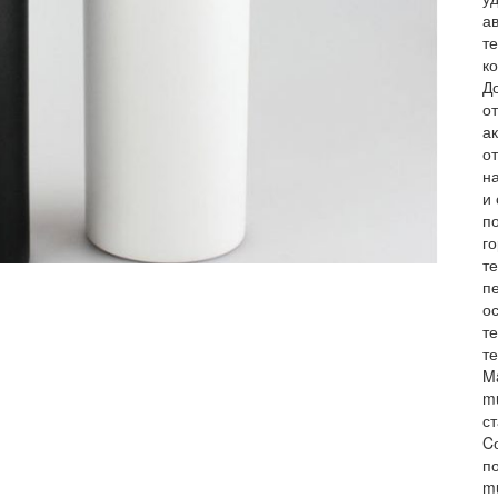
а
т
к
Д
о
а
о
н
и
п
го
т
п
о
т
т
M
m
с
C
п
m