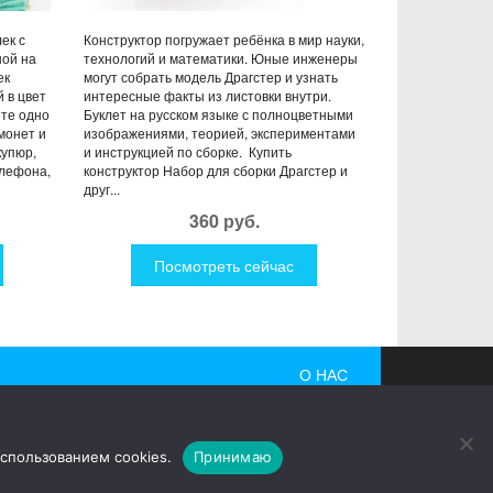
ек с
Конструктор погружает ребёнка в мир науки,
ной на
технологий и математики. Юные инженеры
ек
могут собрать модель Драгстер и узнать
 в цвет
интересные факты из листовки внутри.
ете одно
Буклет на русском языке с полноцветными
монет и
изображениями, теорией, экспериментами
купюр,
и инструкцией по сборке. Купить
елефона,
конструктор Набор для сборки Драгстер и
друг...
360 руб.
Посмотреть сейчас
О НАС
 гаджеты, причудливые дизайнерские разработки,
использованием cookies.
Принимаю