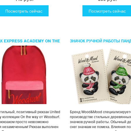
Посмотреть сейчас
Посмотреть сейчас
К EXPRESS ACADEMY ON THE
ЗНАЧОК РУЧНОЙ РАБОТЫ ПАНД
ИКС КРАСНЫЙ
ШАРФЕ
стильный, позитивный рюкзак United
Бренд Wood&Mood специализирует
 коллекции On the way от Woodsurf.
производстве стильных деревянных
рюкзаком просто невозможно
значков ручной работы. Обычный д
я незамеченным! Рюкзак выполнен
снег значкам не помеха. Влияния п