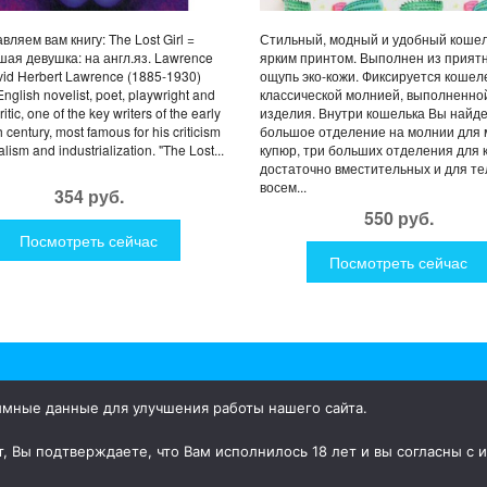
вляем вам книгу: The Lost Girl =
Стильный, модный и удобный кошел
ая девушка: на англ.яз. Lawrence
ярким принтом. Выполнен из прият
vid Herbert Lawrence (1885-1930)
ощупь эко-кожи. Фиксируется кошел
nglish novelist, poet, playwright and
классической молнией, выполненной
critic, one of the key writers of the early
изделия. Внутри кошелька Вы найд
h century, most famous for his criticism
большое отделение на молнии для 
alism and industrialization. "The Lost...
купюр, три больших отделения для 
достаточно вместительных и для т
восем...
354 руб.
550 руб.
Посмотреть сейчас
Посмотреть сейчас
имные данные для улучшения работы нашего сайта.
ки для дома и улицы, интересная посуда, уникальные и необычные
, Вы подтверждаете, что Вам исполнилось 18 лет и вы согласны с 