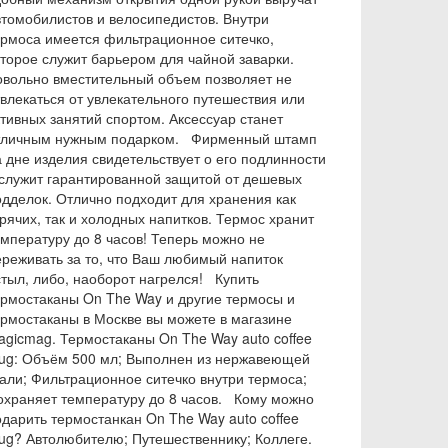
втомобилистов и велосипедистов. Внутри
ермоса имеется фильтрационное ситечко,
оторое служит барьером для чайной заварки.
овольно вместительный объем позволяет не
твлекаться от увлекательного путешествия или
ктивных занятий спортом. Аксессуар станет
тличным нужным подарком. Фирменный штамп
а дне изделия свидетельствует о его подлинности
 служит гарантированной защитой от дешевых
одделок. Отлично подходит для хранения как
рячих, так и холодных напитков. Термос хранит
емпературу до 8 часов! Теперь можно не
ереживать за то, что Ваш любимый напиток
стыл, либо, наоборот нагрелся! Купить
ермостаканы On The Way и другие термосы и
ермостаканы в Москве вы можете в магазине
agicmag. Термостаканы On The Way auto coffee
ug: Объём 500 мл; Выполнен из нержавеющей
тали; Фильтрационное ситечко внутри термоса;
охраняет температуру до 8 часов. Кому можно
одарить термостанкан On The Way auto coffee
ug? Автолюбителю; Путешественнику; Коллеге.