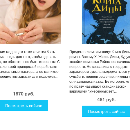
им модницам тоже хочется быть
Представляем вам книгу: Книга Дины
ми - ведь для того, чтобы сделать
роман. Вассму Х. Жизнь Дины, буду
, не обязательно быть взрослым! С
хозяйки поместья Рейнснес, начина
маленькой принцессой поработают
непросто. Но красавица с твердым
иональные мастера, а ее маникюр
характером сумела выдержать все 
предметом зависти для подружек....
судьбы и, приняв решение, никогда 
оглядывалась назад. Ее история, к
по праву называют скандинавской
вариацией "Унесенных вет...
1870 руб.
481 руб.
Посмотреть сейчас
Посмотреть сейчас