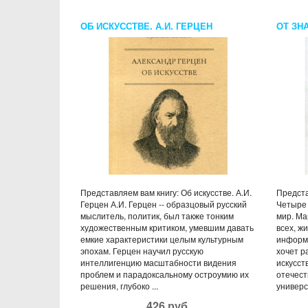
ОБ ИСКУССТВЕ. А.И. ГЕРЦЕН
ОТ ЗН
ЛЕКЦИ
МЕНЯЕ
Представляем вам книгу: Об искусстве. А.И.
Предста
Герцен А.И. Герцен -- образцовый русский
Четыре 
мыслитель, политик, был также тонким
мир. Ма
художественным критиком, умевшим давать
всех, ж
емкие характеристики целым культурным
информа
эпохам. Герцен научил русскую
хочет р
интеллигенцию масштабности видения
искусст
проблем и парадоксальному остроумию их
отечест
решения, глубоко ...
универс
426 руб.