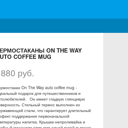
ЕРМОСТАКАНЫ ON THE WAY
UTO COFFEE MUG
1880 руб.
ермостакан On The Way auto coffee mug -
деальный подарок для путешественников и
втолюбителей. Он имеет гладкую глянцевую
оверхность. Стильный термос выполнен из
ержавеющей стали, что гарантирует длительный
ффект поддержания первоначальной
емпературы напитка. Крышка-непроливайка и
добный механизм открытия одной рукой выручат