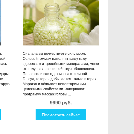
:
Сначала вы почувствуете силу моря.
щей
Солевой гоммаж наполнит вашу кожу
лась
здоровьем и целебными минералами, мягко
отшелушивая и способствуя обновлению.
удары
После соли вас ждет массаж с глиной
не
Гассул, которая добывается только в горах
оторую
Марокко и обладает неповторимыми
целебными свойствами. Завершают
программу массаж головы ...
9990 руб.
Посмотреть сейчас