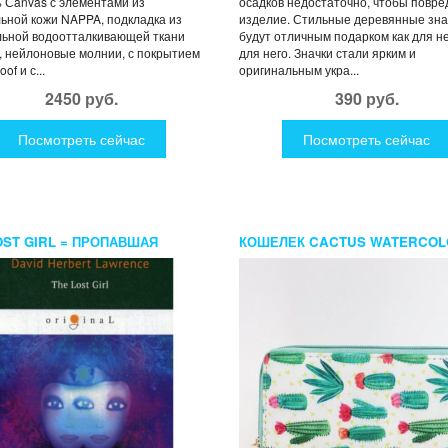
 Сanvas с элементами из
осадков недостаточно, чтобы повре
ьной кожи NAPPA, подкладка из
изделие. Стильные деревянные зна
льной водоотталкивающей ткани
будут отличным подарком как для не
 нейлоновые молнии, с покрытием
для него. Значки стали ярким и
of и с...
оригинальным укра...
2450 руб.
390 руб.
Посмотреть сейчас
Посмотреть сейчас
OST GIRL = ПРОПАВШАЯ
КОШЕЛЕК CACTUS WATERCOL
КА: НА АНГЛ.ЯЗ. LAWRENCE