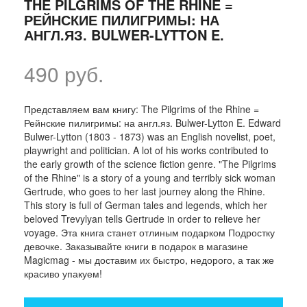
THE PILGRIMS OF THE RHINE =
РЕЙНСКИЕ ПИЛИГРИМЫ: НА
АНГЛ.ЯЗ. BULWER-LYTTON E.
490 руб.
Представляем вам книгу: The Pilgrims of the Rhine =
Рейнские пилигримы: на англ.яз. Bulwer-Lytton E. Edward
Bulwer-Lytton (1803 - 1873) was an English novelist, poet,
playwright and politician. A lot of his works contributed to
the early growth of the science fiction genre. "The Pilgrims
of the Rhine" is a story of a young and terribly sick woman
Gertrude, who goes to her last journey along the Rhine.
This story is full of German tales and legends, which her
beloved Trevylyan tells Gertrude in order to relieve her
voyage. Эта книга станет отлиным подарком Подростку
девочке. Заказывайте книги в подарок в магазине
Magicmag - мы доставим их быстро, недорого, а так же
красиво упакуем!