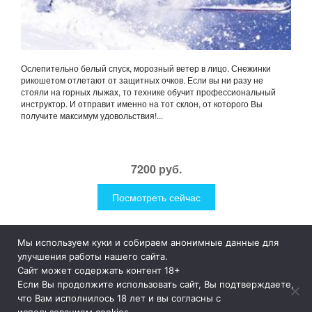
Ослепительно белый спуск, морозный ветер в лицо. Снежинки
рикошетом отлетают от защитных очков. Если вы ни разу не
стояли на горных лыжах, то технике обучит профессиональный
инструктор. И отправит именно на тот склон, от которого Вы
получите максимум удовольствия!...
7200 руб.
Посмотреть сейчас
Мы используем куки и собираем анонимные данные для
1Like
Tog
улучшения работы нашего сайта.
nav
Сайт может содержать контент 18+
Если Вы продолжите использовать сайт, Вы подтверждаете,
© 2019
1Like
– это необычные и прикольные подарки для
что Вам исполнилось 18 лет и вы согласны с
дома и улицы, интересная посуда, уникальные и необычные