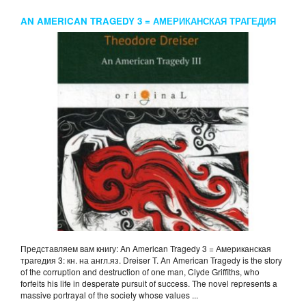
AN AMERICAN TRAGEDY 3 = АМЕРИКАНСКАЯ ТРАГЕДИЯ
3: КН. НА АНГЛ.ЯЗ. DREISER T.
Представляем вам книгу: An American Tragedy 3 = Американская
трагедия 3: кн. на англ.яз. Dreiser T. An American Tragedy is the story
of the corruption and destruction of one man, Clyde Griffiths, who
forfeits his life in desperate pursuit of success. The novel represents a
massive portrayal of the society whose values ...