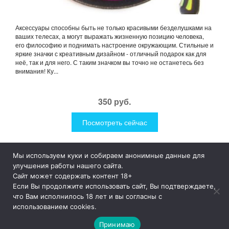
Аксессуары способны быть не только красивыми безделушками на
ваших телесах, а могут выражать жизненную позицию человека,
его философию и поднимать настроение окружающим. Стильные и
яркие значки с креативным дизайном - отличный подарок как для
неё, так и для него. С таким значком вы точно не останетесь без
внимания! Ку...
350 руб.
Посмотреть сейчас
Мы используем куки и собираем анонимные данные для
1Like
Tog
улучшения работы нашего сайта.
nav
Сайт может содержать контент 18+
Если Вы продолжите использовать сайт, Вы подтверждаете,
© 2019
1Like
– это необычные и прикольные подарки для
что Вам исполнилось 18 лет и вы согласны с
дома и улицы, интересная посуда, уникальные и необычные
использованием cookies.
гаджеты, причудливые дизайнерские разработки, а так же
просто оригинальные безделушки.
Принимаю