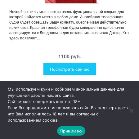
Ночной светильник является очень функциональной вещью, для
которой найдется место в любом доме. Английская телефонная
будка будет освещать Вашу комнату, обеспечивая действительно
яркий свет. Красная телефонная будка совершенно однозначно
ассоциируется с Лондоном, а для поклонников сериала Доктор Кто
здесь появляет...
1100 руб.
Посмотреть сейчас
Мы используем куки и собираем анонимные данные для
1Like
Tog
улучшения работы нашего сайта.
nav
Сайт может содержать контент 18+
Если Вы продолжите использовать сайт, Вы подтверждаете,
© 2019
1Like
– это необычные и прикольные подарки для
что Вам исполнилось 18 лет и вы согласны с
дома и улицы, интересная посуда, уникальные и необычные
использованием cookies.
гаджеты, причудливые дизайнерские разработки, а так же
просто оригинальные безделушки.
Принимаю