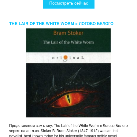
Посмотреть сейчас
THE LAIR OF THE WHITE WORM = ЛОГОВО БЕЛОГО
ЧЕРВЯ: НА АНГЛ.ЯЗ. STOKER B.
Представляем вам книгу: The Lair of the White Worm = Логово Белого
червя: на англ.яз. Stoker B. Bram Stoker (1847-1912) was an Irish
novelist, best known today for his universally famous gothic novel