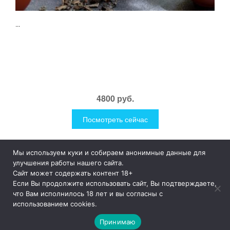
...
4800 руб.
Посмотреть сейчас
Мы используем куки и собираем анонимные данные для
1Like
Tog
улучшения работы нашего сайта.
nav
Сайт может содержать контент 18+
Если Вы продолжите использовать сайт, Вы подтверждаете,
© 2019
1Like
– это необычные и прикольные подарки для
что Вам исполнилось 18 лет и вы согласны с
дома и улицы, интересная посуда, уникальные и необычные
использованием cookies.
гаджеты, причудливые дизайнерские разработки, а так же
просто оригинальные безделушки.
Принимаю