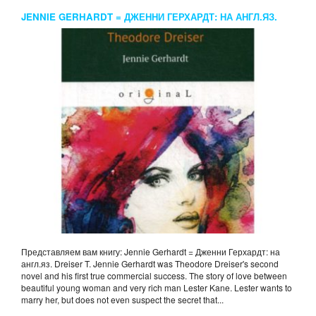
JENNIE GERHARDT = ДЖЕННИ ГЕРХАРДТ: НА АНГЛ.ЯЗ.
DREISER T.
Представляем вам книгу: Jennie Gerhardt = Дженни Герхардт: на
англ.яз. Dreiser T. Jennie Gerhardt was Theodore Dreiser's second
novel and his first true commercial success. The story of love between
beautiful young woman and very rich man Lester Kane. Lester wants to
marry her, but does not even suspect the secret that...