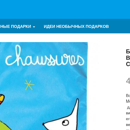
ЧНЫЕ ПОДАРКИ
ИДЕИ НЕОБЫЧНЫХ ПОДАРКОВ
В
C
В
M
д
в
ег
в