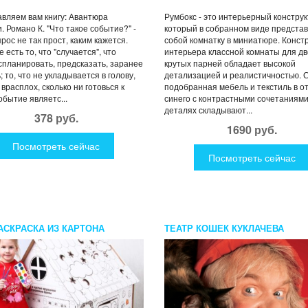
вляем вам книгу: Авантюра
Румбокс - это интерьерный конструк
. Романо К. "Что такое событие?" -
который в собранном виде предста
прос не так прост, каким кажется.
собой комнатку в миниатюре. Конст
 есть то, что "случается", что
интерьера классной комнаты для дв
спланировать, предсказать, заранее
крутых парней обладает высокой
; то, что не укладывается в голову,
детализацией и реалистичностью. 
 врасплох, сколько ни готовься к
подобранная мебель и текстиль в о
обытие являетс...
синего с контрастными сочетаниями
деталях складывают...
378 руб.
1690 руб.
Посмотреть сейчас
Посмотреть сейчас
АСКРАСКА ИЗ КАРТОНА
ТЕАТР КОШЕК КУКЛАЧЕВА
АРИКИ