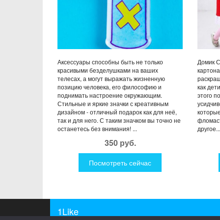
Аксессуары способны быть не только
Домик С
красивыми безделушками на ваших
картона
телесах, а могут выражать жизненную
раскраш
позицию человека, его философию и
как дет
поднимать настроение окружающим.
этого п
Стильные и яркие значки с креативным
усидчив
дизайном - отличный подарок как для неё,
которые
так и для него. С таким значком вы точно не
фломаст
останетесь без внимания! ...
другое...
350 руб.
Посмотреть сейчас
1Like