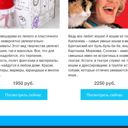
мешарики из легкого и пластичного
Ведь все любят кошек! А кошки из т
 невероятно увлекательно
Куклачева – самые умные кошки в м
ивать! Этот вид творчества увлечет
Британский кот буль-буль-бе-бе, ко
ишек, так и взрослых. Все, что для
Картошка, Морковка, Сосиска – каки
онадобится, это терпение,
смешных имен не встретишь в знам
ость, полет фантазии и материалы,
театре. Кстати, в театре служат не 
 найдутся в любом доме. Краски,
кошки и дрессировщики: в труппе ес
еры, маркеры, карандаши и многое
собаки, которые отлично уживаются
.
кошк...
1950 руб.
2250 руб.
Посмотреть сейчас
Посмотреть сейчас