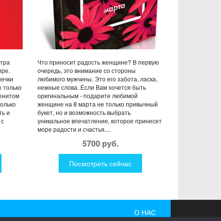
етра
Что приносит радость женщине? В первую
ире.
очередь, это внимание со стороны
шечки
любимого мужчины. Это его забота, ласка,
х только
нежные слова. Если Вам хочется быть
енитом
оригинальным - подарите любимой
только
женщине на 8 марта не только привычный
ть и
букет, но и возможность выбрать
 с
уникальное впечатление, которое принесет
море радости и счастья....
5700 руб.
Посмотреть сейчас
О НАС