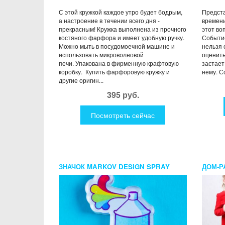
С этой кружкой каждое утро будет бодрым,
Предста
а настроение в течении всего дня -
времени
прекрасным! Кружка выполнена из прочного
этот во
костяного фарфора и имеет удобную ручку.
Событие
Можно мыть в посудомоечной машине и
нельзя 
использовать микроволновой
оценить
печи. Упакована в фирменную крафтовую
застает
коробку. Купить фарфоровую кружку и
нему. С
другие оригин...
395 руб.
Посмотреть сейчас
ЗНАЧОК MARKOV DESIGN SPRAY
ДОМ-Р
СМЕШ