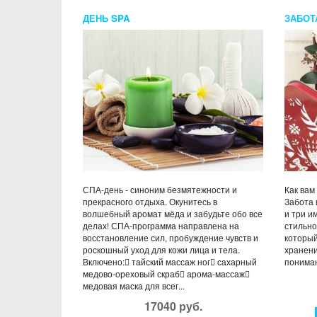
ДЕНЬ SPA
ЗАБОТ
СПА-день - синоним безмятежности и
Как вам
прекрасного отдыха. Окунитесь в
Забота 
волшебный аромат мёда и забудьте обо все
и три и
делах! СПА-программа направлена на
стильно
восстановление сил, пробуждение чувств и
который
роскошный уход для кожи лица и тела.
хранени
Включено: тайский массаж ног сахарный
понимаю
медово-ореховый скраб арома-массаж
медовая маска для всег...
17040 руб.