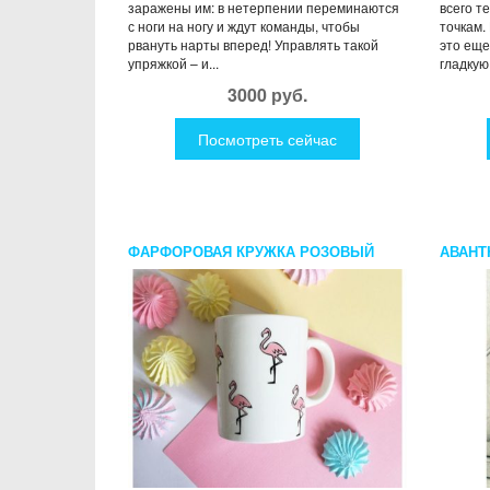
заражены им: в нетерпении переминаются
всего т
с ноги на ногу и ждут команды, чтобы
точкам.
рвануть нарты вперед! Управлять такой
это еще
упряжкой – и...
гладкую 
3000 руб.
Посмотреть сейчас
ФАРФОРОВАЯ КРУЖКА РОЗОВЫЙ
АВАНТ
ФЛАМИНГО