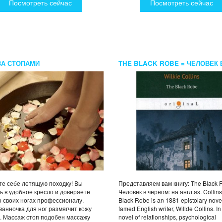
Посмотреть сейчас
Посмотреть сейчас
ЗА СТОПАМИ
THE BLACK ROBE = ЧЕЛОВЕК 
ЧЕРНОМ: НА АНГЛ.ЯЗ. COLLINS
е себе летящую походку! Вы
Представляем вам книгу: The Black 
ь в удобное кресло и доверяете
Человек в черном: на англ.яз. Collin
о своих ногах профессионалу.
Black Robe is an 1881 epistolary nove
ванночка для ног размягчит кожу
famed English writer, Willde Collins. In 
. Массаж стоп подобен массажу
novel of relationships, psychological