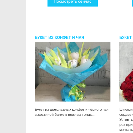
Посмотреть сейчас
БУКЕТ ИЗ КОНФЕТ И ЧАЯ
БУКЕТ
КОНФЕ
Букет из шоколадных конфет и чёрного чая
Шикарны
в жестяной банке в нежных тонах...
сердце 
Устоять
роз при
мечтать