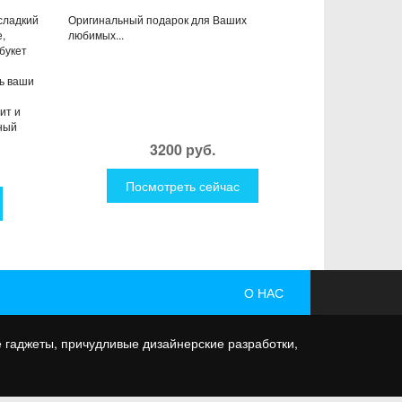
сладкий
Оригинальный подарок для Ваших
,
любимых...
букет
ь ваши
ит и
ный
3200 руб.
Посмотреть сейчас
О НАС
 гаджеты, причудливые дизайнерские разработки,