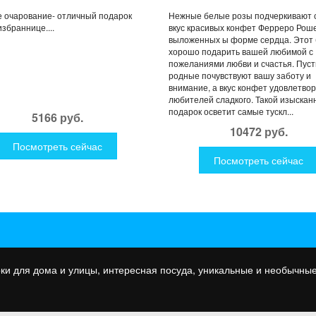
 очарование- отличный подарок
Нежные белые розы подчеркивают 
збраннице....
вкус красивых конфет Ферреро Роше
выложенных ы форме сердца. Этот 
хорошо подарить вашей любимой с
пожеланиями любви и счастья. Пуст
родные почувствуют вашу заботу и
внимание, а вкус конфет удовлетвор
любителей сладкого. Такой изыскан
подарок осветит самые тускл...
5166 руб.
10472 руб.
Посмотреть сейчас
Посмотреть сейчас
ки для дома и улицы, интересная посуда, уникальные и необычные