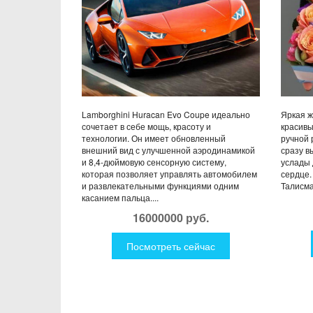
Lamborghini Huracan Evo Coupe идеально
Яркая ж
сочетает в себе мощь, красоту и
красивы
технологии. Он имеет обновленный
ручной 
внешний вид с улучшенной аэродинамикой
сразу в
и 8,4-дюймовую сенсорную систему,
услады 
которая позволяет управлять автомобилем
сердце.
и развлекательными функциями одним
Талисма
касанием пальца....
16000000 руб.
Посмотреть сейчас