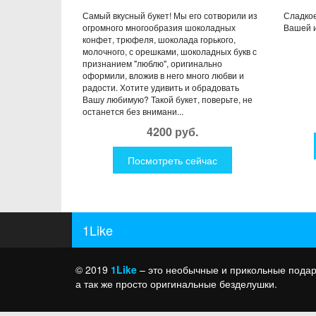
Самый вкусный букет! Мы его сотворили из
Сладкое
огромного многообразия шоколадных
Вашей и
конфет, трюфеля, шоколада горького,
молочного, с орешками, шоколадных букв с
признанием "люблю", оригинально
оформили, вложив в него много любви и
радости. Хотите удивить и обрадовать
Вашу любимую? Такой букет, поверьте, не
останется без внимани...
4200 руб.
Посмотреть сейчас
1Like
© 2019
1Like
– это необычные и прикольные подар
а так же просто оригинальные безделушки.