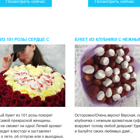
Посмотреть сейчас
Посмотреть сейчас
 ИЗ 101 РОЗЫ СЕРДЦЕ С
БУКЕТ ИЗ КЛУБНИКИ С НЕЖНЫ
ТАМИ РАФАЭЛЛО
КЛУБНИЧНЫМ СУФЛЕ
й букет из 101 розы покорит
Осторожно!Очень вкусно! Вкусная, 
самой прекрасной женщины.
клубничка с нежным ароматным су
 не сможет ни одна! Легкий аромат
вскружит голову любой девушке! Уд
водит в восторг и заставляет
и балуйте своих любимых дам!...
 о лете, об отпуске или о выходных.