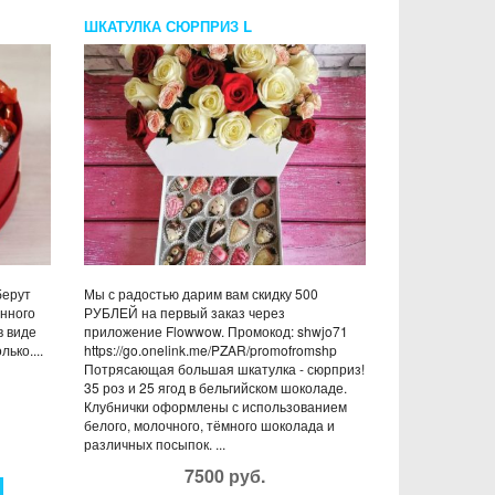
ШКАТУЛКА СЮРПРИЗ L
берут
Мы с радостью дарим вам скидку 500
нного
РУБЛЕЙ на первый заказ через
в виде
приложение Flowwow. Промокод: shwjo71
ько....
https://go.onelink.me/PZAR/promofromshp
Потрясающая большая шкатулка - сюрприз!
35 роз и 25 ягод в бельгийском шоколаде.
Клубнички оформлены с использованием
белого, молочного, тёмного шоколада и
различных посыпок. ...
7500 руб.