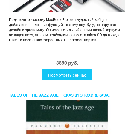
Подключите к своему MacBook Pro этот чудесный хаб, для
добавления полезных функций к своему ноутбуку, не нарушая
дизайн и эргономику. Он имеет стильный алюминиевый корпус и
оснащен всем, что вам необходимо, от слота micro SD до выхода
HDMI, и нескольких скоростных Thunderbolt портов....
3890 руб.
Посмотреть сейчас
TALES OF THE JAZZ AGE = СКАЗКИ ЭПОХИ ДЖАЗА:
РАССКАЗЫ НА АНГЛ.ЯЗ. FITZGERALD F. SCOTT