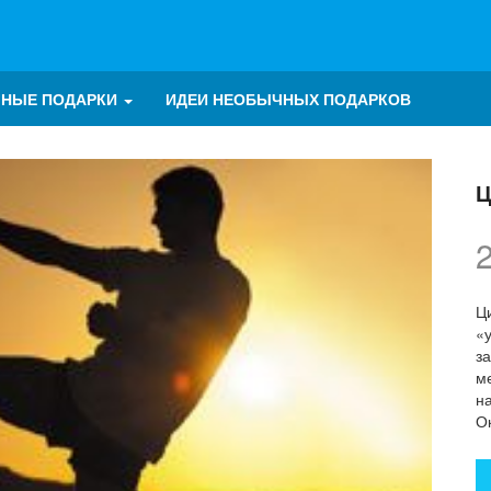
ЧНЫЕ ПОДАРКИ
ИДЕИ НЕОБЫЧНЫХ ПОДАРКОВ
Ц
Ци
«
з
м
н
О