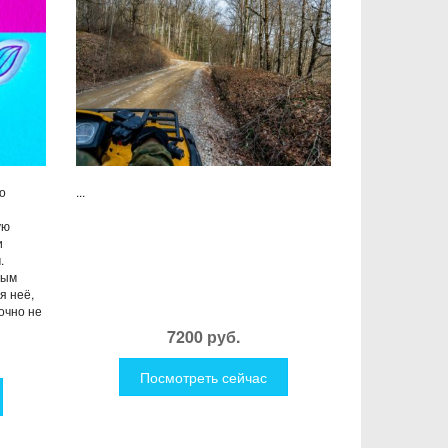
о
...
ую
и
.
ным
я неё,
точно не
7200 руб.
Посмотреть сейчас