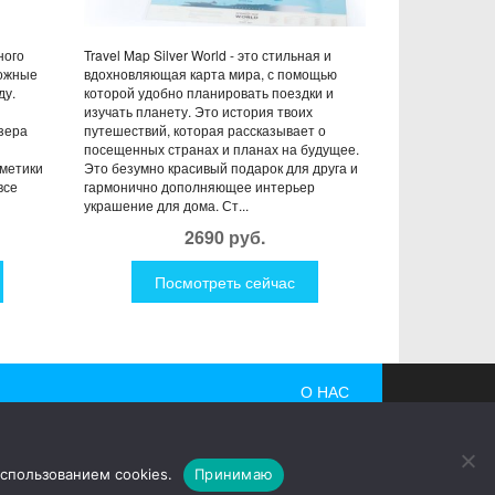
ного
Travel Map Silver World - это стильная и
можные
вдохновляющая карта мира, с помощью
ду.
которой удобно планировать поездки и
изучать планету. Это история твоих
зера
путешествий, которая рассказывает о
посещенных странах и планах на будущее.
сметики
Это безумно красивый подарок для друга и
все
гармонично дополняющее интерьер
украшение для дома. Ст...
2690 руб.
Посмотреть сейчас
О НАС
 гаджеты, причудливые дизайнерские разработки,
использованием cookies.
Принимаю