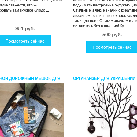
рядке свежести, чтобы
поднимать настроение окружающим
ровать вам вкусное блюдо....
Стильные и яркие значки с креатив
дизайном - отличный подарок как дл
так и для него. С таким значком вы 
останетесь без внимания! Ку...
951 руб.
500 руб.
Посмотреть сейчас
Посмотреть сейчас
НОЙ ДОРОЖНЫЙ МЕШОК ДЛЯ
ОРГАНАЙЗЕР ДЛЯ УКРАШЕНИЙ
 САМОЛЕТИКИ KIKKERLAND
БОЛЬШОЙ ЧЕРНЫЙ/БЕЛЫЙ