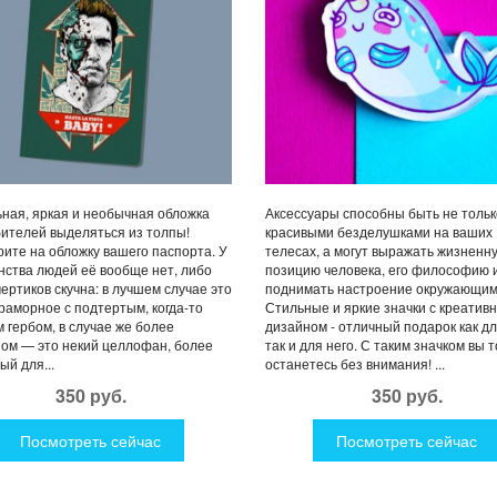
ная, яркая и необычная обложка
Аксессуары способны быть не тольк
ителей выделяться из толпы!
красивыми безделушками на ваших
ите на обложку вашего паспорта. У
телесах, а могут выражать жизненн
ства людей её вообще нет, либо
позицию человека, его философию 
чертиков скучна: в лучшем случае это
поднимать настроение окружающим
раморное с подтертым, когда-то
Стильные и яркие значки с креатив
 гербом, в случае же более
дизайном - отличный подарок как дл
ом — это некий целлофан, более
так и для него. С таким значком вы 
ый для...
останетесь без внимания! ...
350 руб.
350 руб.
Посмотреть сейчас
Посмотреть сейчас