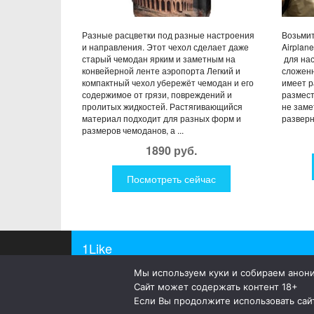
Разные расцветки под разные настроения
Возьмит
и направления. Этот чехол сделает даже
Airplan
старый чемодан ярким и заметным на
для нас
конвейерной ленте аэропорта Легкий и
сложенн
компактный чехол убережёт чемодан и его
имеет р
содержимое от грязи, повреждений и
размест
пролитых жидкостей. Растягивающийся
не заме
материал подходит для разных форм и
разверн
размеров чемоданов, а ...
1890 руб.
Посмотреть сейчас
1Like
Мы используем куки и собираем анон
© 2019
1Like
– это необычные и прикольные подар
Сайт может содержать контент 18+
а так же просто оригинальные безделушки.
Если Вы продолжите использовать сайт