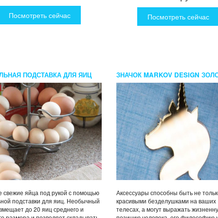
Посмотреть сейчас
Посмотреть сейчас
ЛЬНАЯ ПОДСТАВКА ДЛЯ ЯИЦ
ЗНАЧОК MARKOV DESIGN ЗОЛ
ЕДИНОРОГ
 свежие яйца под рукой с помощью
Аксессуары способны быть не тольк
ной подставки для яиц. Необычный
красивыми безделушками на ваших
вмещает до 20 яиц среднего и
телесах, а могут выражать жизненн
о размера и позволяет складывать
позицию человека, его философию 