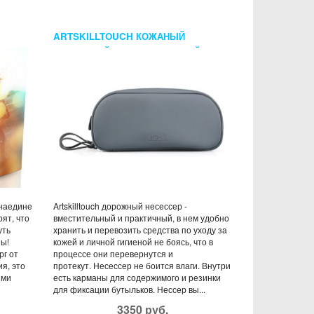
ARTSKILLTOUCH КОЖАНЫЙ
ДОРОЖНЫЙ НЕСЕССЕР СЕРЫЙ
 наедине
Artskilltouch дорожный несессер -
ят, что
вместительный и практичный, в нем удобно
уть
хранить и перевозить средства по уходу за
ны!
кожей и личной гигиеной не боясь, что в
рг от
процессе они перевернутся и
я, это
протекут. Несессер не боится влаги. Внутри
ыми
есть карманы для содержимого и резинки
для фиксации бутыльков. Нессер вы...
3350 руб.