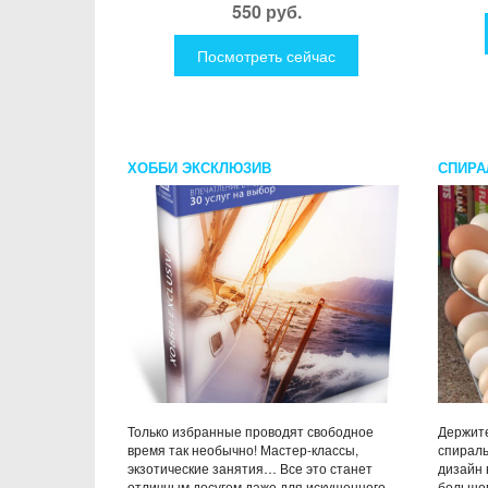
550 руб.
Посмотреть сейчас
ХОББИ ЭКСКЛЮЗИВ
СПИРА
Только избранные проводят свободное
Держите
время так необычно! Мастер-классы,
спираль
экзотические занятия… Все это станет
дизайн 
отличным досугом даже для искушенного
большог