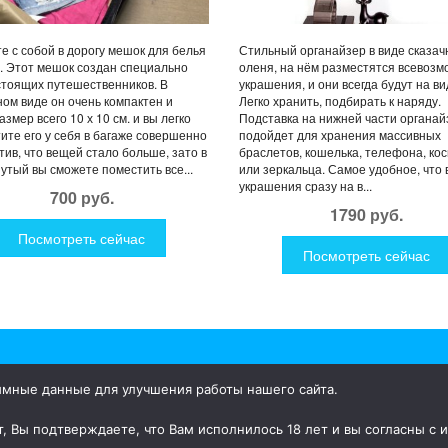
е с собой в дорогу мешок для белья
Стильный органайзер в виде сказач
e. Этот мешок создан специально
оленя, на нём разместятся всевоз
тоящих путешественников. В
украшения, и они всегда будут на ви
ом виде он очень компактен и
Легко хранить, подбирать к наряду.
азмер всего 10 х 10 см. и вы легко
Подставка на нижней части органай
ите его у себя в багаже совершенно
подойдет для хранения массивных
тив, что вещей стало больше, зато в
браслетов, кошелька, телефона, ко
утый вы сможете поместить все...
или зеркальца. Самое удобное, что 
украшения сразу на в...
700 руб.
1790 руб.
Посмотреть сейчас
Посмотреть сейчас
имные данные для улучшения работы нашего сайта.
ки для дома и улицы, интересная посуда, уникальные и необычные
, Вы подтверждаете, что Вам исполнилось 18 лет и вы согласны с 