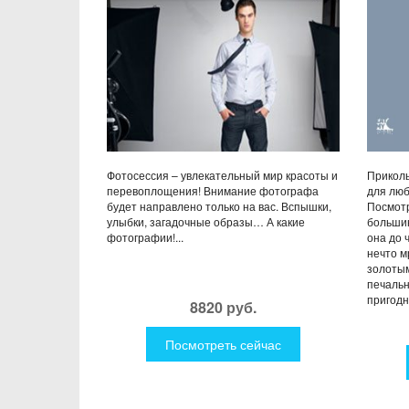
Фотосессия – увлекательный мир красоты и
Приколь
перевоплощения! Внимание фотографа
для люб
будет направлено только на вас. Вспышки,
Посмотр
улыбки, загадочные образы… А какие
большин
фотографии!...
она до 
нечто м
золотым
печальн
пригодн
8820 руб.
Посмотреть сейчас