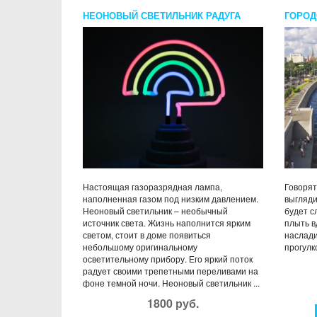
НЕОНОВЫЙ СВЕТИЛЬНИК РАДУГА
ГОРОД
ТЕПЛО
Настоящая газоразрядная лампа,
Говорят
наполненная газом под низким давлением.
выгляди
Неоновый светильник – необычный
будет с
источник света. Жизнь наполнится ярким
плыть в
светом, стоит в доме появиться
наслади
небольшому оригинальному
прогулко
осветительному прибору. Его яркий поток
радует своими трепетными переливами на
фоне темной ночи. Неоновый светильник ...
1800 руб.