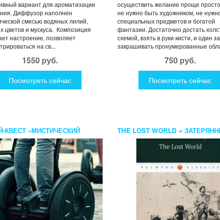
ивный вариант для ароматизации
осуществить желание проще просто
ния. Диффузор наполнен
не нужно быть художником, не нужн
ческой смесью водяных лилий,
специальных предметов и богатой
х цветов и мускуса. Композиция
фантазии. Достаточно достать холс
ет настроение, позволяет
схемой, взять в руки кисти, и один з
трироваться на св...
закрашивать пронумерованные обла
1550 руб.
750 руб.
Посмотреть сейчас
Посмотреть сейчас
Й-КВЕСТ «МИСТИЧЕСКИЙ
THE LOST WORLD = ЗАТЕРЯН
БУРГ»
МИР: РОМАН НА АНГЛ.ЯЗ. CON
DAYLE A .