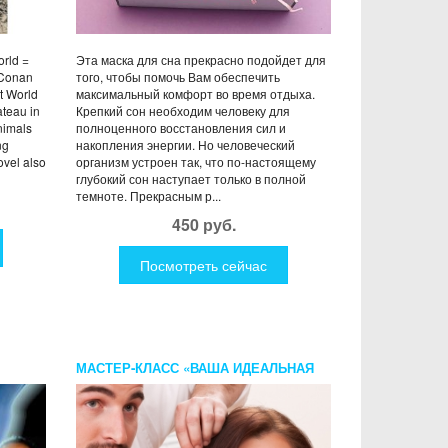
rld =
Эта маска для сна прекрасно подойдет для
 Conan
того, чтобы помочь Вам обеспечить
st World
максимальный комфорт во время отдыха.
ateau in
Крепкий сон необходим человеку для
nimals
полноценного восстановления сил и
ng
накопления энергии. Но человеческий
ovel also
организм устроен так, что по-настоящему
глубокий сон наступает только в полной
темноте. Прекрасным р...
450 руб.
Посмотреть сейчас
МАСТЕР-КЛАСС «ВАША ИДЕАЛЬНАЯ
ПРИЧЕСКА»