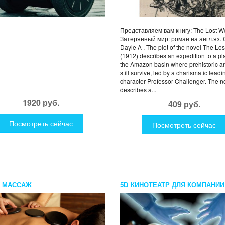
Представляем вам книгу: The Lost Wo
Затерянный мир: роман на англ.яз.
Dayle A . The plot of the novel The Lo
(1912) describes an expedition to a pl
the Amazon basin where prehistoric a
still survive, led by a charismatic leadi
character Professor Challenger. The n
describes a...
1920 руб.
409 руб.
Посмотреть сейчас
Посмотреть сейчас
 МАССАЖ
5D КИНОТЕАТР ДЛЯ КОМПАНИИ