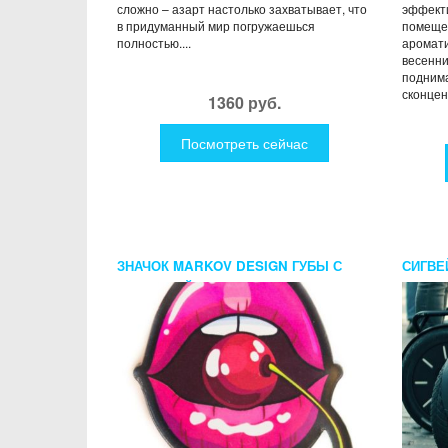
сложно – азарт настолько захватывает, что
эффект
в придуманный мир погружаешься
помеще
полностью....
аромати
весенни
поднима
сконцен
1360 руб.
Посмотреть сейчас
ЗНАЧОК MARKOV DESIGN ГУБЫ С
СИГВЕ
ВИШЕНКОЙ
ПЕТЕР