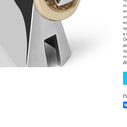
п
и
э
к
х
в
O
д
х
п
Д
П