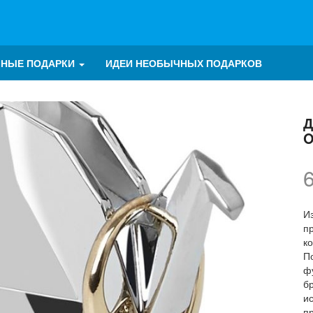
ЧНЫЕ ПОДАРКИ
ИДЕИ НЕОБЫЧНЫХ ПОДАРКОВ
Д
O
И
п
к
П
ф
б
и
п