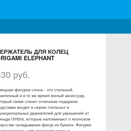
ЕРЖАТЕЛЬ ДЛЯ КОЛЕЦ
RIGAMI ELEPHANT
630 руб.
зящная фигурка слона - это стильный,
рактичный и в то же время милый аксессуар,
оторый также станет отличным подарком.
одставка входит в серию стильных и
ункциональных держателей для украшений от
ренда Umbra, которые напоминают о японском
скусстве складывания фигур из бумаги. Фигурки
редназначены для хранения колец и