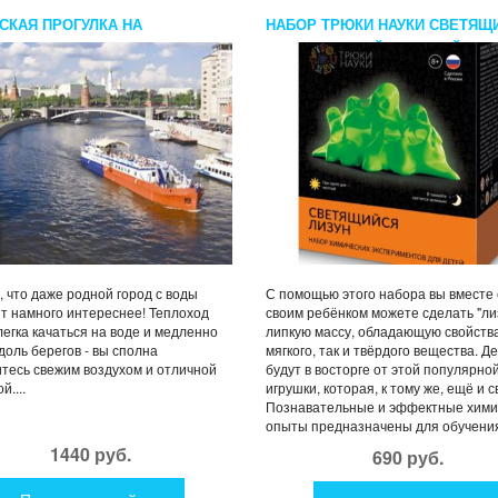
СКАЯ ПРОГУЛКА НА
НАБОР ТРЮКИ НАУКИ СВЕТЯЩ
ХОДЕ ДЛЯ СЕМЬИ
ЛИЗУН ЖЕЛТЫЙ ЗЕЛЕНЫЙ
, что даже родной город с воды
С помощью этого набора вы вместе 
т намного интереснее! Теплоход
своим ребёнком можете сделать "лиз
легка качаться на воде и медленно
липкую массу, обладающую свойства
доль берегов - вы сполна
мягкого, так и твёрдого вещества. Д
тесь свежим воздухом и отличной
будут в восторге от этой популярно
й....
игрушки, которая, к тому же, ещё и с
Познавательные и эффектные хими
опыты предназначены для обучения 
1440 руб.
690 руб.