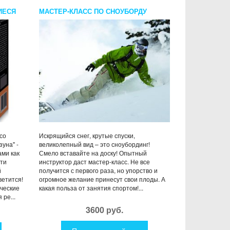
ИЕСЯ
МАСТЕР-КЛАСС ПО СНОУБОРДУ
со
Искрящийся снег, крутые спуски,
уна" -
великолепный вид – это сноубординг!
ми как
Смело вставайте на доску! Опытный
ети
инструктор даст мастер-класс. Не все
й
получится с первого раза, но упорство и
ветится!
огромное желание принесут свои плоды. А
ческие
какая польза от занятия спортом!...
ре...
3600 руб.