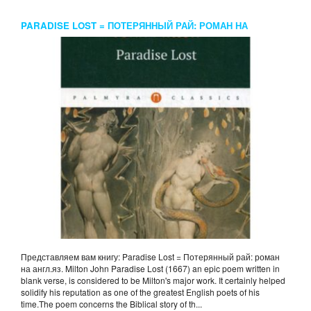
PARADISE LOST = ПОТЕРЯННЫЙ РАЙ: РОМАН НА
АНГЛ.ЯЗ. MILTON JOHN
Представляем вам книгу: Paradise Lost = Потерянный рай: роман
на англ.яз. Milton John Paradise Lost (1667) an epic poem written in
blank verse, is considered to be Milton's major work. It certainly helped
solidify his reputation as one of the greatest English poets of his
time.The poem concerns the Biblical story of th...