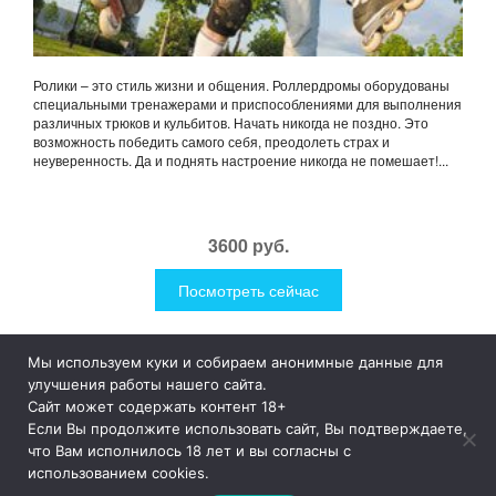
Ролики – это стиль жизни и общения. Роллердромы оборудованы
специальными тренажерами и приспособлениями для выполнения
различных трюков и кульбитов. Начать никогда не поздно. Это
возможность победить самого себя, преодолеть страх и
неуверенность. Да и поднять настроение никогда не помешает!...
3600 руб.
Посмотреть сейчас
Мы используем куки и собираем анонимные данные для
1Like
Tog
улучшения работы нашего сайта.
nav
Сайт может содержать контент 18+
Если Вы продолжите использовать сайт, Вы подтверждаете,
© 2019
1Like
– это необычные и прикольные подарки для
что Вам исполнилось 18 лет и вы согласны с
дома и улицы, интересная посуда, уникальные и необычные
использованием cookies.
гаджеты, причудливые дизайнерские разработки, а так же