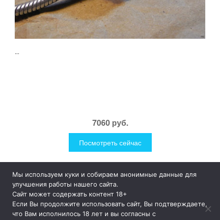
...
7060 руб.
Посмотреть сейчас
Мы используем куки и собираем анонимные данные для
1Like
Tog
улучшения работы нашего сайта.
nav
Сайт может содержать контент 18+
Если Вы продолжите использовать сайт, Вы подтверждаете,
© 2019
1Like
– это необычные и прикольные подарки для
что Вам исполнилось 18 лет и вы согласны с
дома и улицы, интересная посуда, уникальные и необычные