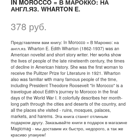
IN MOROCCO = В МАРОККО: НА
АНГЛ.ЯЗ. WHARTON E.
378 руб.
Представляем вам книгу: In Morocco = В Марокко: на
англ.яз. Wharton E. Edith Wharton (1862-1937) was an
American novelist and short story writer. Her works show
the lives of people of the late nineteenth century, the times
of decline in American history. She was the first woman to
receive the Pulitzer Prize for Literature in 1921. Wharton
also was familiar with many famous people of the time,
including President Theodore Roosevelt "In Morocco" is a
travelogue about Edith's journey to Morocco in the final
days of the World War I. It colorfully describes her month-
long path through the cities and deserts of the country, and
all the places she visited - ruins, mosques, palaces,
markets, and harems. Эта книга станет отлиным
подарком другу. Заказывайте книги в подарок в магазине
Magicmag - мы доставим их быстро, недорого, а так же
красиво упакуем!