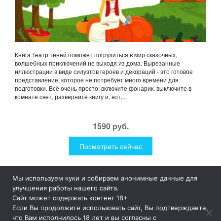
Книга Театр теней поможет погрузиться в мир сказочных,
волшебных приключений не выходя из дома. Вырезанные
иллюстрации в виде силуэтов героев и декораций - это готовое
представление, которое не потребует много времени для
подготовки. Всё очень просто: включите фонарик, выключите в
комнате свет, разверните книгу и, вот,...
1590 руб.
Посмотреть сейчас
Мы используем куки и собираем анонимные данные для
1Like
Tog
улучшения работы нашего сайта.
nav
Сайт может содержать контент 18+
Если Вы продолжите использовать сайт, Вы подтверждаете,
© 2019
1Like
– это необычные и прикольные подарки для
что Вам исполнилось 18 лет и вы согласны с
дома и улицы, интересная посуда, уникальные и необычные