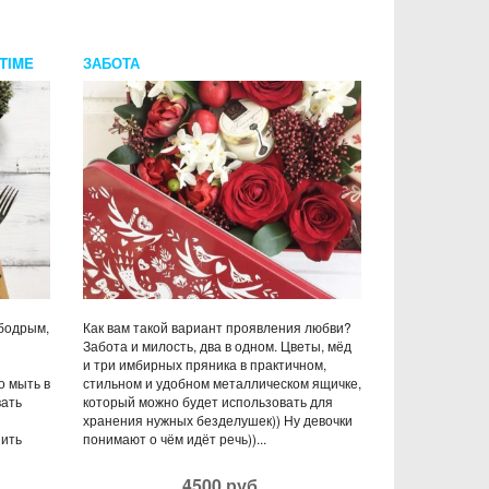
TIME
ЗАБОТА
 бодрым,
Как вам такой вариант проявления любви?
Забота и милость, два в одном. Цветы, мёд
и три имбирных пряника в практичном,
о мыть в
стильном и удобном металлическом ящичке,
вать
который можно будет использовать для
хранения нужных безделушек)) Ну девочки
пить
понимают о чём идёт речь))...
4500 руб.