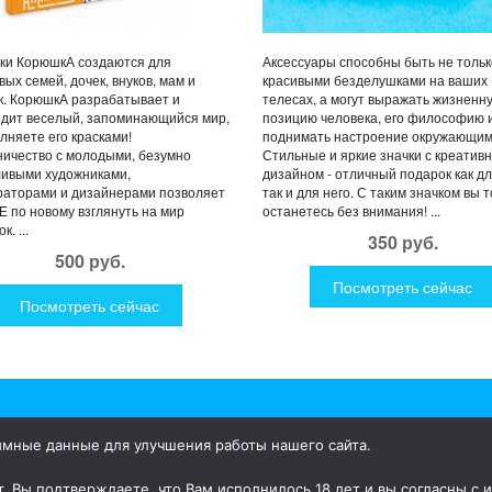
ки КорюшкА создаются для
Аксессуары способны быть не тольк
вых семей, дочек, внуков, мам и
красивыми безделушками на ваших
. КорюшкА разрабатывает и
телесах, а могут выражать жизненн
дит веселый, запоминающийся мир,
позицию человека, его философию 
лняете его красками!
поднимать настроение окружающим
ичество с молодыми, безумно
Стильные и яркие значки с креатив
ливыми художниками,
дизайном - отличный подарок как дл
раторами и дизайнерами позволяет
так и для него. С таким значком вы 
 по новому взглянуть на мир
останетесь без внимания! ...
к. ...
350 руб.
500 руб.
Посмотреть сейчас
Посмотреть сейчас
имные данные для улучшения работы нашего сайта.
ки для дома и улицы, интересная посуда, уникальные и необычные
, Вы подтверждаете, что Вам исполнилось 18 лет и вы согласны с 