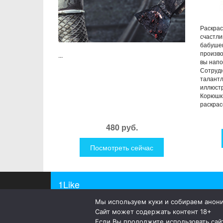
Раскрас
счастли
бабушек
произво
...
вы напо
Сотрудн
талант
иллюст
КорюшкЕ
раскрасо
480 руб.
Посмотреть сейчас
1Like
Мы используем куки и собираем анон
© 2019
1Like
– это необычные и прикольные подар
Сайт может содержать контент 18+
а так же просто оригинальные безделушки.
Если Вы продолжите использовать сайт