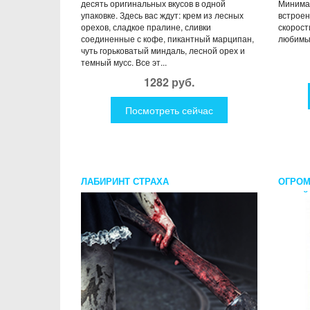
десять оригинальных вкусов в одной
Минимал
упаковке. Здесь вас ждут: крем из лесных
встроен
орехов, сладкое пралине, сливки
скорост
соединенные с кофе, пикантный марципан,
любимым
чуть горьковатый миндаль, лесной орех и
темный мусс. Все эт...
1282 руб.
Посмотреть сейчас
ЛАБИРИНТ СТРАХА
ОГРОМ
КОТЕЙ