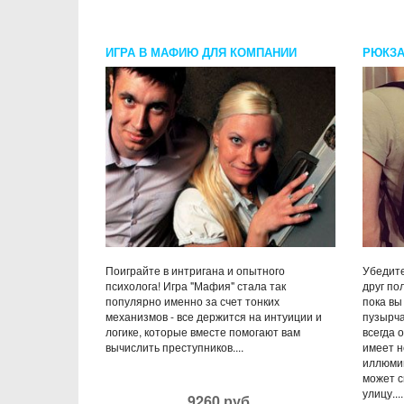
ИГРА В МАФИЮ ДЛЯ КОМПАНИИ
РЮКЗА
КОТА
Поиграйте в интригана и опытного
Убедите
психолога! Игра "Мафия" стала так
друг по
популярно именно за счет тонких
пока вы
механизмов - все держится на интуиции и
пузырча
логике, которые вместе помогают вам
всегда 
вычислить преступников....
имеет 
иллюмин
может с
улицу....
9260 руб.