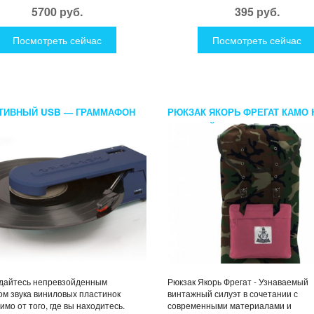
5700 руб.
395 руб.
Посмотреть сейчас
Посмотреть сейчас
ТИВНЫЙ USB — ГРАММАФОН
РЮКЗАК ЯКОРЬ ФРЕГАТ КАМО 
РОЗОВЫЙ КАРМАН
дайтесь непревзойденным
Рюкзак Якорь Фрегат - Узнаваемый
ом звука виниловых пластинок
винтажный силуэт в сочетании с
имо от того, где вы находитесь.
современными материалами и