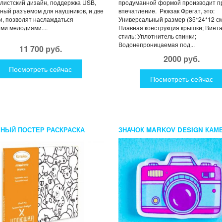
истский дизайн, поддержка USB,
продуманной формой производит п
ный разъемом для наушников, и две
впечатление. Рюкзак Фрегат, это:
и, позволят наслаждаться
Универсальный размер (35*24*12 см.
и мелодиями....
Плавная конструкция крышки; Винт
стиль; Уплотнитель спинки;
Водонепроницаемая под...
11 700 руб.
2000 руб.
Посмотреть сейчас
Посмотреть сейчас
НЫЙ ПОСТЕР РАСКРАСКА
ЗНАЧОК MARKOV DESIGN КАМ
КИ