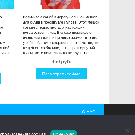
о
Возьмите с собой в дорогу большой мешок
для обуви в поездку Mes Shoes. Этот мешок
ую
создан специально для настоящих
и
путешественников. В сложенном виде он
.
очень компактен и вы легко разместите его
ным
у себя в багаже совершенно не заметив, что
я неё,
вещей стало больше, зато в развернутый
точно не
вы сможете поместить вашу обувь. Бо...
450 руб.
Посмотреть сейчас
О НАС
 гаджеты, причудливые дизайнерские разработки,
использованием cookies.
Принимаю