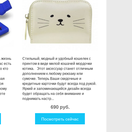
 жизнь
Стильный, модный и удобный кошелек с
ас есть
принтом в виде милой кошачей мордочки
о кто
котика. Этот аксессуар станет отличным
дополнением к любому рюкзаку или
ная
сумочке. Теперь Ваши скидочные и
ря
кредитные карточки будут всегда под рукой.
ному
Яркий и запоминающийся дизайн всегда
ете
будет обращать на себя внимание и
поднимать настр...
690 руб.
Посмотреть сейчас