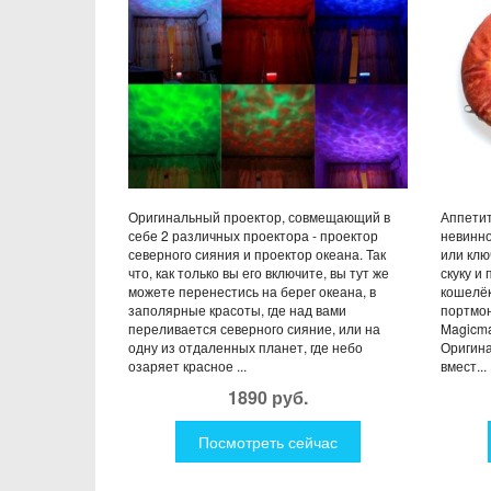
Оригинальный проектор, совмещающий в
Аппетит
себе 2 различных проектора - проектор
невинно
северного сияния и проектор океана. Так
или клю
что, как только вы его включите, вы тут же
скуку и
можете перенестись на берег океана, в
кошелёк
заполярные красоты, где над вами
портмон
переливается северного сияние, или на
Magicma
одну из отдаленных планет, где небо
Оригина
озаряет красное ...
вмест...
1890 руб.
Посмотреть сейчас