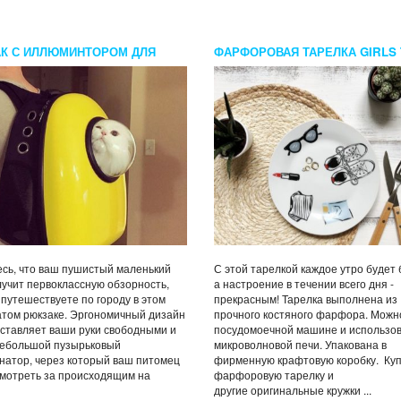
К С ИЛЛЮМИНТОРОМ ДЛЯ
ФАРФОРОВАЯ ТАРЕЛКА GIRLS 
сь, что ваш пушистый маленький
С этой тарелкой каждое утро будет
лучит первоклассную обзорность,
а настроение в течении всего дня -
 путешествуете по городу в этом
прекрасным! Тарелка выполнена из
том рюкзаке. Эргономичный дизайн
прочного костяного фарфора. Можн
оставляет ваши руки свободными и
посудомоечной машине и использо
небольшой пузырьковый
микроволновой печи. Упакована в
атор, через который ваш питомец
фирменную крафтовую коробку. Ку
мотреть за происходящим на
фарфоровую тарелку и
другие оригинальные кружки ...