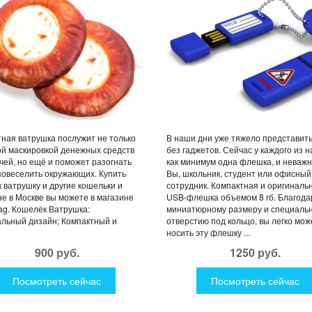
ная ватрушка послужит не только
В наши дни уже тяжело представить
й маскировкой денежных средств
без гаджетов. Сейчас у каждого из н
чей, но ещё и поможет разогнать
как минимум одна флешка, и неважн
 повеселить окружающих. Купить
Вы, школьник, студент или офисный
 ватрушку и другие кошельки и
сотрудник. Компактная и оригиналь
е в Москве вы можете в магазине
USB-флешка объемом 8 гб. Благода
g. Кошелёк Ватрушка:
миниатюрному размеру и специаль
льный дизайн; Компактный и
отверстию под кольцо, вы легко мож
носить эту флешку ...
900 руб.
1250 руб.
Посмотреть сейчас
Посмотреть сейчас