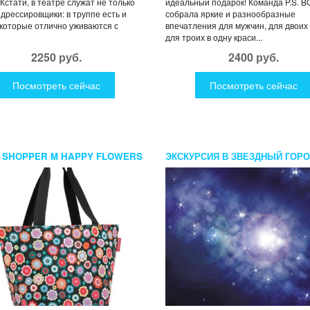
 Кстати, в театре служат не только
идеальный подарок! Команда P.S. B
 дрессировщики: в труппе есть и
собрала яркие и разнообразные
 которые отлично уживаются с
впечатления для мужчин, для двоих
для троих в одну краси...
2250 руб.
2400 руб.
Посмотреть сейчас
Посмотреть сейчас
 SHOPPER M HAPPY FLOWERS
ЭКСКУРСИЯ В ЗВЕЗДНЫЙ ГОР
ДЛЯ ДВОИХ