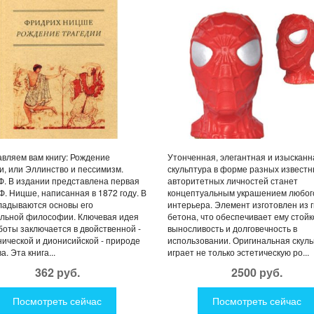
СТВО И ПЕССИМИЗМ. НИЦШЕ
МЕН
вляем вам книгу: Рождение
Утонченная, элегантная и изысканн
и, или Эллинство и пессимизм.
скульптура в форме разных известн
. В издании представлена первая
авторитетных личностей станет
Ф. Ницше, написанная в 1872 году. В
концептуальным украшением любог
ладываются основы его
интерьера. Элемент изготовлен из г
альной философии. Ключевая идея
бетона, что обеспечивает ему стойк
боты заключается в двойственной -
выносливость и долговечность в
ической и дионисийской - природе
использовании. Оригинальная скул
а. Эта книга...
играет не только эстетическую ро...
362 руб.
2500 руб.
Посмотреть сейчас
Посмотреть сейчас