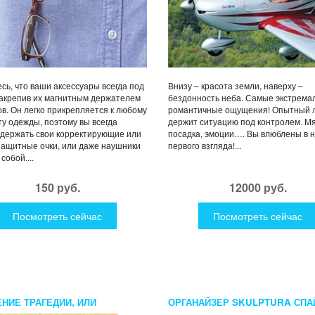
сь, что ваши аксессуары всегда под
Внизу – красота земли, наверху –
закрепив их магнитным держателем
бездонность неба. Самые экстрема
ов. Он легко прикрепляется к любому
романтичные ощущения! Опытный 
у одежды, поэтому вы всегда
держит ситуацию под контролем. Мя
держать свои корректирующие или
посадка, эмоции…. Вы влюблены в н
ащитные очки, или даже наушники
первого взгляда!...
собой....
150 руб.
12000 руб.
Посмотреть сейчас
Посмотреть сейчас
НИЕ ТРАГЕДИИ, ИЛИ
ОРГАНАЙЗЕР SKULPTURA СПА