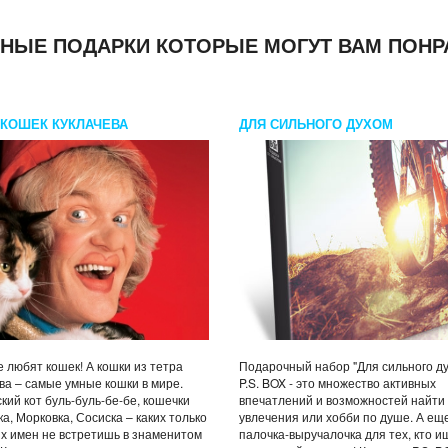
НЫЕ ПОДАРКИ КОТОРЫЕ МОГУТ ВАМ ПОНР
 КОШЕК КУКЛАЧЕВА
ДЛЯ СИЛЬНОГО ДУХОМ
е любят кошек! А кошки из тетра
Подарочный набор "Для сильного ду
ва – самые умные кошки в мире.
P.S. BOX - это множество активных
кий кот буль-буль-бе-бе, кошечки
впечатлений и возможностей найти
а, Морковка, Сосиска – каких только
увлечения или хобби по душе. А ещ
 имен не встретишь в знаменитом
палочка-выручалочка для тех, кто и