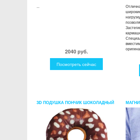
...
Отлична
широки
нагрузк
позволя
Застеги
кармаше
Специа
вместим
оригина
2040 руб.
Посмотреть сейчас
3D ПОДУШКА ПОНЧИК ШОКОЛАДНЫЙ
МАГНИ