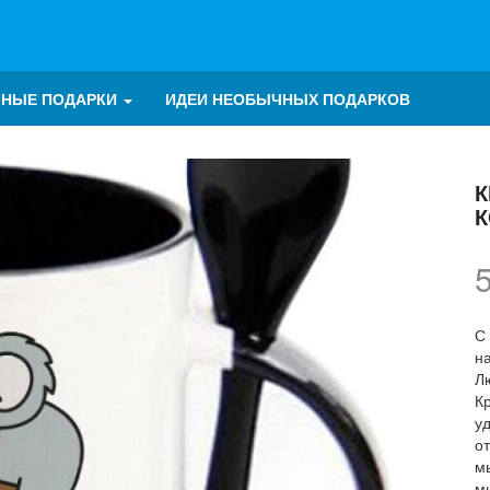
ЧНЫЕ ПОДАРКИ
ИДЕИ НЕОБЫЧНЫХ ПОДАРКОВ
К
С
н
Л
К
у
о
м
м