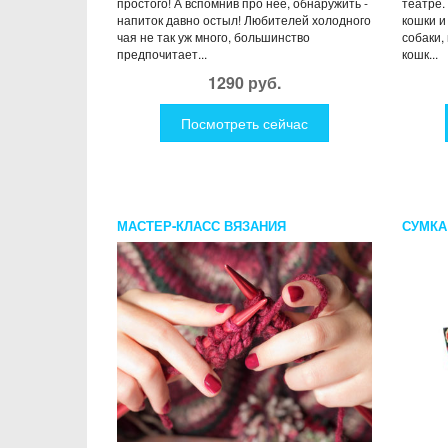
простого! А вспомнив про нее, обнаружить -
театре.
напиток давно остыл! Любителей холодного
кошки и
чая не так уж много, большинство
собаки,
предпочитает...
кошк...
1290 руб.
Посмотреть сейчас
МАСТЕР-КЛАСС ВЯЗАНИЯ
СУМКА