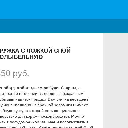
РУЖКА С ЛОЖКОЙ СПОЙ
КОЛЫБЕЛЬНУЮ
550 руб.
 этой кружкой каждое утро будет бодрым, а
астроение в течении всего дня - прекрасным!
юбимый напиток придаст Вам сил на весь день!
ружка выполнена из прочной керамики и имеет
добную ручку, в которой есть специальное
тверствие для керамической ложечки. Можно
ыть в посудомоечной машине и использовать в
икроволновой печи. Купить кружку с ложкой Спой