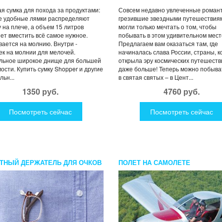
я сумка для похода за продуктами:
Совсем недавно увлеченные романт
е удобные лямки распределяют
грезившие звездными путешествия
у на плече, а объем 15 литров
могли только мечтать о том, чтобы
ет вместить всё самое нужное.
побывать в этом удивительном мест
вается на молнию. Внутри -
Предлагаем вам оказаться там, где
к на молнии для мелочей.
начиналась слава России, страны, 
льное широкое днище для большей
открыла эру космических путешеств
ости. Купить сумку Shopper и другие
даже больше! Теперь можно побыва
льн...
в святая святых – в Цент...
1350 руб.
4760 руб.
Посмотреть сейчас
Посмотреть сейчас
ТНЫЙ ДЕРЖАТЕЛЬ ДЛЯ ОЧКОВ
ПОЛЕТ НА САМОЛЕТЕ