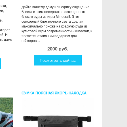
ики,
Дайте вашему дому или офису ощущение
ми,
блеска с этим невероятно освещенным
блоком руды из игры Minecraft. Этот
е.
сенсорный блок ночного света сделан
максимально похоже на красную руда из
которая
культовой игры современности - Minecraft, и
ий. И
является отличным подарком для
ть даже
геймеров....
2000 руб.
Посмотреть сейчас
СУМКА ПОЯСНАЯ ЯКОРЬ НАХОДКА
ТЕМНО-СЕРАЯ