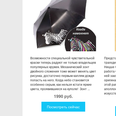
ЭЛЛИН
Ф.
Возможности специальной чувствительной
Предста
краски теперь радуют не только владельцев
трагеди
популярных кружек. Механический зонт
Ницше Ф
двойного сложения тоже может менять цвет
работа 
рисунка, достаточно первым каплям дождя
ней зак
попасть на него. Когда небо становится
оригин
особенно серым, как нельзя кстати яркие
этой ра
цвета, проявившиеся на куполе! Зонт ...
аполлон
искусств
1990 руб.
Посмотреть сейчас