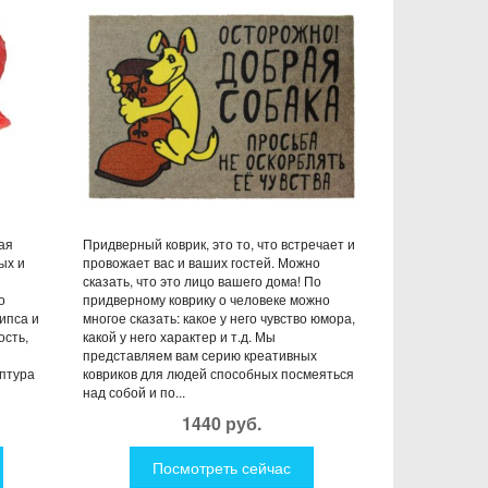
ДОБРАЯ СОБАКА
ая
Придверный коврик, это то, что встречает и
ых и
провожает вас и ваших гостей. Можно
сказать, что это лицо вашего дома! По
о
придверному коврику о человеке можно
ипса и
многое сказать: какое у него чувство юмора,
ость,
какой у него характер и т.д. Мы
представляем вам серию креативных
ьптура
ковриков для людей способных посмеяться
над собой и по...
1440 руб.
Посмотреть сейчас