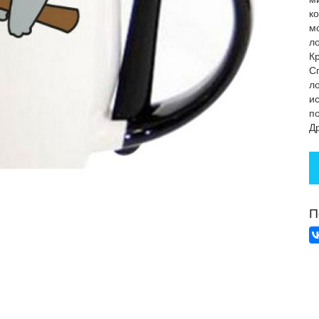
к
м
л
К
С
л
и
п
Др
П