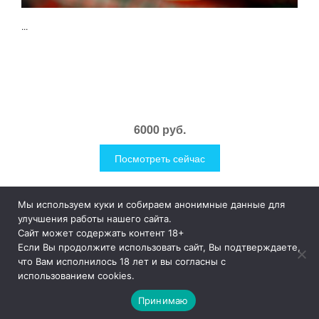
...
6000 руб.
Посмотреть сейчас
Мы используем куки и собираем анонимные данные для
1Like
Tog
улучшения работы нашего сайта.
nav
Сайт может содержать контент 18+
Если Вы продолжите использовать сайт, Вы подтверждаете,
© 2019
1Like
– это необычные и прикольные подарки для
что Вам исполнилось 18 лет и вы согласны с
дома и улицы, интересная посуда, уникальные и необычные
использованием cookies.
гаджеты, причудливые дизайнерские разработки, а так же
просто оригинальные безделушки.
Принимаю