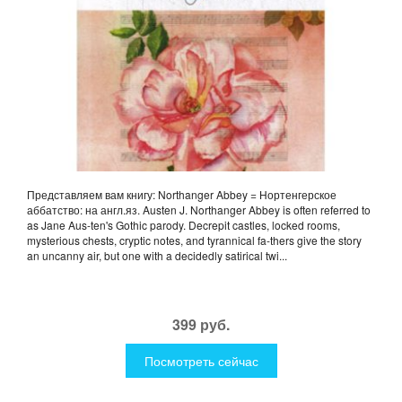
Представляем вам книгу: Northanger Abbey = Нортенгерское
аббатство: на англ.яз. Austen J. Northanger Abbey is often referred to
as Jane Aus-ten's Gothic parody. Decrepit castles, locked rooms,
mysterious chests, cryptic notes, and tyrannical fa-thers give the story
an uncanny air, but one with a decidedly satirical twi...
399 руб.
Посмотреть сейчас