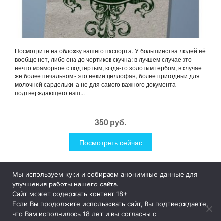
Посмотрите на обложку вашего паспорта. У большинства людей её
вообще нет, либо она до чертиков скучна: в лучшем случае это
нечто мраморное с подтертым, когда-то золотым гербом, в случае
же более печальном - это некий целлофан, более пригодный для
молочной сардельки, а не для самого важного документа
подтверждающего наш...
350 руб.
Посмотреть сейчас
Мы используем куки и собираем анонимные данные для
1Like
Tog
улучшения работы нашего сайта.
nav
Сайт может содержать контент 18+
Если Вы продолжите использовать сайт, Вы подтверждаете,
© 2019
1Like
– это необычные и прикольные подарки для
что Вам исполнилось 18 лет и вы согласны с
дома и улицы, интересная посуда, уникальные и необычные