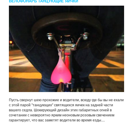
ВЕЛОФОНАРЬ ТАНЦУЮЩИЕ ЯИЧКИ
Пусть свернут шею прохожие и водители, всюду где бы вы не ехали
с этой парой "танцующих" святящихся яичек на задней части
вашего седла. Шокирующий дизайн этих габаритных огней в
сочетании с невероятно ярким неоновым розовым свечением
гарантирует, что вас заметят водители во время езды....