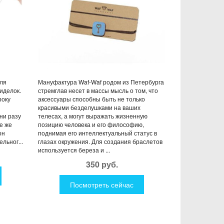
для
Мануфактура Waf-Waf родом из Петербурга
иделок.
стремглав несет в массы мысль о том, что
року
аксессуары способны быть не только
красивыми безделушками на ваших
ни разу
телесах, а могут выражать жизненную
се же
позицию человека и его философию,
он
поднимая его интеллектуальный статус в
льног...
глазах окружения. Для создания браслетов
используется береза и ...
350 руб.
Посмотреть сейчас