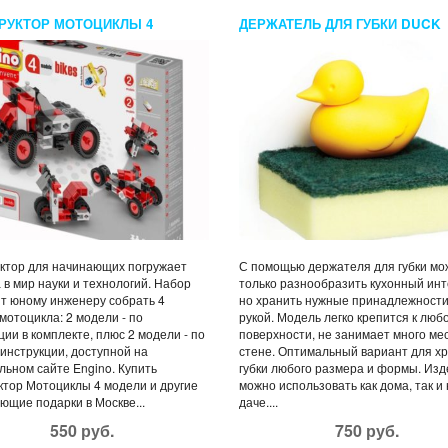
РУКТОР МОТОЦИКЛЫ 4
ДЕРЖАТЕЛЬ ДЛЯ ГУБКИ DUCK
ЛИ
ктор для начинающих погружает
С помощью держателя для губки мо
 в мир науки и технологий. Набор
только разнообразить кухонный инт
т юному инженеру собрать 4
но хранить нужные принадлежности
мотоцикла: 2 модели - по
рукой. Модель легко крепится к люб
ции в комплекте, плюс 2 модели - по
поверхности, не занимает много ме
инструкции, доступной на
стене. Оптимальный вариант для х
ьном сайте Engino. Купить
губки любого размера и формы. Из
ктор Мотоциклы 4 модели и другие
можно использовать как дома, так и
ющие подарки в Москве...
даче....
550 руб.
750 руб.