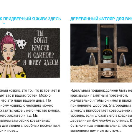
К ПРИДВЕРНЫЙ Я ЖИВУ ЗДЕСЬ
ДЕРЕВЯННЫЙ ФУТЛЯР ДЛЯ ВИ
ОЙ
БОКАЛОВ
ный коврик, это то, что встречает и
Идеальный подарок должен быть не
ет вас и ваших гостей. Можно
красивым и памятным презентом.
, что это лицо вашего дома! По
Желательно, чтобы он имел и практ
ному коврику о человеке можно
применение. Дорогой, благородный
сказать: какое у него чувство юмора,
алкоголь приобретает совершенно 
него характер и т.д. Мы
уровень, если уложить его в красив
вляем вам серию креативных
деревянный футляр-бутылочницу. 
в для людей способных посмеяться
бутылочница индивидуальна, так ка
й и пове...
выполнена вручную из струк...