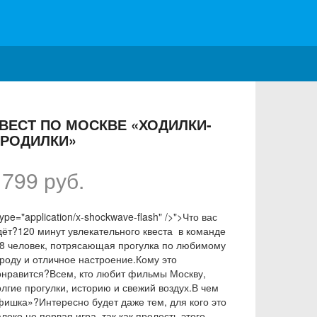
ВЕСТ ПО МОСКВЕ «ХОДИЛКИ-
РОДИЛКИ»
1799 руб.
type="application/x-shockwave-flash" />">Что вас
дёт?120 минут увлекательного квеста в команде
-8 человек, потрясающая прогулка по любимому
ороду и отличное настроение.Кому это
онравится?Всем, кто любит фильмы Москву,
олгие прогулки, историю и свежий воздух.В чем
фишка»?Интересно будет даже тем, для кого это
леко не первая игра, так как прелесть этого