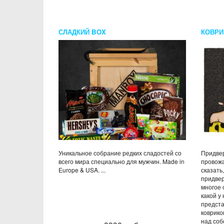
СЛАДКИЙ BOX
КОВРИ
ЦВЕТН
Уникальное собрание редких сладостей со
Придвер
всего мира специально для мужчин. Made in
провожа
Europe & USA. ...
сказать
придвер
многое 
какой у 
предста
коврико
над собо