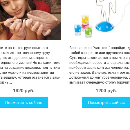
ите на то, как руки опытного
Веселая игра "Алкотест" подойдет 
 скользят по гончарному кругу -
любой вечеринки или дружеских пос
, что это древнее мастерство
Суть игры заключается в том, что иг
 огромного умения! Но вы сами тоже
необходимо провести специальным
ы на создание шедевра: под чутким
прибором вдоль контура человечка, 
ство можно и на первом занятии
его не задев. В случае, если игрок в
ь вещицу, которая останется с вами
дотронулся до контуров человечка, 
изнь....
выпивает очередную стопку горячите
1920 руб.
1200 руб.
Посмотреть сейчас
Посмотреть сейчас