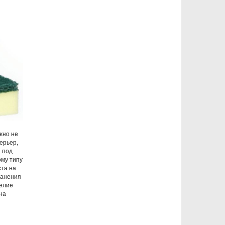
жно не
ерьер,
 под
ому типу
ста на
ранения
делие
 на