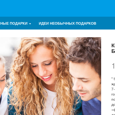
ЧНЫЕ ПОДАРКИ
ИДЕИ НЕОБЫЧНЫХ ПОДАРКОВ
К
Б
" 
ж
7
г
п
д
«
да