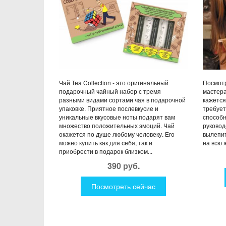
Чай Tea Collection - это оригинальный
Посмотр
подарочный чайный набор с тремя
мастера
разными видами сортами чая в подарочной
кажется
упаковке. Приятное послевкусие и
требует
уникальные вкусовые ноты подарят вам
способн
множество положительных эмоций. Чай
руковод
окажется по душе любому человеку. Его
вылепит
можно купить как для себя, так и
на всю ж
приобрести в подарок близком...
390 руб.
Посмотреть сейчас