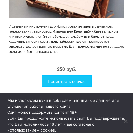
Идеальный инструмент для фиксирования идей и замыслов,
переживаний, зарисовок. Изначально Креативбук был записной
книжкой художника. Это небольшой альбом или блокнот, куда
художник заносит свои идеи, наброски, где он тренируется
рисовать, делает важные пометки. Для творческих личностей, даже
если их работа связана с че...
250 руб.
Посмотреть сейчас
Мы используем куки и собираем анонимные данные для
1Like
Tog
улучшения работы нашего сайта.
nav
Сайт может содержать контент 18+
Если Вы продолжите использовать сайт, Вы подтверждаете,
© 2019
1Like
– это необычные и прикольные подарки для
что Вам исполнилось 18 лет и вы согласны с
дома и улицы, интересная посуда, уникальные и необычные
использованием cookies.
гаджеты, причудливые дизайнерские разработки, а так же