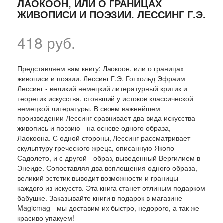
ЛАОКООН, ИЛИ О ГРАНИЦАХ
ЖИВОПИСИ И ПОЭЗИИ. ЛЕССИНГ Г.Э.
418 руб.
Представляем вам книгу: Лаокоон, или о границах
живописи и поэзии. Лессинг Г.Э. Готхольд Эфраим
Лессинг - великий немецкий литературный критик и
теоретик искусства, стоявший у истоков классической
немецкой литературы. В своем важнейшем
произведении Лессинг сравнивает два вида искусства -
живопись и поэзию - на основе одного образа,
Лаокоона. С одной стороны, Лессинг рассматривает
скульптуру греческого жреца, описанную Якопо
Садолето, и с другой - образ, выведенный Вергилием в
Энеиде. Сопоставляя два воплощения одного образа,
великий эстетик выводит возможности и границы
каждого из искусств. Эта книга станет отлиным подарком
бабушке. Заказывайте книги в подарок в магазине
Magicmag - мы доставим их быстро, недорого, а так же
красиво упакуем!