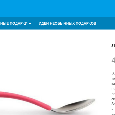
ЧНЫЕ ПОДАРКИ
ИДЕИ НЕОБЫЧНЫХ ПОДАРКОВ
Л
Вс
то
ка
п
л
си
S
и
н