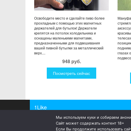
Освободите место и сделайте пиво более
Мануфак
прохладным с помощью этих магнитных
стремгл
держателей для бутылок! Держатели
аксессу
крепятся на потолок холодильника и
красив
оснащены маленькими магнитами,
телесах
предназначенными для подвешивания
позицию
вашей пивной бутылки за металлический
поднима
верх....
глазах 
подвесо
948 руб.
Посмотреть сейчас
1Like
Мы используем куки и собираем анон
© 2019
1Like
– это необычные и прикольные подар
Сайт может содержать контент 18+
а так же просто оригинальные безделушки.
Если Вы продолжите использовать сайт