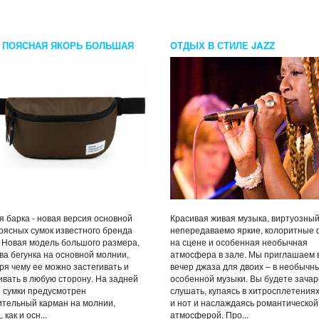
 ПОЯСНАЯ ЯКОРЬ БОЛЬШАЯ
ОТДЫХ В СТИЛЕ JAZZ
 ХАКИ
 барка - новая версия основной
Красивая живая музыка, виртуозный
оясных сумок известного бренда
непередаваемо яркие, колоритные 
. Новая модель большого размера,
на сцене и особенная необычная
ва бегунка на основной молнии,
атмосфера в зале. Мы приглашаем 
ря чему ее можно застегивать и
вечер джаза для двоих – в необычн
ивать в любую сторону. На задней
особенной музыки. Вы будете зача
 сумки предусмотрен
слушать, купаясь в хитросплетениях
тельный карман на молнии,
и нот и наслаждаясь романтической
 как и осн...
атмосферой. Про...