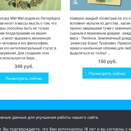
тура Waf-Waf родом из Петербурга
Наверно каждый посмотрев на эту о
ав несет в массы мысль о том, что
вспомнит мультик из детства , как в
ары способны быть не только
принес зверюшкам тучки с земляни
ыми безделушками на ваших
сырным и морковным дождем - кажд
, а могут выражать жизненную
вкусу : "Лисёнок. Земляничный дождь
 человека и его философию,
режиссер Борис Тузанович. Прикол
я его интеллектуальный статус в
яркая и необычная обложка для лю
окружения. Для создания этих
выделяться из толпы! ...
к используется бере...
150 руб.
349 руб.
Посмотреть сейчас
Посмотреть сейчас
имные данные для улучшения работы нашего сайта.
ки для дома и улицы, интересная посуда, уникальные и необычные
, Вы подтверждаете, что Вам исполнилось 18 лет и вы согласны с 