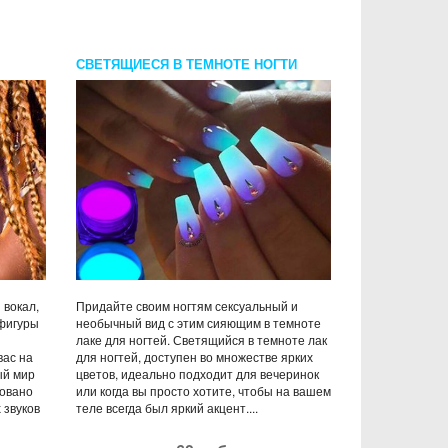
СВЕТЯЩИЕСЯ В ТЕМНОТЕ НОГТИ
 вокал,
Придайте своим ногтям сексуальный и
фигуры
необычный вид с этим сияющим в темноте
лаке для ногтей. Светящийся в темноте лак
вас на
для ногтей, доступен во множестве ярких
ый мир
цветов, идеально подходит для вечеринок
ровано
или когда вы просто хотите, чтобы на вашем
 звуков
теле всегда был яркий акцент....