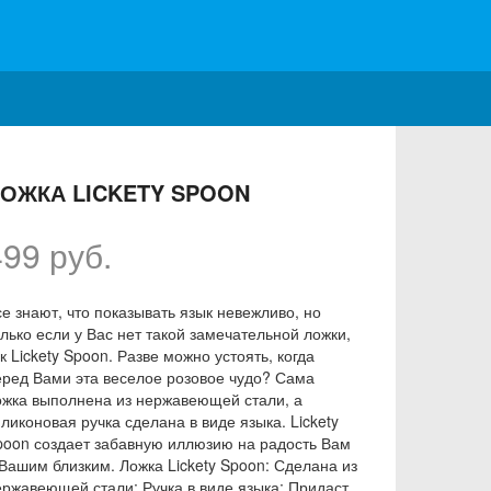
ОЖКА LICKETY SPOON
499 руб.
е знают, что показывать язык невежливо, но
лько если у Вас нет такой замечательной ложки,
к Lickety Spoon. Разве можно устоять, когда
еред Вами эта веселое розовое чудо? Сама
ожка выполнена из нержавеющей стали, а
ликоновая ручка сделана в виде языка. Lickety
poon создает забавную иллюзию на радость Вам
 Вашим близким. Ложка Lickety Spoon: Сделана из
ержавеющей стали; Ручка в виде языка; Придаст