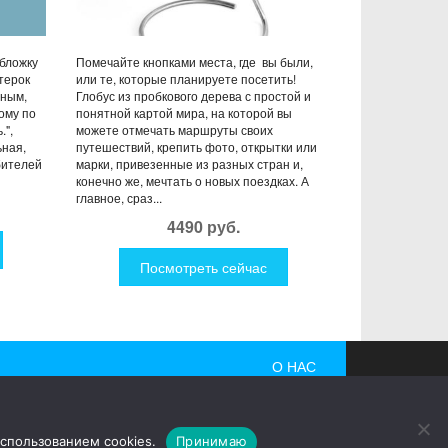
бложку
Помечайте кнопками места, где вы были,
етерок
или те, которые планируете посетить!
чным,
Глобус из пробкового дерева с простой и
ому по
понятной картой мира, на которой вы
.",
можете отмечать маршруты своих
ьная,
путешествий, крепить фото, открытки или
бителей
марки, привезенные из разных стран и,
конечно же, мечтать о новых поездках. А
главное, сраз...
4490 руб.
Посмотреть сейчас
О НАС
 гаджеты, причудливые дизайнерские разработки,
использованием cookies.
Принимаю