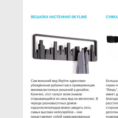
ВЕШАЛКА НАСТЕННАЯ SKYLINE
СУМКА
БАРКА
Сам внешний вид Skyline адресован
Большая
убеждённым урбанистам и приверженцам
серии п
минималистичных решений в дизайне.
"Якорь"
Конечно, этот силуэт всем знаком:
имеет д
открывающийся из окна вид на мегаполис. В
благода
череде разновысотных домов-
расстег
параллелепипедов можно увидеть пять
стороне
самых высоких небоскрёбов – они
дополни
представляют собой замаскированные
подклад,