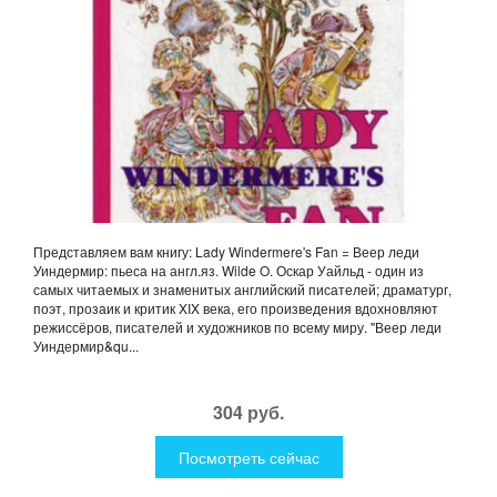
Представляем вам книгу: Lady Windermere's Fan = Веер леди
Уиндермир: пьеса на англ.яз. Wilde O. Оскар Уайльд - один из
самых читаемых и знаменитых английский писателей; драматург,
поэт, прозаик и критик XIX века, его произведения вдохновляют
режиссёров, писателей и художников по всему миру. "Веер леди
Уиндермир&qu...
304 руб.
Посмотреть сейчас