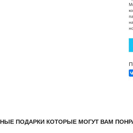
М
к
п
н
н
П
НЫЕ ПОДАРКИ КОТОРЫЕ МОГУТ ВАМ ПОНР