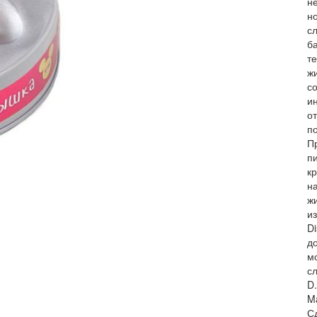
н
н
с
б
т
ж
с
ин
от
п
П
п
к
н
ж
и
D
д
м
с
D.
M
С