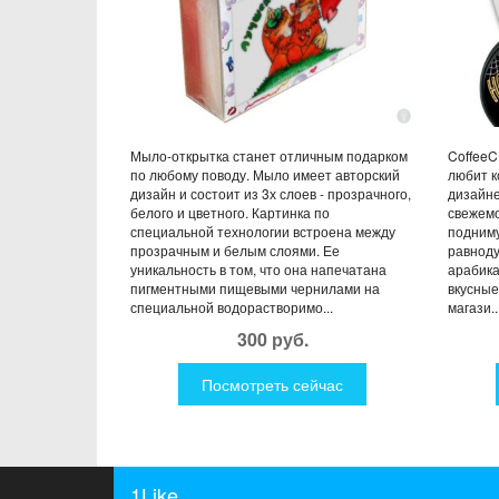
Мыло-открытка станет отличным подарком
CoffeeC
по любому поводу. Мыло имеет авторский
любит к
дизайн и состоит из 3х слоев - прозрачного,
дизайне
белого и цветного. Картинка по
свежемо
специальной технологии встроена между
подниму
прозрачным и белым слоями. Ее
равнод
уникальность в том, что она напечатана
арабика
пигментными пищевыми чернилами на
вкусные
специальной водорастворимо...
магази..
300 руб.
Посмотреть сейчас
1Like