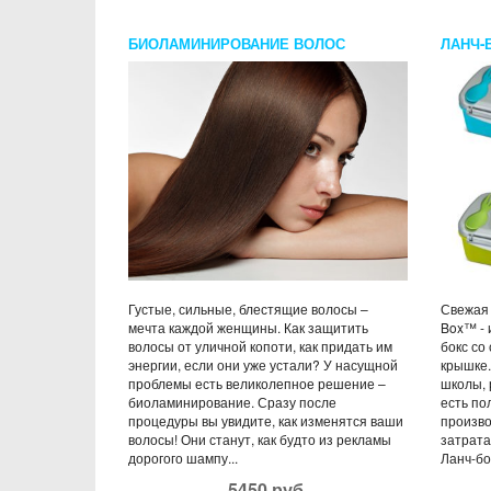
БИОЛАМИНИРОВАНИЕ ВОЛОС
ЛАНЧ-
ЭЛЕМЕ
Густые, сильные, блестящие волосы –
Свежая 
мечта каждой женщины. Как защитить
Box™ - 
волосы от уличной копоти, как придать им
бокс со
энергии, если они уже устали? У насущной
крышке.
проблемы есть великолепное решение –
школы, 
биоламинирование. Сразу после
есть по
процедуры вы увидите, как изменятся ваши
произво
волосы! Они станут, как будто из рекламы
затрата
дорогого шампу...
Ланч-бок
5450 руб.