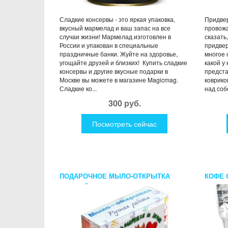
Сладкие консервы - это яркая упаковка,
Придвер
вкусный мармелад и ваш запас на все
провожа
случаи жизни! Мармелад изготовлен в
сказать
России и упакован в специальные
придвер
праздничные банки. Жуйте на здоровье,
многое 
угощайте друзей и близких! Купить сладкие
какой у 
консервы и другие вкусные подарки в
предста
Москве вы можете в магазине Magicmag.
коврико
Сладкие ко...
над собо
300 руб.
Посмотреть сейчас
ПОДАРОЧНОЕ МЫЛО-ОТКРЫТКА
КОФЕ 
ЛУЧШЕЙ ПОДРУГЕ