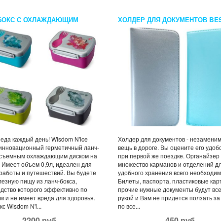
БОКС С ОХЛАЖДАЮЩИМ
ХОЛДЕР ДЛЯ ДОКУМЕНТОВ BE
НТОМ WISDOM N’ICE BOX
JOURNEY
еда каждый день! Wisdom N'ice
Холдер для документов - незамени
инновационный герметичный ланч-
вещь в дороге. Вы оцените его удоб
 съемным охлаждающим диском на
при первой же поездке. Органайзер
 Имеет объем 0,9л, идеален для
множество карманов и отделений д
работы и путешествий. Вы будете
удобного хранения всего необходим
лезную пищу из ланч-бокса,
Билеты, паспорта, пластиковые кар
дство которого эффективно по
прочие нужные документы будут все
м и не имеет вреда для здоровья.
рукой и Вам не придется ползать за
с Wisdom N'i...
по все...
2200 руб.
450 руб.