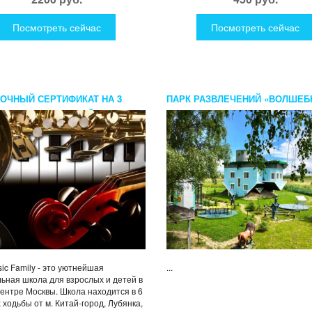
Посмотреть сейчас
Посмотреть сейчас
ОЧНЫЙ СЕРТИФИКАТ НА 3
ПАРК РАЗВЛЕЧЕНИЙ «ВОЛШЕБ
ИЯ В МУЗЫКАЛЬНОЙ ШКОЛЕ
СТРАНА» ДЛЯ ДВОИХ
 MUSIC FAMILY
sic Family - это уютнейшая
...
ьная школа для взрослых и детей в
ентре Москвы. Школа находится в 6
 ходьбы от м. Китай-город, Лубянка,