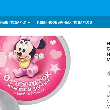
ЧНЫЕ ПОДАРКИ
ИДЕИ НЕОБЫЧНЫХ ПОДАРКОВ
Н
С
М
С
ру
в
д
д