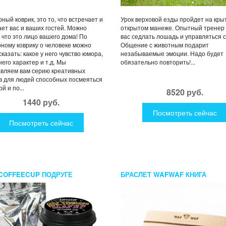
ный коврик, это то, что встречает и
Урок верховой езды пройдет на кры
ет вас и ваших гостей. Можно
открытом манеже. Опытный тренер 
, что это лицо вашего дома! По
вас седлать лошадь и управляться с
ному коврику о человеке можно
Общение с животным подарит
сказать: какое у него чувство юмора,
незабываемые эмоции. Надо будет
него характер и т.д. Мы
обязательно повторить!...
вляем вам серию креативных
в для людей способных посмеяться
й и по...
8520 руб.
1440 руб.
Посмотреть сейчас
Посмотреть сейчас
COFFEECUP ПОДРУГЕ
БРАСЛЕТ WAFWAF КНИГА