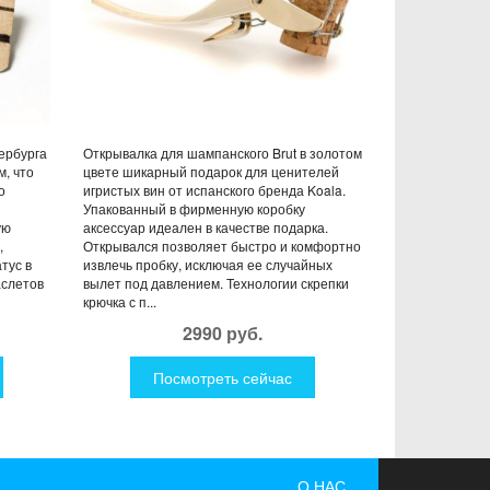
ербурга
Открывалка для шампанского Brut в золотом
м, что
цвете шикарный подарок для ценителей
о
игристых вин от испанского бренда Koala.
Упакованный в фирменную коробку
ую
аксессуар идеален в качестве подарка.
,
Открывался позволяет быстро и комфортно
тус в
извлечь пробку, исключая ее случайных
аслетов
вылет под давлением. Технологии скрепки
крючка с п...
2990 руб.
Посмотреть сейчас
О НАС