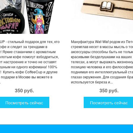
UP - стильный подарок для тех, кто
Мануфактура Waf-Waf родом из Пет
офе и следит за трендами в
стремглав несет в массы мысль о то
! Яркие стаканчики с ароматным
аксессуары способны быть не тольк
лотым кофе помогут взбодриться,
красивыми безделушками на ваших
т настроение и точно не оставят
телесах, а могут выражать жизненн
ушным ни одного кофемана! 100%
позицию человека и его философию
! Купить кофе CoffeeCup и другие
поднимая его интеллектуальный ста
 подарки в Москве вы можете в
глазах окружения. Для создания бр
.
используется береза и...
350 руб.
350 руб.
Посмотреть сейчас
Посмотреть сейчас