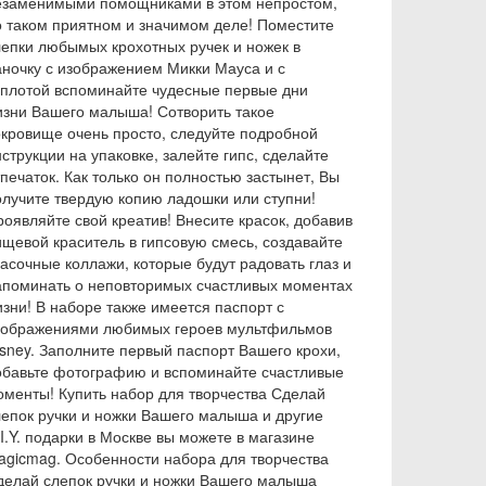
езаменимыми помощниками в этом непростом,
о таком приятном и значимом деле! Поместите
лепки любымых крохотных ручек и ножек в
аночку с изображением Микки Мауса и с
еплотой вспоминайте чудесные первые дни
изни Вашего малыша! Сотворить такое
окровище очень просто, следуйте подробной
струкции на упаковке, залейте гипс, сделайте
печаток. Как только он полностью застынет, Вы
олучите твердую копию ладошки или ступни!
роявляйте свой креатив! Внесите красок, добавив
ищевой краситель в гипсовую смесь, создавайте
расочные коллажи, которые будут радовать глаз и
апоминать о неповторимых счастливых моментах
изни! В наборе также имеется паспорт с
зображениями любимых героев мультфильмов
isney. Заполните первый паспорт Вашего крохи,
обавьте фотографию и вспоминайте счастливые
оменты! Купить набор для творчества Сделай
лепок ручки и ножки Вашего малыша и другие
I.Y. подарки в Москве вы можете в магазине
agicmag. Особенности набора для творчества
делай слепок ручки и ножки Вашего малыша