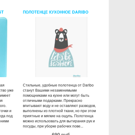
ST
ПОЛОТЕНЦЕ КУХОННОЕ DARIBO
BEAR FASHION
мая
Стильные, удобные полотенца от Daribo
ство уже
станут Вашими незаменимыми
 имеет
помощниками на кухне или могут быть
ля
отличными подарками. Прекрасно
ого.
впитывают воду и не оставляют разводов,
точки и
выполнены из плотной ткани, но при этом
гда под
приятные и мягкие на ощупь. Полотенца
 ними
можно использовать для вытирания рук и
посуды, при уборке рабочих пове...
690 руб.