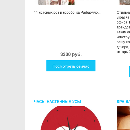
11 красных роз и коробочка Рафаэлло...
Стильны
украсят
офиса. 
трендов
Таким о
констру
вашу кв
декора,
который 
3300 руб.
Посмотреть сейчас
ЧАСЫ НАСТЕННЫЕ УСЫ
SPA Д