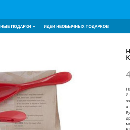
ЧНЫЕ ПОДАРКИ
ИДЕИ НЕОБЫЧНЫХ ПОДАРКОВ
Н
K
Но
2
з
а
Ку
д
м
K