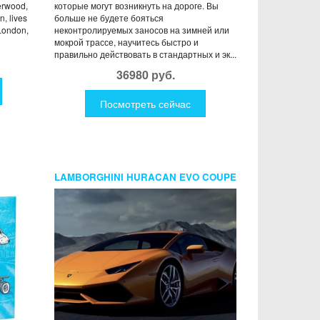
erwood,
которые могут возникнуть на дороге. Вы
n, lives
больше не будете бояться
 London,
неконтролируемых заносов на зимней или
мокрой трассе, научитесь быстро и
правильно действовать в стандартных и эк...
36980 руб.
Посмотреть сейчас
LAMBORGHINI HURACAN EVO COUPE
K®)