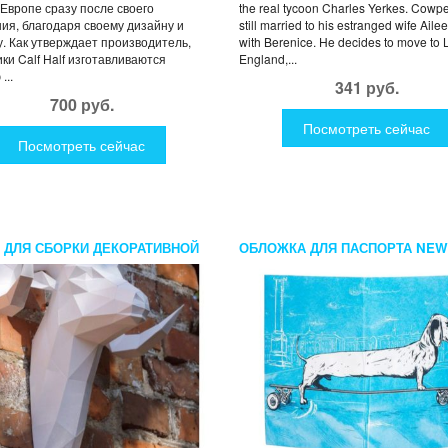
 Европе сразу после своего
the real tycoon Charles Yerkes. Cowp
ия, благодаря своему дизайну и
still married to his estranged wife Ailee
у. Как утверждает производитель,
with Berenice. He decides to move to
ки Calf Half изготавливаются
England,...
...
341 руб.
700 руб.
Посмотреть сейчас
Посмотреть сейчас
 ДЛЯ СБОРКИ ДЕКОРАТИВНОЙ
ОБЛОЖКА ДЛЯ ПАСПОРТА NEW
И БАРАН
COVER LONG (МАТЕРИАЛ TYVE