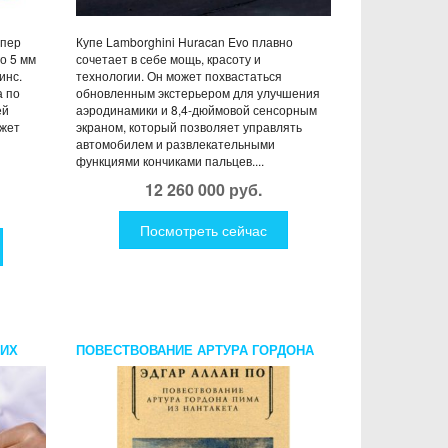
упер
Купе Lamborghini Huracan Evo плавно
о 5 мм
сочетает в себе мощь, красоту и
инс.
технологии. Он может похвастаться
а по
обновленным экстерьером для улучшения
ей
аэродинамики и 8,4-дюймовой сенсорным
ожет
экраном, который позволяет управлять
автомобилем и развлекательными
функциями кончиками пальцев....
12 260 000 руб.
Посмотреть сейчас
ОИХ
ПОВЕСТВОВАНИЕ АРТУРА ГОРДОНА
ПИМА ИЗ НАНТАКЕТА. ПО Э.А.