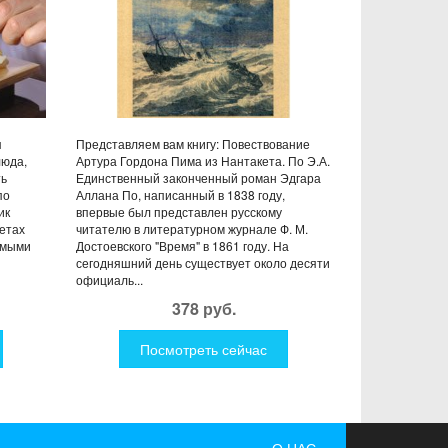
я
Представляем вам книгу: Повествование
люда,
Артура Гордона Пима из Нантакета. По Э.А.
ть
Единственный законченный роман Эдгара
по
Аллана По, написанный в 1838 году,
ик
впервые был представлен русскому
ретах
читателю в литературном журнале Ф. М.
амыми
Достоевского "Время" в 1861 году. На
сегодняшний день существует около десяти
официаль...
378 руб.
Посмотреть сейчас
О НАС