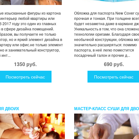
е изысканные фигуры из картона
Обложка для паспорта New Cover с
 интерьер любой квартиры или
прочная и тонкая. При толщине всег
В 2017 году это один из главных
будет незаметна даже в кармане дж
 в сфере дизайна помещений.
Уникальность в том, что она сложен
бразом, вы получаете не только
технологии оригами. Благодаря сво
ктор, но и яркий элемент дизайна в
необычной конструкции, обложка м
артиру или офис.не только элемент
значительно расширяться: помимо
 но и занимательный конструктор,
паспорта, в неё легко поместится
инт...
посадочный талон и прочие д...
1350 руб.
690 руб.
Посмотреть сейчас
Посмотреть сейчас
ЛЯ ДВОИХ
МАСТЕР-КЛАСС СУШИ ДЛЯ ДВ