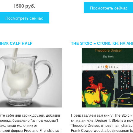
1500 руб.
Посмотреть сейчас
Посмотреть сейчас
НИК CALF HALF
THE STOIC = СТОИК: КН. НА АН
DREISER T.
те себя или своих друзей, добавив
Представляем вам книгу: The Stoic =
молока, буквально "из под коровы"!
кн. на англ.яз. Dreiser T. Stoic is a no
икольный молочник от
Theodore Dreiser, whose main charact
нской фирмы Fred and Friends стал
Frank Cowperwood, a businessman b