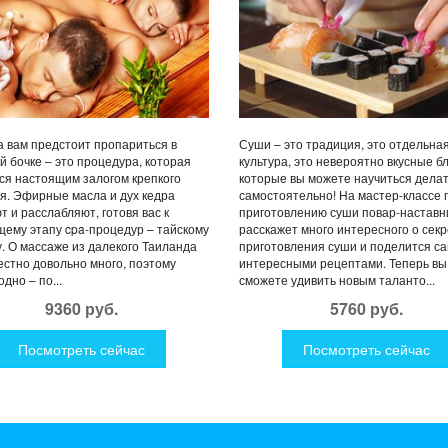
 вам предстоит пропариться в
Суши – это традиция, это отдельна
й бочке – это процедура, которая
культура, это невероятно вкусные б
ся настоящим залогом крепкого
которые вы можете научиться дела
я. Эфирные масла и дух кедра
самостоятельно! На мастер-классе 
т и расслабляют, готовя вас к
приготовлению суши повар-наставн
ему этапу cpa-процедур – тайскому
расскажет много интересного о сек
. О массаже из далекого Таиланда
приготовления суши и поделится с
естно довольно много, поэтому
интересными рецептами. Теперь вы
дно – по...
сможете удивить новым таланто...
9360 руб.
5760 руб.
Посмотреть сейчас
Посмотреть сейчас