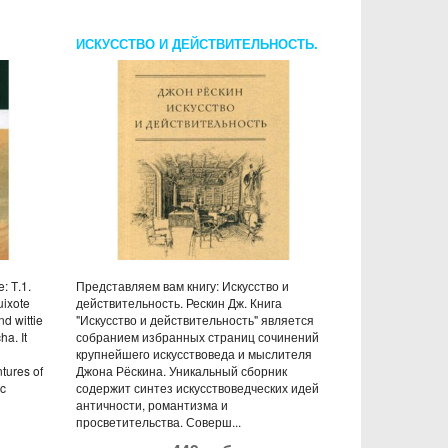
ИСКУССТВО И ДЕЙСТВИТЕЛЬНОСТЬ.
РЕСКИН ДЖ.
: Т.1.
Представляем вам книгу: Искусство и
uixote
действительность. Рескин Дж. Книга
nd wittie
"Искусство и действительность" является
a. It
собранием избранных страниц сочинений
крупнейшего искусствоведа и мыслителя
tures of
Джона Рёскина. Уникальный сборник
ic
содержит синтез искусствоведческих идей
античности, романтизма и
просветительства. Соверш...