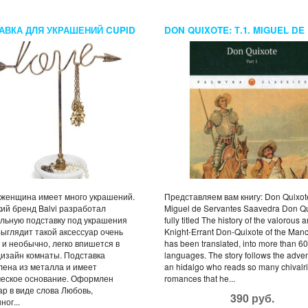
АВКА ДЛЯ УКРАШЕНИЙ CUPID
DON QUIXOTE: Т.1. MIGUEL DE
SERVANTES SAAVEDRA
женщина имеет много украшений.
Представляем вам книгу: Don Quixote
ий бренд Balvi разработал
Miguel de Servantes Saavedra Don Q
льную подставку под украшения
fully titled The history of the valorous a
Выглядит такой аксессуар очень
Knight-Errant Don-Quixote of the Manch
 и необычно, легко впишется в
has been translated, into more than 60
изайн комнаты. Подставка
languages. The story follows the adven
лена из металла и имеет
an hidalgo who reads so many chivalr
ческое основание. Оформлен
romances that he...
ар в виде слова Любовь,
390 руб.
ног...