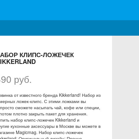
АБОР КЛИПС-ЛОЖЕЧЕК
IKKERLAND
490 руб.
винка от известного бренда Kikkerland! Набор из
 мерных ложек-клипс. С этими ложками вы
апросто сможете насыпать чай, кофе или специи,
 потом плотно закрыть пакет для хранения.
пить набор клипс-ложечек Kikkerland и
ругие кухонные аксессуары в Москве вы можете в
агазине Magicmag. Набор клипс-ложечек
ikkerland: Оригинальный дизайн; Прочно