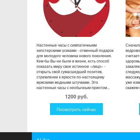
Настенные часы с симпатичными
Сначала
хипстерскими усиками - отменный подарок
кедрово
для молодого человека нового поколения.
считает
Кем бы Вы ни были в жизни, есть способ
здоровь
показать миру свое истинное «лицо» -
закаляю
открыть свой сумасшедший позитив,
следующ
стремление к яркости по-настоящему
массажу
мужскими модными штучками. Это
уже изв
настенные часы с необычным принтом...
скажем о
1200 руб.
Посмотреть сейчас
1Like