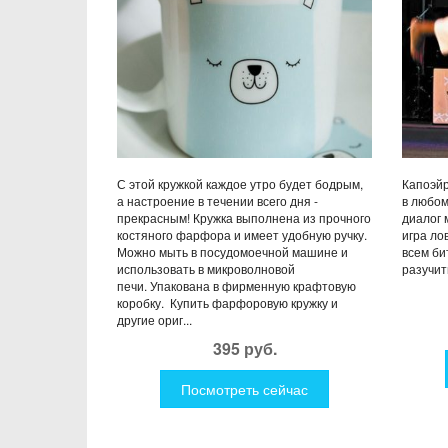
С этой кружкой каждое утро будет бодрым,
Капоэйр
а настроение в течении всего дня -
в любом
прекрасным! Кружка выполнена из прочного
диалог 
костяного фарфора и имеет удобную ручку.
игра ло
Можно мыть в посудомоечной машине и
всем би
использовать в микроволновой
разучит
печи. Упакована в фирменную крафтовую
коробку. Купить фарфоровую кружку и
другие ориг...
395 руб.
Посмотреть сейчас