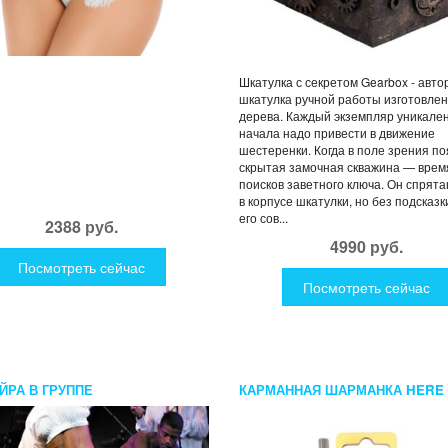
Шкатулка с секретом Gearbox - авто
шкатулка ручной работы изготовлен
дерева. Каждый экземпляр уникален
начала надо привести в движение
шестеренки. Когда в поле зрения п
скрытая замочная скважина — врем
поисков заветного ключа. Он спрят
в корпусе шкатулки, но без подсказк
его сов...
2388 руб.
4990 руб.
Посмотреть сейчас
Посмотреть сейчас
ЙРА В ГРУППЕ
КАРМАННАЯ ШАРМАНКА HERE
COMES THE SUN ДЖОРДЖА
ХАРРИСОНА