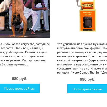
а – это боевое искусство, доступное
Эта удивительная ручная музыкаль
 возрасте. Это и бой, и танец, и
шкатулка американской фирмы Kikk
между «бойцами». Капоэйра еще и
работает по такому же принципу как
вкости и хитрости, что дает шанс
настоящая шарманка. Просто приж
ться на равных. Мастер помогает
к жесткой поверхности (дерево или 
ь базовые приемы....
или возьмите в руки и крутите ручку 
услышите приятные нотки всем зна
мелодии - "Here Comes The Sun" Джо
680 руб.
990 руб.
Посмотреть сейчас
Посмотреть сейчас