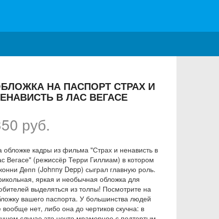
БЛОЖКА НА ПАСПОРТ СТРАХ И
ЕНАВИСТЬ В ЛАС ВЕГАСЕ
350 руб.
а обложке кадры из фильма "Страх и ненависть в
ас Вегасе" (режиссёр Терри Гиллиам) в котором
жонни Депп (Johnny Depp) сыграл главную роль.
рикольная, яркая и необычная обложка для
юбителей выделяться из толпы! Посмотрите на
бложку вашего паспорта. У большинства людей
 вообще нет, либо она до чертиков скучна: в
учшем случае это нечто мраморное с подтертым,