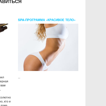
АВИТЬСЯ
SPA-ПРОГРАММА «КРАСИВОЕ ТЕЛО»
рил
...
нерная
 вам
,
бсолютно
о, кто и
 дома,