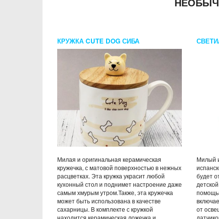
НЕОБЫЧ
КРУЖКА CUTE DOG СИБА
СВЕТИ
Милая и оригинальная керамическая
Милый и
кружечка, с матовой поверхностью в нежных
испанск
расцветках. Эта кружка украсит любой
будет 
кухонный стол и поднимет настроение даже
детской
самым хмурым утром.Также, эта кружечка
помощью
может быть использована в качестве
включае
сахарницы. В комплекте с кружкой
от осве
находится керамическая ложечка и
датчико