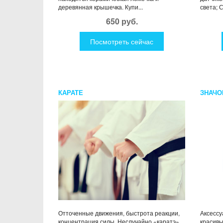
деревянная крышечка. Купи...
света; С
650 руб.
Посмотреть сейчас
КАРАТЕ
ЗНАЧО
Отточенные движения, быстрота реакции,
Аксессу
концентрация силы. Неслучайно «каратэ»
красив