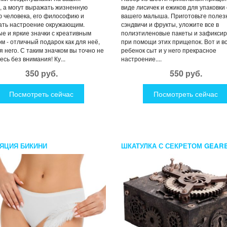
, а могут выражать жизненную
виде лисичек и ежиков для упаковки
 человека, его философию и
вашего малыша. Приготовьте поле
ать настроение окружающим.
сэндвичи и фрукты, уложите все в
е и яркие значки с креативным
полиэтиленовые пакеты и зафиксир
м - отличный подарок как для неё,
при помощи этих прищепок. Вот и в
ля него. С таким значком вы точно не
ребенок сыт и у него прекрасное
есь без внимания! Ку...
настроение....
350 руб.
550 руб.
Посмотреть сейчас
Посмотреть сейчас
ЯЦИЯ БИКИНИ
ШКАТУЛКА С СЕКРЕТОМ GEAR
БОЛЬШАЯ