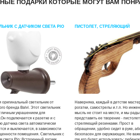
НЫЕ ПОДАРКИ КОТОРЫЕ МОГУТ ВАМ ПОНР
ЛЬНИК С ДАТЧИКОМ СВЕТА PIO
ПИСТОЛЕТ, СТРЕЛЯЮЩИЙ
РЕЗИНКАМИ
 оригинальный светильник от
Наверняка, каждый в детстве масте
ого бренда Balvi. Этот светильник
рогатки, самострелы и.т.п. Но инже
отличным украшением для
мысль не стоит на месте, и мы рады
.Он подключается к разетке и с
представить ее творение - пистолет
 датчика света автоматически
стреляющий резинками. Прост в
тся и выключается, в зависимости
обращении, удобно сидит в руке, а
щенности помещения. Светильник с
безопасен для окружающих. Не важн
м света Pio: Встроенный датчик
где его будет использовать: ребенок