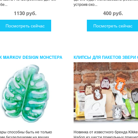
бе...
устроив охо...
1130 руб.
400 руб.
Посмотреть сейчас
Посмотреть сейчас
К MARKOV DESIGN МОНСТЕРА
КЛИПСЫ ДЛЯ ПАКЕТОВ ЗВЕРИ 
KIKKERLAND
ары способны быть не только
Новинка от известного бренда Kikke
ыми безделушками на ваших
Набор из шести прикольных прищеп