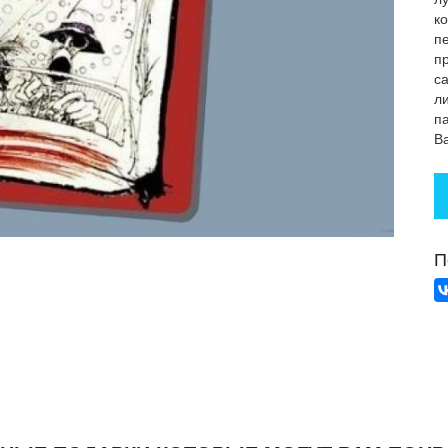
ко
п
п
с
ли
п
В
П