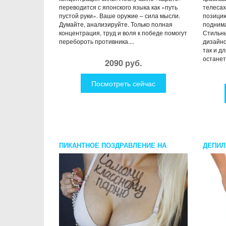
переводится с японского языка как «путь
телесах
пустой руки». Ваше оружие – сила мысли.
позицию
Думайте, анализируйте. Только полная
подним
концентрация, труд и воля к победе помогут
Стильны
перебороть противника....
дизайно
так и д
останет
2090 руб.
Посмотреть сейчас
ПИКАНТНОЕ ПОЗДРАВЛЕНИЕ НА
ДЕПИЛ
ГРУДИ