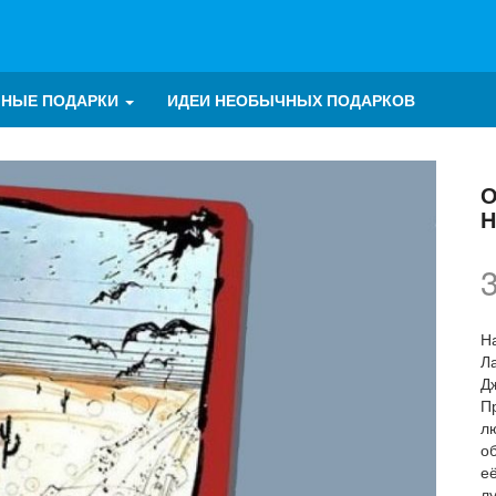
ЧНЫЕ ПОДАРКИ
ИДЕИ НЕОБЫЧНЫХ ПОДАРКОВ
О
Н
Н
Л
Д
П
л
о
её
л