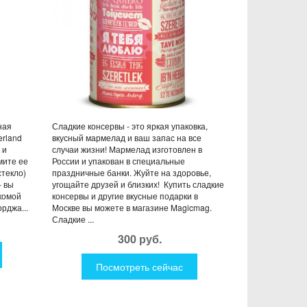
ная
Сладкие консервы - это яркая упаковка,
erland
вкусный мармелад и ваш запас на все
 и
случаи жизни! Мармелад изготовлен в
мите ее
России и упакован в специальные
стекло)
праздничные банки. Жуйте на здоровье,
- вы
угощайте друзей и близких! Купить сладкие
комой
консервы и другие вкусные подарки в
рджа...
Москве вы можете в магазине Magicmag.
Сладкие ...
300 руб.
Посмотреть сейчас