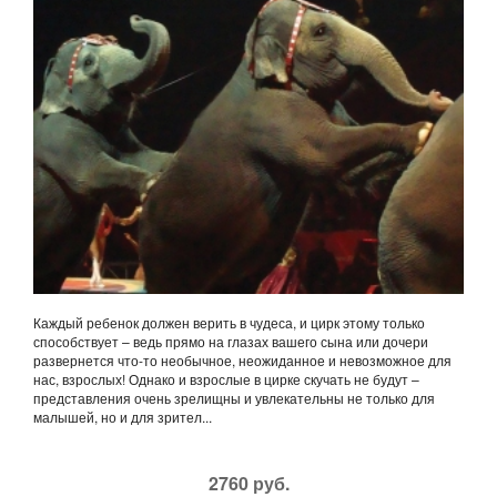
Каждый ребенок должен верить в чудеса, и цирк этому только
способствует – ведь прямо на глазах вашего сына или дочери
развернется что-то необычное, неожиданное и невозможное для
нас, взрослых! Однако и взрослые в цирке скучать не будут –
представления очень зрелищны и увлекательны не только для
малышей, но и для зрител...
2760 руб.