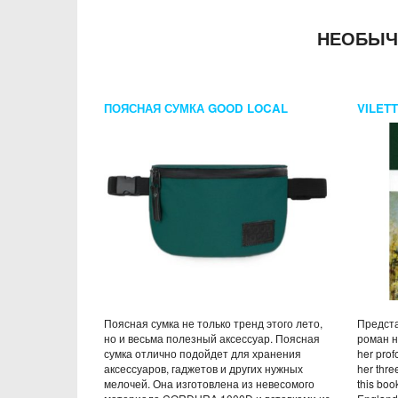
НЕОБЫЧ
ПОЯСНАЯ СУМКА GOOD LOCAL
VILET
BANANA SPECIAL FANFARE
АНГЛ.Я
Поясная сумка не только тренд этого лето,
Предста
но и весьма полезный аксессуар. Поясная
роман на
сумка отлично подойдет для хранения
her prof
аксессуаров, гаджетов и других нужных
her thre
мелочей. Она изготовлена из невесомого
this boo