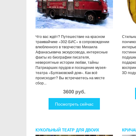
Что вас ждёт? Путешествие на красном
Стильны
трамвайчике «302-БИС» в сопровождении
пончико
влюбленного в творчество Михаила
интерьер
Афанасьевича экскурсовода, интересные
гостинн
факты из биографии писателя,
подушки
невероятные истории любви, тайны
подарко
Патриарших прудов и посещение музея-
восприн
театра «Булгаковский дом». Как всё
3D поду
происходит? Вы встречаетесь на месте
сбор...
3600 руб.
Посмотреть сейчас
КУКОЛЬНЫЙ ТЕАТР ДЛЯ ДВОИХ
КРИЧА