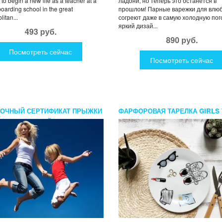
to begin a new life as a teacher at a
ладони, но теперь это останется в
oarding school in the great
прошлом! Парные варежки для влю
itan...
согреют даже в самую холодную пого
яркий дизай...
493 руб.
890 руб.
Посмотреть сейчас
Посмотреть сейчас
ОЧНЫЙ СЕРТИФИКАТ ПРЫЖКИ
ФАРФОРОВАЯ ТАРЕЛКА GIRLS 
ТУТЕ ДЛЯ ДЕТЕЙ