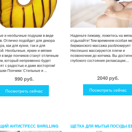
е и необычные подушки в виде
Наденьте пижаму, ложитесь на мягк
в. Отлично подойдет для декора
отдыхайте! Тем временем особая м
а, как для кухни, так и для
бирманского массажа разблокирует
ой. Необычные, яркие и мягкие
Неспешно массируются плечи и
 в виде пончиков станут отличным
позвоночник до копчика. Вы достигн
м, который непременно будет
глубокого состояния релаксации....
ят с радостью и даже восторгом!
шки Пончики: Стильные и ...
2040 руб.
990 руб.
Посмотреть сейчас
Посмотреть сейчас
ЩИЙ АНТИСТРЕСС SHRILLING
ЩЕТКА ДЛЯ МЫТЬЯ ПОСУДЫ 