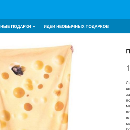
ЧНЫЕ ПОДАРКИ
ИДЕИ НЕОБЫЧНЫХ ПОДАРКОВ
П
Лю
с
за
п
м
п
вл
м
б