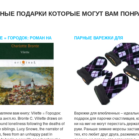
НЫЕ ПОДАРКИ КОТОРЫЕ МОГУТ ВАМ ПОНР
TE = ГОРОДОК: РОМАН НА
ПАРНЫЕ ВАРЕЖКИ ДЛЯ
З. BRONTE C.
ВЛЮБЛЕННЫХ ФИОЛЕТ
вляем вам книгу: Vilette = Городок:
Варежки для влюбленных – идеаль
 англ.яз. Bronte C. Villette draws on
подарок для парочки счастливцев, 
ound loneliness following the deaths of
ни на миг не могут перестать держа
e siblings. Lucy Snowe, the narrator of
руки. Раньше зимние морозы заста
k, flees from an unhappy past in
тех, кто любит друг друга, разжимат