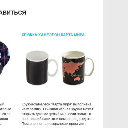
АВИТЬСЯ
КРУЖКА ХАМЕЛЕОН КАРТА МИРА
ный
Кружка-хамелеон "Карта мира" выполнена
которые
из керамики. Обычная черная кружка может
ться за
открыть для вас целый мир, если налить в
вляли
нее горячий напиток и немного подождать.
ь
Постепенно на поверхности проступят