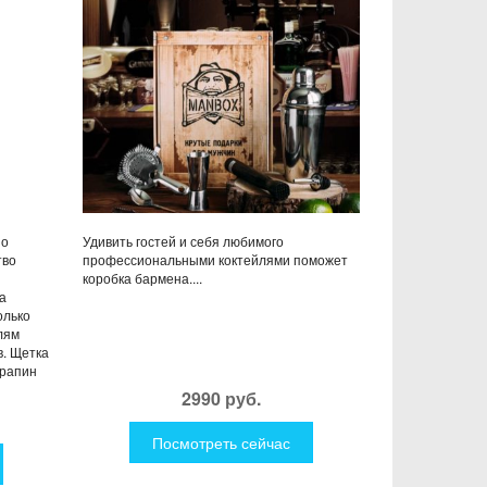
по
Удивить гостей и себя любимого
тво
профессиональными коктейлями поможет
коробка бармена....
а
олько
лям
в. Щетка
арапин
2990 руб.
Посмотреть сейчас