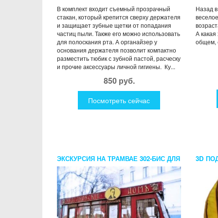
В комплект входит съемный прозрачный
Назад в
стакан, который крепится сверху держателя
веселое
и защищает зубные щетки от попадания
возраст
частиц пыли. Также его можно использовать
А какая
для полоскания рта. А органайзер у
общем, 
основания держателя позволит компактно
разместить тюбик с зубной пастой, расческу
и прочие аксессуары личной гигиены. Ку...
850 руб.
Посмотреть сейчас
ЭКСКУРСИЯ НА ТРАМВАЕ 302-БИС ДЛЯ
3D ПО
КОМПАНИИ
ГЛАЗУ