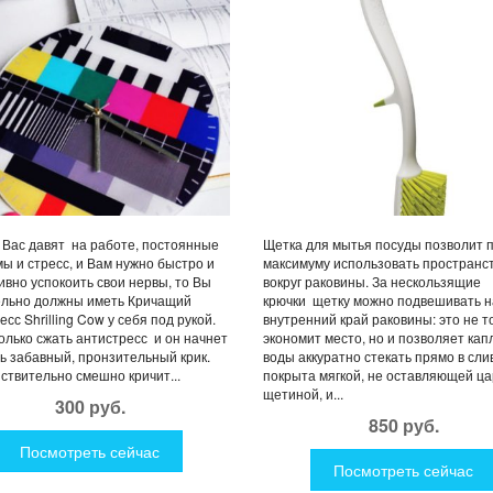
 Вас давят на работе, постоянные
Щетка для мытья посуды позволит 
ы и стресс, и Вам нужно быстро и
максимуму использовать пространс
вно успокоить свои нервы, то Вы
вокруг раковины. За нескользящие
ельно должны иметь Кричащий
крючки щетку можно подвешивать н
есс Shrilling Cow у себя под рукой.
внутренний край раковины: это не т
олько сжать антистресс и он начнет
экономит место, но и позволяет кап
ь забавный, пронзительный крик.
воды аккуратно стекать прямо в сли
ствительно смешно кричит...
покрыта мягкой, не оставляющей ц
щетиной, и...
300 руб.
850 руб.
Посмотреть сейчас
Посмотреть сейчас