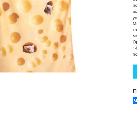
п
в
у
М
т
м
О
1
п
П