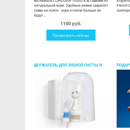
материала CORDURA 1000D и вставками из
England 
натуральной кожи. Удобные ремни закрепят
French b
сумку на поясе - руки и плечи больше не
cosmopol
будут...
1100 руб.
Посмотреть сейчас
ДЕРЖАТЕЛЬ ДЛЯ ЗУБНОЙ ПАСТЫ И
ПОДАР
ЩЕТОК KITTY
НА БА