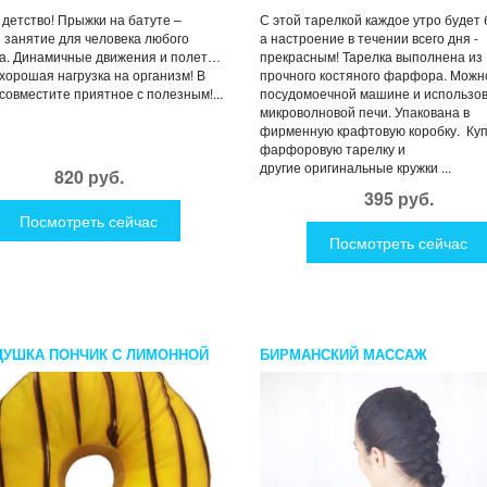
 детство! Прыжки на батуте –
С этой тарелкой каждое утро будет
 занятие для человека любого
а настроение в течении всего дня -
а. Динамичные движения и полет…
прекрасным! Тарелка выполнена из
 хорошая нагрузка на организм! В
прочного костяного фарфора. Можн
совместите приятное с полезным!...
посудомоечной машине и использо
микроволновой печи. Упакована в
фирменную крафтовую коробку. Ку
фарфоровую тарелку и
другие оригинальные кружки ...
820 руб.
395 руб.
Посмотреть сейчас
Посмотреть сейчас
ДУШКА ПОНЧИК С ЛИМОННОЙ
БИРМАНСКИЙ МАССАЖ
РЬЮ