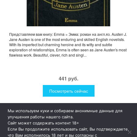
Представляем вам книгу: Emma = Эмма: роман на англ.яз. Austen J.
Jane Austen is one of the most enduring and skilled English novelists.
With its imperfect but charming heroine and its witty and subtle
exploration of relationships, Emma is often seen as Jane Austen's most
flawless work. Beautiful, clever, rich and singl...
441 руб.
Посмотреть сейчас
Мы используем куки и собираем анонимные данные для
1Like
Tog
улучшения работы нашего сайта.
nav
Сайт может содержать контент 18+
Если Вы продолжите использовать сайт, Вы подтверждаете,
© 2019
1Like
– это необычные и прикольные подарки для
что Вам исполнилось 18 лет и вы согласны с
дома и улицы, интересная посуда, уникальные и необычные