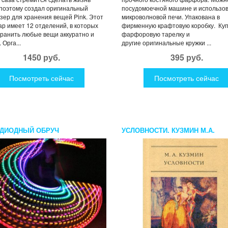
поэтому создал оригинальный
посудомоечной машине и использо
зер для хранения вещей Pink. Этот
микроволновой печи. Упакована в
ар имеет 12 отделений, в которых
фирменную крафтовую коробку. Ку
ранить любые вещи аккуратно и
фарфоровую тарелку и
 Орга...
другие оригинальные кружки ...
1450 руб.
395 руб.
Посмотреть сейчас
Посмотреть сейчас
ДИОДНЫЙ ОБРУЧ
УСЛОВНОСТИ. КУЗМИН М.А.
ОСКОП