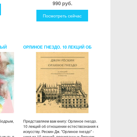
990 руб.
Посмотреть сейчас
ВЫЙ
ОРЛИНОЕ ГНЕЗДО. 10 ЛЕКЦИЙ ОБ
ОТНОШЕНИИ ЕСТЕСТВОЗНАНИЯ К
ИСКУССТВУ. РЕСКИН ДЖ.
 бодрым,
Представляем вам книгу: Орлиное гнездо.
10 лекций об отношении естествознания к
искусству. Рескин Дж. "Орлиное гнездо" -
о мыть в
цикл из 10 лекций, прочитанных Джоном