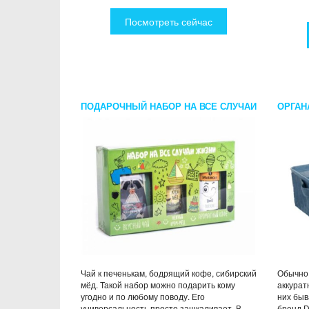
Посмотреть сейчас
ПОДАРОЧНЫЙ НАБОР НА ВСЕ СЛУЧАИ
ОРГАН
ЖИЗНИ
Чай к печенькам, бодрящий кофе, сибирский
Обычно 
мёд. Такой набор можно подарить кому
аккурат
угодно и по любому поводу. Его
них быв
универсальность просто зашкаливает. В
бренд D