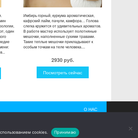
.
Имбирь горный, куркума ароматическая,
мин
кафрский лайм, пачули, камфора… Голова
фологии,
слегка кружится от удивительных ароматов.
эт, один
В работе мастер использует полотняные
кого
мешочки, наполненные сухими травами.
ледие
Такие теплые мешочки прикладывают к
мени:
особым точкам на теле человека....
...
2930 руб.
Посмотреть сейчас
О НАС
 гаджеты, причудливые дизайнерские разработки,
использованием cookies.
Принимаю