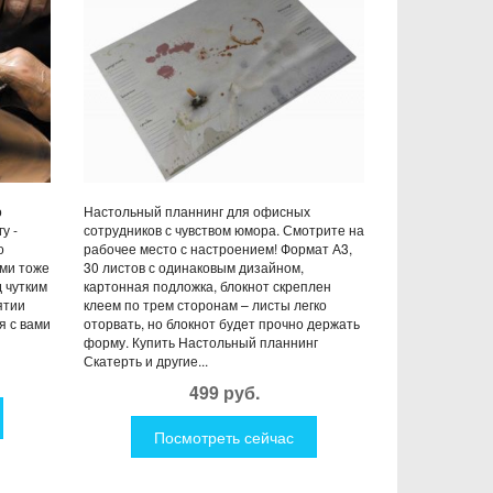
о
Настольный планнинг для офисных
у -
сотрудников с чувством юмора. Смотрите на
о
рабочее место с настроением! Формат А3,
ами тоже
30 листов с одинаковым дизайном,
 чутким
картонная подложка, блокнот скреплен
ятии
клеем по трем сторонам – листы легко
я с вами
оторвать, но блокнот будет прочно держать
форму. Купить Настольный планнинг
Скатерть и другие...
499 руб.
Посмотреть сейчас