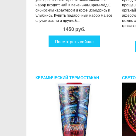
набор входят: Чай К печенькам, крем-мёд С
проще, 
сибирским характером и кофе Взбодрись и
органай
улыбнись. Купить подарочный набор На все
аксессу
случаи жизни и другие&...
можно х
красиво.
1450 руб.
Посмотреть сейчас
КЕРАМИЧЕСКИЙ ТЕРМОСТАКАН
СВЕТО
FACES&PLACES КАРТА МОСКВЫ
СТРОБ