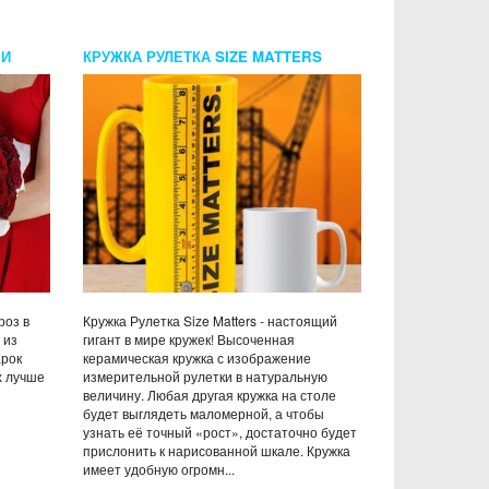
МИ
КРУЖКА РУЛЕТКА SIZE MATTERS
роз в
Кружка Рулетка Size Matters - настоящий
 из
гигант в мире кружек! Высоченная
рок
керамическая кружка с изображение
х лучше
измерительной рулетки в натуральную
величину. Любая другая кружка на столе
будет выглядеть маломерной, а чтобы
узнать её точный «рост», достаточно будет
прислонить к нарисованной шкале. Кружка
имеет удобную огромн...