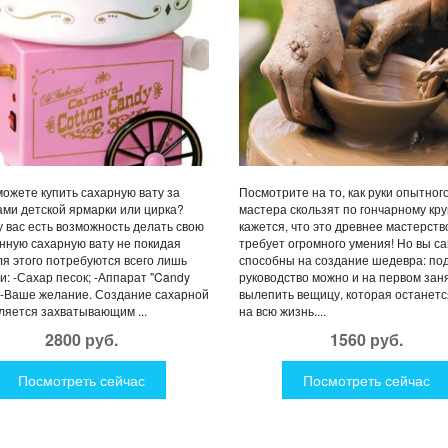
можете купить сахарную вату за
Посмотрите на то, как руки опытног
ми детской ярмарки или цирка?
мастера скользят по гончарному круг
у вас есть возможность делать свою
кажется, что это древнее мастерств
нную сахарную вату не покидая
требует огромного умения! Но вы с
ля этого потребуются всего лишь
способны на создание шедевра: под
и: -Сахар песок; -Аппарат "Candy
руководство можно и на первом зан
; -Ваше желание. Создание сахарной
вылепить вещицу, которая останетс
ляется захватывающим ...
на всю жизнь....
2800 руб.
1560 руб.
Посмотреть сейчас
Посмотреть сейчас