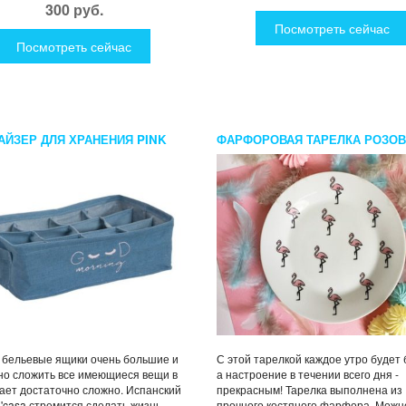
300 руб.
Посмотреть сейчас
Посмотреть сейчас
АЙЗЕР ДЛЯ ХРАНЕНИЯ PINK
ФАРФОРОВАЯ ТАРЕЛКА РОЗО
ФЛАМИНГО
бельевые ящики очень большие и
С этой тарелкой каждое утро будет
но сложить все имеющиеся вещи в
а настроение в течении всего дня -
ает достаточно сложно. Испанский
прекрасным! Тарелка выполнена из
'casa стремится сделать жизнь
прочного костяного фарфора. Можн