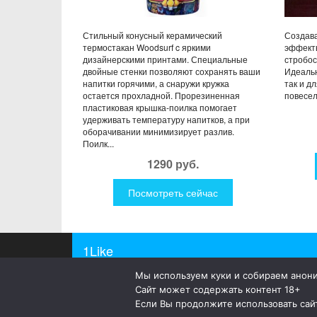
Стильный конусный керамический
Создав
термостакан Woodsurf c яркими
эффект
дизайнерскими принтами. Специальные
стробос
двойные стенки позволяют сохранять ваши
Идеальн
напитки горячими, а снаружи кружка
так и д
остается прохладной. Прорезиненная
повесели
пластиковая крышка-поилка помогает
удерживать температуру напитков, а при
оборачивании минимизирует разлив.
Поилк...
1290 руб.
Посмотреть сейчас
1Like
Мы используем куки и собираем анон
© 2019
1Like
– это необычные и прикольные подар
Сайт может содержать контент 18+
а так же просто оригинальные безделушки.
Если Вы продолжите использовать сайт