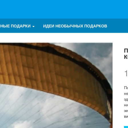
ЧНЫЕ ПОДАРКИ
ИДЕИ НЕОБЫЧНЫХ ПОДАРКОВ
П
П
н
зд
н
зе
в