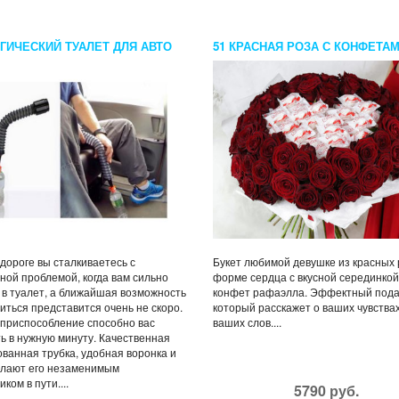
ГИЧЕСКИЙ ТУАЛЕТ ДЛЯ АВТО
51 КРАСНАЯ РОЗА С КОНФЕТА
РАФФАЭЛЛО
 дороге вы сталкиваетесь с
Букет любимой девушке из красных 
ной проблемой, когда вам сильно
форме сердца с вкусной серединкой
 в туалет, а ближайшая возможность
конфет рафаэлла. Эффектный пода
иться представится очень не скоро.
который расскажет о ваших чувства
приспособление способно вас
ваших слов....
ь в нужную минуту. Качественная
ванная трубка, удобная воронка и
елают его незаменимым
ком в пути....
5790 руб.