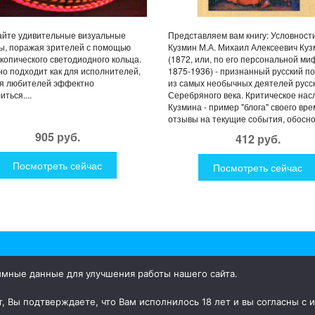
айте удивительные визуальные
Представляем вам книгу: Условности
ы, поражая зрителей с помощью
Кузмин М.А. Михаил Алексеевич Куз
копического светодиодного кольца.
(1872, или, по его персональной ми
о подходит как для исполнителей,
1875-1936) - признанный русский по
ля любителей эффектно
из самых необычных деятелей русс
ться....
Серебряного века. Критическое нас
Кузмина - пример "блога" своего вре
отзывы на текущие события, обоснов
905 руб.
412 руб.
Посмотреть сейчас
Посмотреть сейчас
имные данные для улучшения работы нашего сайта.
ки для дома и улицы, интересная посуда, уникальные и необычные
, Вы подтверждаете, что Вам исполнилось 18 лет и вы согласны с 