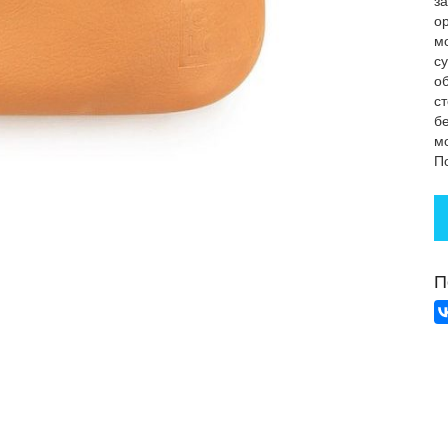
з
о
м
с
о
с
б
м
П
П