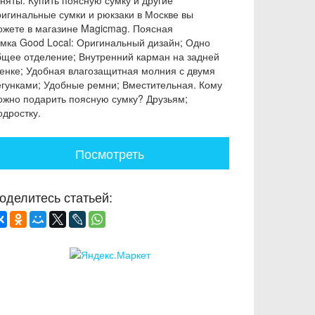
аняты. Купить поясную сумку и другие
ригинальные сумки и рюкзаки в Москве вы
ожете в магазине Magicmag. Поясная
умка Good Local: Оригинальный дизайн; Одно
бщее отделение; Внутренний карман на задней
тенке; Удобная влагозащитная молния с двумя
егунками; Удобные ремни; Вместительная. Кому
ожно подарить поясную сумку? Друзьям;
одростку.
Посмотреть
оделитесь статьей: