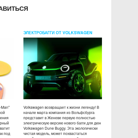
АВИТЬСЯ
ЭЛЕКТРОБАГГИ ОТ VOLKSWAGEN
c-Man"
Volkswagen возвращает к жизни легенду! В
ной
начале марта компания из Вольфсбурга
дения
представит в Женеве первую полностью
арный
электрическую версию нового багги для дюн
хватит
Volkswagen Dune Buggy. Эта экологически
ак под
чистая модель, может похвастаться