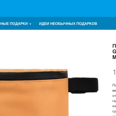
ЧНЫЕ ПОДАРКИ
ИДЕИ НЕОБЫЧНЫХ ПОДАРКОВ
П
G
M
По
в
о
г
и
су