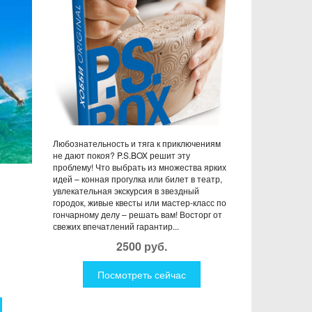
Любознательность и тяга к приключениям
не дают покоя? P.S.BOX решит эту
проблему! Что выбрать из множества ярких
идей – конная прогулка или билет в театр,
увлекательная экскурсия в звездный
городок, живые квесты или мастер-класс по
гончарному делу – решать вам! Восторг от
свежих впечатлений гарантир...
2500 руб.
Посмотреть сейчас