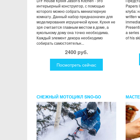
DIY House Кухня Jason's Kitchen - это
Предста
интерьерный конструктор, с помощью
Papers 
которого можно собрать миниатюрную
клуба: н
комнату. Данный набор предназначен для
written 
моделирования игрушечной кухни. Кухня не
immediat
зря считается главным местом в доме, а
Presenti
кукольному дому она точно необходима.
a series
Каждый элемент декора необходимо
of his ski
собирать самостоятельн...
2400 руб.
Посмотреть сейчас
СНЕЖНЫЙ МОТОЦИКЛ SNO-GO
МАСТЕ
(ЭБРУ)