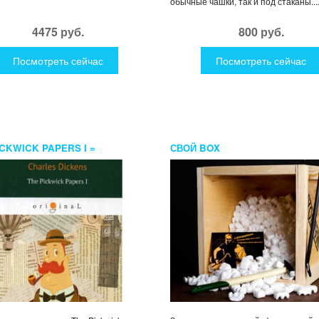
обычные чашки, так и под стаканы...
4475 руб.
800 руб.
Посмотреть сейчас
Посмотреть сейчас
ICKWICK PAPERS I =
СВОЙ BOX
РТНЫЕ ЗАПИСКИ
КСКОГО КЛУБА: НА АНГЛ.ЯЗ.
NS C.