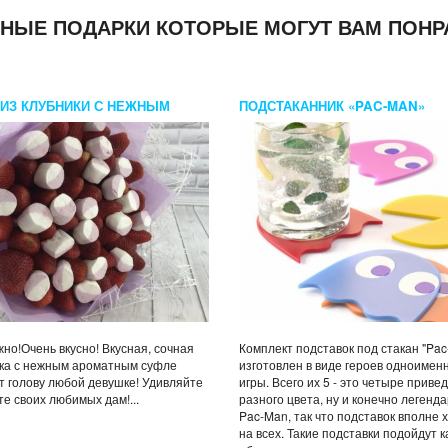
НЫЕ ПОДАРКИ КОТОРЫЕ МОГУТ ВАМ ПОНР
 ИЗ КЛУБНИКИ С НЕЖНЫМ
ПОДСТАКАННИК «PAC-MAN»
ИЧНЫМ СУФЛЕ
но!Очень вкусно! Вкусная, сочная
Комплект подставок под стакан "Pa
ка с нежным ароматным суфле
изготовлен в виде героев одноимен
т голову любой девушке! Удивляйте
игры. Всего их 5 - это четыре приве
те своих любимых дам!...
разного цвета, ну и конечно легенд
Pac-Man, так что подставок вполне 
на всех. Такие подставки подойдут к