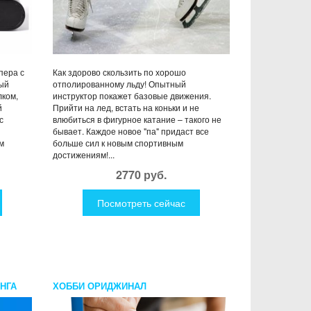
пера с
Как здорово скользить по хорошо
рый
отполированному льду! Опытный
лком,
инструктор покажет базовые движения.
й
Прийти на лед, встать на коньки и не
с
влюбиться в фигурное катание – такого не
бывает. Каждое новое "па" придаст все
м
больше сил к новым спортивным
достижениям!...
2770 руб.
Посмотреть сейчас
НГА
ХОББИ ОРИДЖИНАЛ