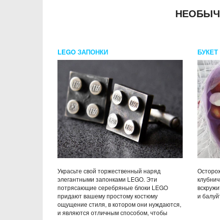
НЕОБЫЧ
LEGO ЗАПОНКИ
БУКЕТ
КЛУБН
Украсьте свой торжественный наряд
Осторож
элегантными запонками LEGO. Эти
клубнич
потрясающие серебряные блоки LEGO
вскружи
придают вашему простому костюму
и балуй
ощущение стиля, в котором они нуждаются,
и являются отличным способом, чтобы