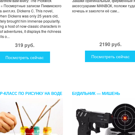
вляем вам книгу: The Pickwick
Закажи оригинальный, фирменный 
I = Посмертные записки Пиквикского
аксессуарами MANBOX, положи туда 
а англ.яз. Dickens C. This novel,
хочешь и заколоти её сам...
when Dickens was only 25 years old,
ely brought him immense popularity.
ng a host of now-classic characters in
 of adventures, it displays the richness
lls o...
2190 руб.
319 руб.
Посмотреть сейчас
Посмотреть сейчас
Р-КЛАСС ПО РИСУНКУ НА ВОДЕ
БУДИЛЬНИК — МИШЕНЬ