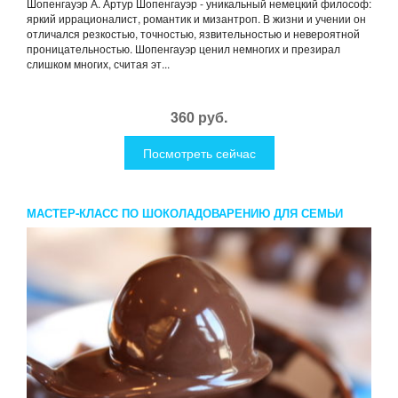
Шопенгауэр А. Артур Шопенгауэр - уникальный немецкий философ:
яркий иррационалист, романтик и мизантроп. В жизни и учении он
отличался резкостью, точностью, язвительностью и невероятной
проницательностью. Шопенгауэр ценил немногих и презирал
слишком многих, считая эт...
360 руб.
Посмотреть сейчас
МАСТЕР-КЛАСС ПО ШОКОЛАДОВАРЕНИЮ ДЛЯ СЕМЬИ