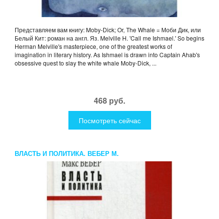
Представляем вам книгу: Moby-Dick; Or, The Whale = Моби Дик, или
Белый Кит: роман на англ. Яз. Melville H. 'Call me Ishmael.' So begins
Herman Melville's masterpiece, one of the greatest works of
imagination in literary history. As Ishmael is drawn into Captain Ahab's
obsessive quest to slay the white whale Moby-Dick, ...
468 руб.
Посмотреть сейчас
ВЛАСТЬ И ПОЛИТИКА. ВЕБЕР М.