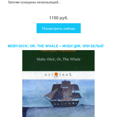
Тапочки оснащены нескользящей...
1150 руб.
Посмотреть сейчас
MOBY-DICK; OR, THE WHALE = МОБИ ДИК, ИЛИ БЕЛЫЙ
КИТ: РОМАН НА АНГЛ. ЯЗ. MELVILLE H.