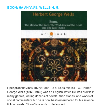
BOON: НА АНГЛ.ЯЗ. WELLS H. G.
Представляем вам книгу: Boon: на англ.яз. Wells H. G. Herbert
George Wells (1866-1946) was an English writer. He was prolific in
many genres, writing dozens of novels, short stories, and works of
social commentary, but he is now best remembered for his science
fiction novels. "Boon" is a work of literary sati...