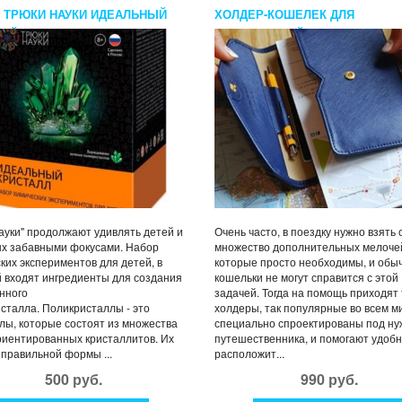
 ТРЮКИ НАУКИ ИДЕАЛЬНЫЙ
ХОЛДЕР-КОШЕЛЕК ДЛЯ
ЫЙ ПОЛИКРИСТАЛЛ
ПУТЕШЕСТВИЙ TRIPPING WAL
ауки" продолжают удивлять детей и
Очень часто, в поездку нужно взять 
х забавными фокусами. Набор
множество дополнительных мелоче
ких экспериментов для детей, в
которые просто необходимы, и обы
 входят ингредиенты для создания
кошельки не могут справится с этой
нного
задачей. Тогда на помощь приходят
сталла. Поликристаллы - это
холдеры, так популярные во всем м
лы, которые состоят из множества
специально спроектированы под н
иентированных кристаллитов. Их
путешественника, и помогают удоб
еправильной формы ...
расположит...
500 руб.
990 руб.