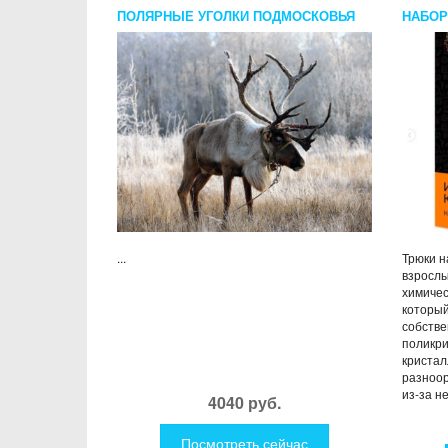
ПОЛЯРНЫЕ УГОЛКИ ПОДМОСКОВЬЯ
НАБОР
ДЛЯ ДВОИХ
ЗЕЛЕН
...
Трюки н
взрослы
химичес
который
собстве
поликри
кристал
разноор
из-за н
4040 руб.
Посмотреть сейчас