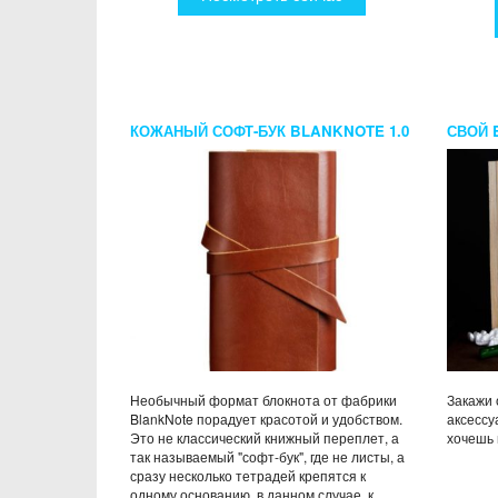
КОЖАНЫЙ СОФТ-БУК BLANKNOTE 1.0
СВОЙ 
КОНЬЯК
Необычный формат блокнота от фабрики
Закажи 
BlankNote порадует красотой и удобством.
аксессу
Это не классический книжный переплет, а
хочешь 
так называемый "софт-бук", где не листы, а
сразу несколько тетрадей крепятся к
одному основанию, в данном случае, к