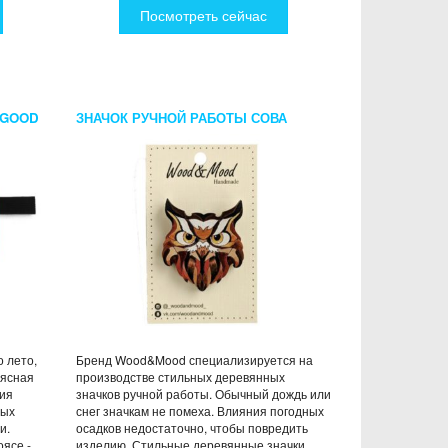
Посмотреть сейчас
 GOOD
ЗНАЧОК РУЧНОЙ РАБОТЫ СОВА
о лето,
Бренд Wood&Mood специализируется на
оясная
производстве стильных деревянных
ния
значков ручной работы. Обычный дождь или
ных
снег значкам не помеха. Влияния погодных
и.
осадков недостаточно, чтобы повредить
оясе -
изделию. Стильные деревянные значки