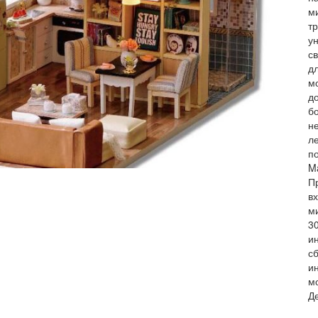
м
тр
у
с
д
м
д
б
н
л
по
M
П
в
м
3
и
с
и
м
Д