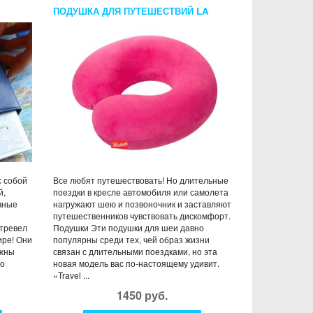
ПОДУШКА ДЛЯ ПУТЕШЕСТВИЙ LA
LET
SIESTA ФУКСИЯ
с собой
Все любят путешествовать! Но длительные
й,
поездки в кресле автомобиля или самолета
чные
нагружают шею и позвоночник и заставляют
путешественников чувствовать дискомфорт.
 тревел
Подушки Эти подушки для шеи давно
ире! Они
популярны среди тех, чей образ жизни
ужны
связан с длительными поездками, но эта
но
новая модель вас по-настоящему удивит.
«Travel ...
1450 руб.