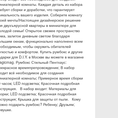
иниатюрной комнаты. Каждая деталь из набора
ебует сборки и доработки, что гарантирует
никальность вашего изделия. Соберите комнату
воей мечты!Настоящее дизайнерское решение
ля двухъярусной квартиры в миниатюре для
олодой семьи! Открытое свежее пространство
ома, залитое дневным светом благодаря
ольшим окнам, функционально наполнено всем
еобходимым, чтобы окружить обитателей
егкостью и комфортом. Купить румбокс и другие
дарки для D.I.Y. в Москве вы можете в магазине
agicmag. Румбокс Стильный Пентхаус:
рекрасное времяпрепровождение; В набор
ходит всё необходимое для создания
иниатюрной комнаты; Примерное время сборки
0 часов; LED подсветка; Красочная подробная
нструкция. В набор входит: Материалы для
борки; LED подсветка; Красочная подробная
нструкция; Крышка для защиты от пыли. Кому
ожно подарить румбокс? Ребенку; Друзьям;
евушке.