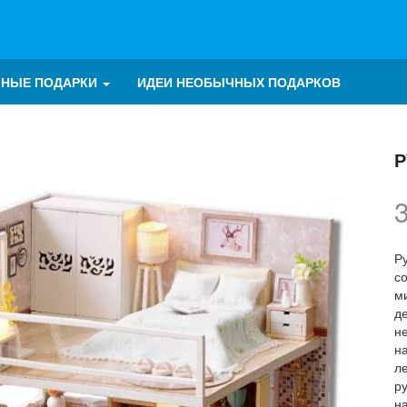
ЧНЫЕ ПОДАРКИ
ИДЕИ НЕОБЫЧНЫХ ПОДАРКОВ
Р
Ру
с
м
д
н
н
л
ру
н