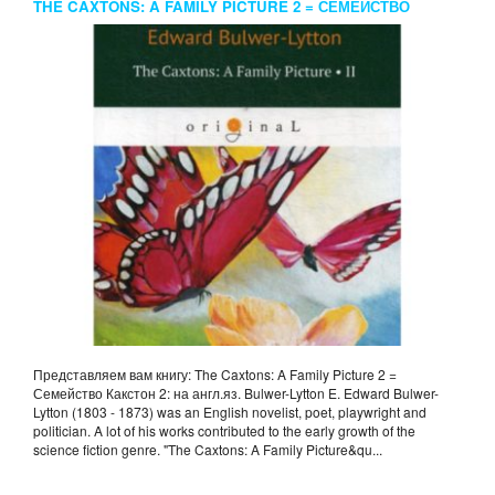
THE CAXTONS: A FAMILY PICTURE 2 = СЕМЕЙСТВО
КАКСТОН 2: НА АНГЛ.ЯЗ. BULWER-LYTTON E.
Представляем вам книгу: The Caxtons: A Family Picture 2 =
Семейство Какстон 2: на англ.яз. Bulwer-Lytton E. Edward Bulwer-
Lytton (1803 - 1873) was an English novelist, poet, playwright and
politician. A lot of his works contributed to the early growth of the
science fiction genre. "The Caxtons: A Family Picture&qu...