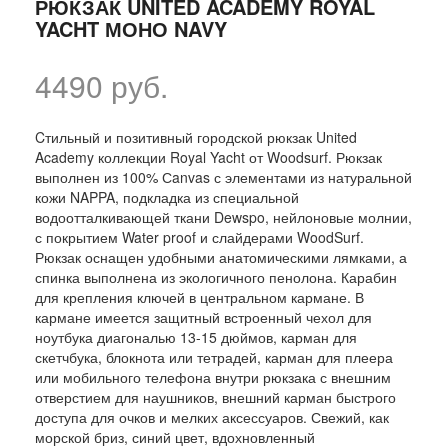
РЮКЗАК UNITED ACADEMY ROYAL
YACHT МОНО NAVY
4490 руб.
Cтильный и позитивный городской рюкзак United
Academy коллекции Royal Yacht от Woodsurf. Рюкзак
выполнен из 100% Сanvas с элементами из натуральной
кожи NAPPA, подкладка из специальной
водоотталкивающей ткани Dewspo, нейлоновые молнии,
с покрытием Water proof и слайдерами WoodSurf.
Рюкзак оснащен удобными анатомическими лямками, а
спинка выполнена из экологичного пенолона. Карабин
для крепления ключей в центральном кармане. В
кармане имеется защитный встроенный чехол для
ноутбука диагональю 13-15 дюймов, карман для
скетчбука, блокнота или тетрадей, карман для плеера
или мобильного телефона внутри рюкзака с внешним
отверстием для наушников, внешний карман быстрого
доступа для очков и мелких аксессуаров. Свежий, как
морской бриз, синий цвет, вдохновленный