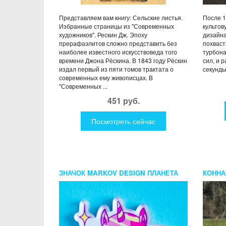
Представляем вам книгу: Сельские листья.
После 1
Избранные страницы из "Современных
культов
художников". Рескин Дж. Эпоху
дизайна
прерафаэлитов сложно представить без
похваст
наиболее известного искусствоведа того
турбон
времени Джона Рёскина. В 1843 году Рёскин
сил, и р
издал первый из пяти томов трактата о
секунды.
современных ему живописцах. В
"Современных ...
451 руб.
Посмотреть сейчас
ЗНАЧОК MARKOV DESIGN ПЛАНЕТА
КОННА