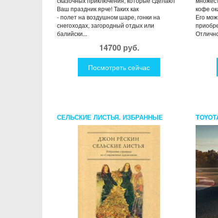
сказочных приключения, которые сделают
множест
Ваш праздник ярче! Таких как
кофе ок
- полет на воздушном шаре, гонки на
Его можн
снегоходах, загородный отдых или
приобре
балийски...
Отлично
14700 руб.
Посмотреть сейчас
СЕЛЬСКИЕ ЛИСТЬЯ. ИЗБРАННЫЕ
TOYOT
СТРАНИЦЫ ИЗ "СОВРЕМЕННЫХ
ХУДОЖНИКОВ". РЕСКИН ДЖ.