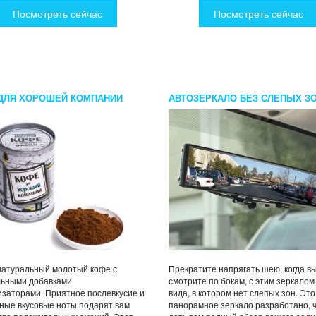
Посмотреть сейчас
Посмотреть сейчас
ДЛЯ ХОРОШЕЙ КОМПАНИИ
АВТОЗЕРКАЛО БЕЗ СЛЕПЫХ З
натуральный молотый кофе с
Прекратите напрягать шею, когда в
льными добавками
смотрите по бокам, с этим зеркалом
заторами. Приятное послевкусие и
вида, в котором нет слепых зон. Это
ные вкусовые ноты подарят вам
панорамное зеркало разработано, 