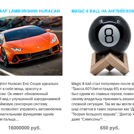
КАР LAMBORGHINI HURACAN
MAGIC 8 BALL НА АНГЛИЙСКО
OUPE
ЯЗЫКЕ
hini Huracan Evo Coupe идеально
Magic 8-ball стал популярен после
т в себе мощь, красоту и
“Трасса 60?(Автострада 60) в котор
гии. Он имеет обновленный
был одним из главных героев, помог
 вид с улучшенной аэродинамикой
своему владельцу принимать решен
юймовую сенсорную систему,
сложной ситуации. Так же вы могли 
 позволяет управлять автомобилем
шар ответов в таких сериалах как “Д
лекательными функциями одним
"Теория большого взрыва", "Доктор 
м пальца....
даже “Симпсоны”! ...
16000000 руб.
650 руб.