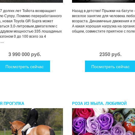
7 долгих лет Тойота возвращает
Назад в детство! Прыжки на батуте 
ую Супру. Помимо переработанного
веселое занятие для человека любо
, новая Toyota GR Supra может
возраста. Динамичные движения и
аться 3,0-литровым двигателем с
А какая хорошая нагрузка на органи
аддувом мощностью 335 лошадиных
общем, совместите приятное с полез
азгоном 0 до 100 всего за 4
...
3 990 000 руб.
2350 руб.
Посмотреть сейчас
Посмотреть сейчас
Я ПРОГУЛКА
РОЗА ИЗ МЫЛА. ЛЮБИМОЙ