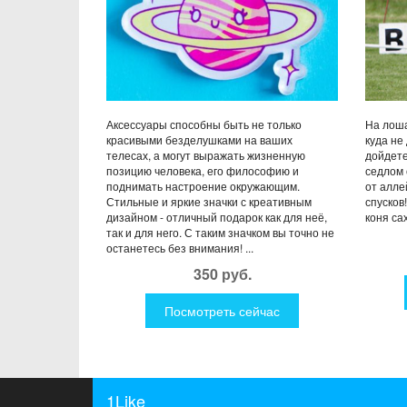
Аксессуары способны быть не только
На лоша
красивыми безделушками на ваших
куда не
телесах, а могут выражать жизненную
дойдете
позицию человека, его философию и
седлом 
поднимать настроение окружающим.
от алле
Стильные и яркие значки с креативным
спусков
дизайном - отличный подарок как для неё,
коня са
так и для него. С таким значком вы точно не
останетесь без внимания! ...
350 руб.
Посмотреть сейчас
1Like