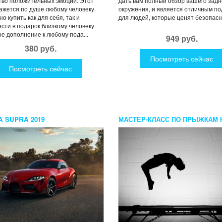
во положительных эмоций. Этот
дать вам полный обзор вашего задн
ажется по душе любому человеку.
окружения, и является отличным п
о купить как для себя, так и
для людей, которые ценят безопасно
сти в подарок близкому человеку.
е дополнение к любому пода...
949 руб.
380 руб.
Посмотреть сейчас
Посмотреть сейчас
A SUPRA 2019
МАСТЕР-КЛАСС ПО ПРЫЖКАМ 
БАТУТЕ