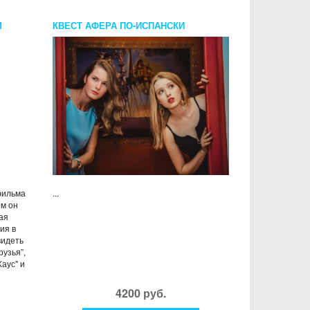
М
КВЕСТ АФЕРА ПО-ИСПАНСКИ
 фильма
...
ом он
ая
ия в
видеть
рузья”,
Хаус" и
4200 руб.