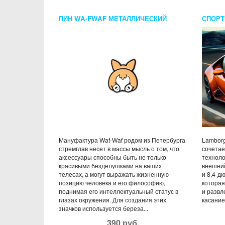
ПИН WA-FWAF МЕТАЛЛИЧЕСКИЙ
СПОРТ
МИНИ КОРГИ
EVO C
Мануфактура Waf-Waf родом из Петербурга
Lamborg
стремглав несет в массы мысль о том, что
сочетае
аксессуары способны быть не только
техноло
красивыми безделушками на ваших
внешний
телесах, а могут выражать жизненную
и 8,4-д
позицию человека и его философию,
которая
поднимая его интеллектуальный статус в
и разв
глазах окружения. Для создания этих
касание
значков используется береза...
390 руб.