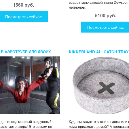
водоотталкивающей ткани Dewspo,
1560 руб.
нейлонов...
5100 руб.
Посмотреть сейчас
Посмотреть сейчас
 В АЭРОТРУБЕ ДЛЯ ДВОИХ
KIKKERLAND ALLCATCH TRAY
НАБОР ИЗ 2Х ФЕТРОВЫХ
КОНТЕЙНЕРОВ ДЛЯ МЕЛОЧЕЙ
адаете под мощный воздушный
Куда вы кладете ключи от дома или 
 взлетаете вверх! Это совсем не
когда приходите домой? А представь