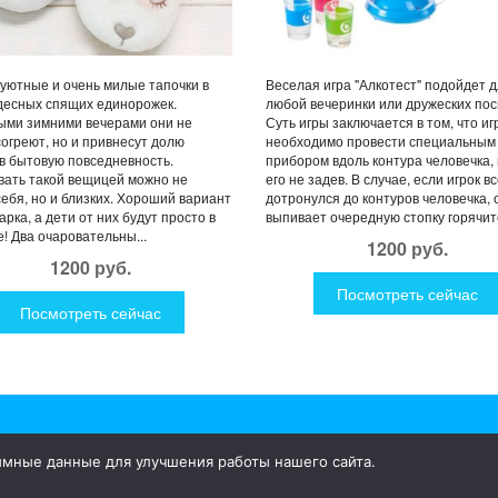
уютные и очень милые тапочки в
Веселая игра "Алкотест" подойдет 
десных спящих единорожек.
любой вечеринки или дружеских пос
ыми зимними вечерами они не
Суть игры заключается в том, что иг
согреют, но и привнесут долю
необходимо провести специальным
в бытовую повседневность.
прибором вдоль контура человечка, 
ать такой вещицей можно не
его не задев. В случае, если игрок в
себя, но и близких. Хороший вариант
дотронулся до контуров человечка, 
арка, а дети от них будут просто в
выпивает очередную стопку горячите
е! Два очаровательны...
1200 руб.
1200 руб.
Посмотреть сейчас
Посмотреть сейчас
имные данные для улучшения работы нашего сайта.
ки для дома и улицы, интересная посуда, уникальные и необычные