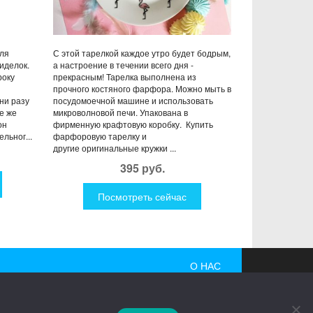
для
С этой тарелкой каждое утро будет бодрым,
иделок.
а настроение в течении всего дня -
року
прекрасным! Тарелка выполнена из
прочного костяного фарфора. Можно мыть в
ни разу
посудомоечной машине и использовать
се же
микроволновой печи. Упакована в
он
фирменную крафтовую коробку. Купить
льног...
фарфоровую тарелку и
другие оригинальные кружки ...
395 руб.
Посмотреть сейчас
О НАС
 гаджеты, причудливые дизайнерские разработки,