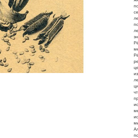
п
с
ле
п
л
з
Р
м
Р
р
це
и
л
ц
чт
п
и
м
и
м
А
п