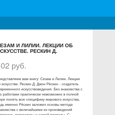
ЕЗАМ И ЛИЛИИ. ЛЕКЦИИ ОБ
СКУССТВЕ. РЕСКИН Д.
402 руб.
редставляем вам книгу: Сезам и Лилии. Лекции
 искусстве. Рескин Д. Джон Рёскин - создатель
овременного искусствоведения. Без знакомства с
го работами практически невозможно в полной
ере понять всю специфику мирового искусства,
едь именно Рёскин заложил основы метода
накомства с величайшими из произведений
ивописи, литературы и самой природы. С