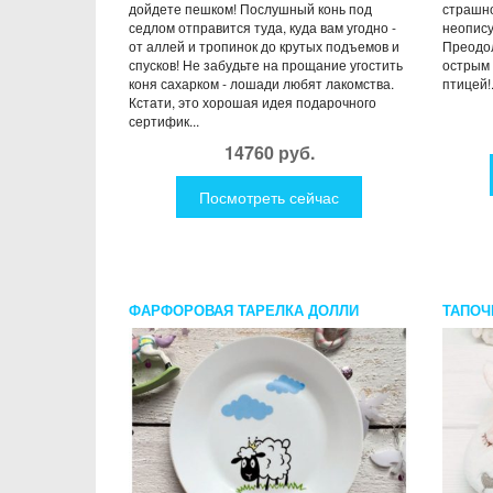
дойдете пешком! Послушный конь под
страшно
седлом отправится туда, куда вам угодно -
неопису
от аллей и тропинок до крутых подъемов и
Преодол
спусков! Не забудьте на прощание угостить
острым 
коня сахарком - лошади любят лакомства.
птицей!.
Кстати, это хорошая идея подарочного
сертифик...
14760 руб.
Посмотреть сейчас
ФАРФОРОВАЯ ТАРЕЛКА ДОЛЛИ
ТАПОЧ