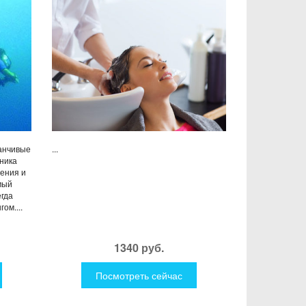
манчивые
...
хника
ения и
мый
егда
ом....
1340 руб.
Посмотреть сейчас