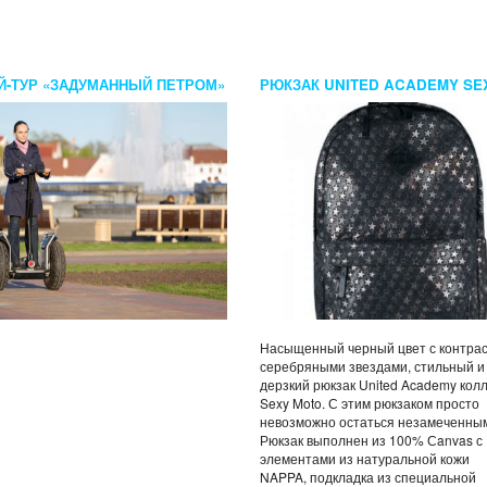
Й-ТУР «ЗАДУМАННЫЙ ПЕТРОМ»
РЮКЗАК UNITED ACADEMY SE
MOTO МОНО ЗВЕЗДЫ
Насыщенный черный цвет с контра
серебряными звездами, стильный и
дерзкий рюкзак United Academy кол
Sexy Moto. С этим рюкзаком просто
невозможно остаться незамеченны
Рюкзак выполнен из 100% Сanvas с
элементами из натуральной кожи
NAPPA, подкладка из специальной