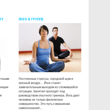
XY
ЙОГА В ГРУППЕ
стными
Постоянные стрессы, городской шум и
грязный воздух… Йога станет
лекции
замечательным выходом из сложившейся
ситуации. Занятия проходят под
м!
руководством опытного тренера. Йога дает
человеку не только физическое
совершенство. Это путь к вершинам
самопознания!...