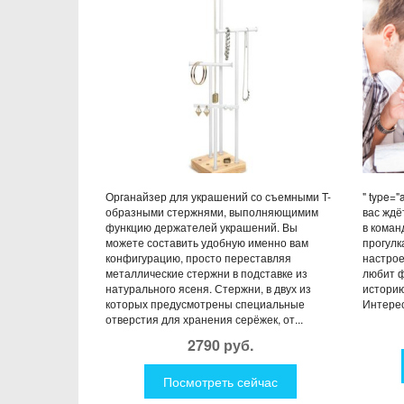
Органайзер для украшений со съемными T-
" type="
образными стержнями, выполняющимим
вас ждё
функцию держателей украшений. Вы
в коман
можете составить удобную именно вам
прогулк
конфигурацию, просто переставляя
настрое
металлические стержни в подставке из
любит ф
натурального ясеня. Стержни, в двух из
историю
которых предусмотрены специальные
Интерес
отверстия для хранения серёжек, от...
2790 руб.
Посмотреть сейчас