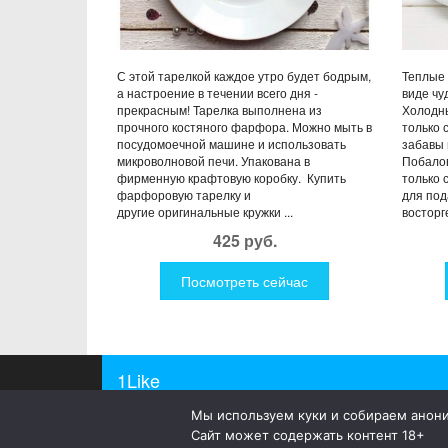
С этой тарелкой каждое утро будет бодрым,
Теплые 
а настроение в течении всего дня -
виде чу
прекрасным! Тарелка выполнена из
Холодн
прочного костяного фарфора. Можно мыть в
только 
посудомоечной машине и использовать
забавы 
микроволновой печи. Упакована в
Побалов
фирменную крафтовую коробку. Купить
только 
фарфоровую тарелку и
для под
другие оригинальные кружки ...
восторг
425 руб.
Посмотреть сейчас
1Like
Мы используем куки и собираем анон
© 2019
1Like
– это необычные и прикольные подар
Сайт может содержать контент 18+