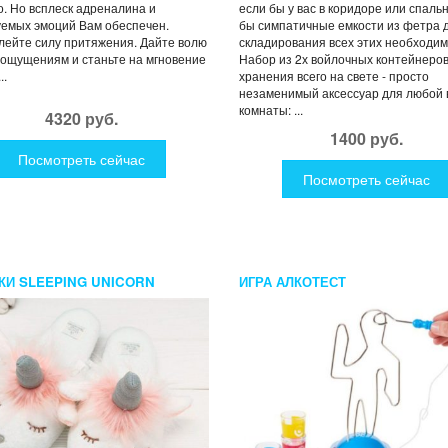
. Но всплеск адреналина и
если бы у вас в коридоре или спаль
емых эмоций Вам обеспечен.
бы симпатичные емкости из фетра 
ейте силу притяжения. Дайте волю
складирования всех этих необходи
ощущениям и станьте на мгновение
Набор из 2х войлочных контейнеров
..
хранения всего на свете - просто
незаменимый аксессуар для любой
комнаты: ...
4320 руб.
1400 руб.
Посмотреть сейчас
Посмотреть сейчас
КИ SLEEPING UNICORN
ИГРА АЛКОТЕСТ