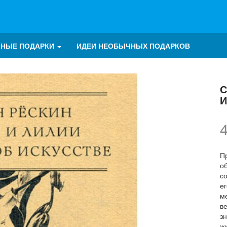
ЧНЫЕ ПОДАРКИ
ИДЕИ НЕОБЫЧНЫХ ПОДАРКОВ
С
И
П
об
с
е
м
в
з
ж