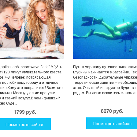
application/x-shockwave-flash" />">Что
Путь к морскому путешествию в за
т?120 минут увлекательного квеста
глубины начинается в бассейне. Те
де 7-8 человек, потрясающая
безопасности, дыхательные упражн
а по любимому городу и отличное
теоретические занятия – необходи
ние.Кому это понравится?Всем, кто
этап. Опытный инструктор будет вс
ильмы Москву, долгие прогулки,
рядом. Вы легко освоитесь с акваланг
 и свежий воздух.В чем «фишка»?
но буде...
8270 руб.
1799 руб.
Посмотреть сейчас
Посмотреть сейчас