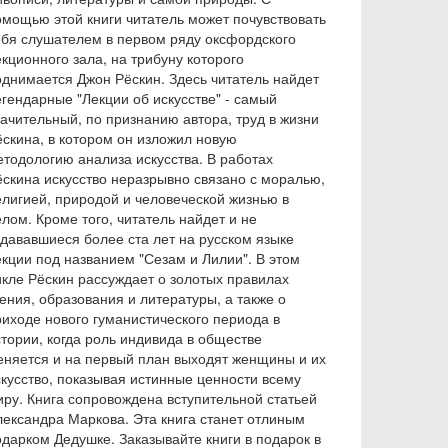
омощью этой книги читатель может почувствовать
ебя слушателем в первом ряду оксфордского
кционного зала, на трибуну которого
однимается Джон Рёскин. Здесь читатель найдет
егендарные "Лекции об искусстве" - самый
начительный, по признанию автора, труд в жизни
ёскина, в котором он изложил новую
етодологию анализа искусства. В работах
ёскина искусство неразрывно связано с моралью,
елигией, природой и человеческой жизнью в
лом. Кроме того, читатель найдет и не
здававшиеся более ста лет на русском языке
екции под названием "Сезам и Лилии". В этом
икле Рёскин рассуждает о золотых правилах
ения, образования и литературы, а также о
риходе нового гуманистического периода в
стории, когда роль индивида в обществе
еняется и на первый план выходят женщины и их
скусство, показывая истинные ценности всему
иру. Книга сопровождена вступительной статьей
лександра Маркова. Эта книга станет отлиным
одарком Дедушке. Заказывайте книги в подарок в