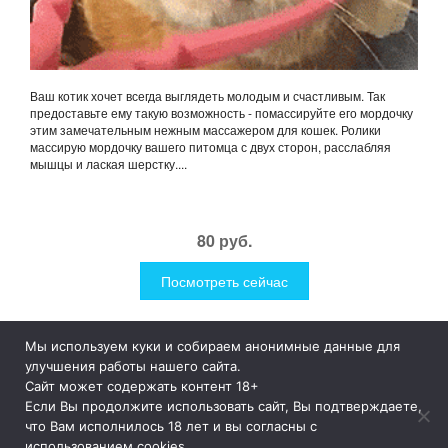
Ваш котик хочет всегда выглядеть молодым и счастливым. Так
предоставьте ему такую возможность - помассируйте его мордочку
этим замечательным нежным массажером для кошек. Ролики
массирую мордочку вашего питомца с двух сторон, расслабляя
мышцы и лаская шерстку....
80 руб.
Посмотреть сейчас
Мы используем куки и собираем анонимные данные для
1Like
Tog
улучшения работы нашего сайта.
nav
Сайт может содержать контент 18+
Если Вы продолжите использовать сайт, Вы подтверждаете,
© 2019
1Like
– это необычные и прикольные подарки для
что Вам исполнилось 18 лет и вы согласны с
дома и улицы, интересная посуда, уникальные и необычные
использованием cookies.