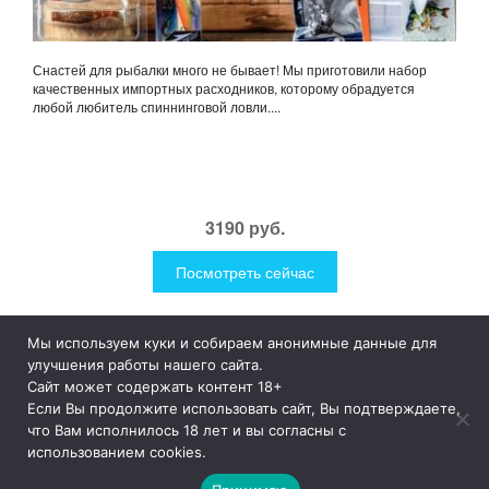
Снастей для рыбалки много не бывает! Мы приготовили набор
качественных импортных расходников, которому обрадуется
любой любитель спиннинговой ловли....
3190 руб.
Посмотреть сейчас
Мы используем куки и собираем анонимные данные для
1Like
Tog
улучшения работы нашего сайта.
nav
Сайт может содержать контент 18+
Если Вы продолжите использовать сайт, Вы подтверждаете,
© 2019
1Like
– это необычные и прикольные подарки для
что Вам исполнилось 18 лет и вы согласны с
дома и улицы, интересная посуда, уникальные и необычные
использованием cookies.
гаджеты, причудливые дизайнерские разработки, а так же
просто оригинальные безделушки.