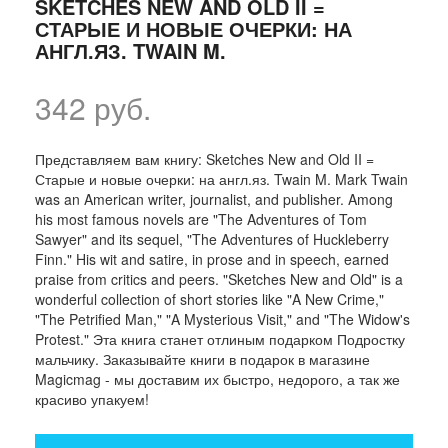
SKETCHES NEW AND OLD II =
СТАРЫЕ И НОВЫЕ ОЧЕРКИ: НА
АНГЛ.ЯЗ. TWAIN M.
342 руб.
Представляем вам книгу: Sketches New and Old II =
Старые и новые очерки: на англ.яз. Twain M. Mark Twain
was an American writer, journalist, and publisher. Among
his most famous novels are "The Adventures of Tom
Sawyer" and its sequel, "The Adventures of Huckleberry
Finn." His wit and satire, in prose and in speech, earned
praise from critics and peers. "Sketches New and Old" is a
wonderful collection of short stories like "A New Crime,"
"The Petrified Man," "A Mysterious Visit," and "The Widow's
Protest." Эта книга станет отлиным подарком Подростку
мальчику. Заказывайте книги в подарок в магазине
Magicmag - мы доставим их быстро, недорого, а так же
красиво упакуем!