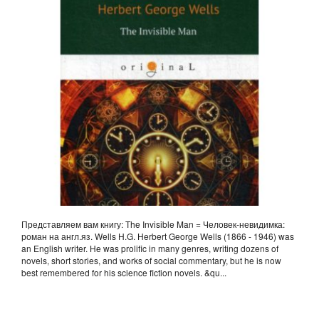
АНГЛ.ЯЗ. WELLS H.G.
Представляем вам книгу: The Invisible Man = Человек-невидимка:
роман на англ.яз. Wells H.G. Herbert George Wells (1866 - 1946) was
an English writer. He was prolific in many genres, writing dozens of
novels, short stories, and works of social commentary, but he is now
best remembered for his science fiction novels. &qu...