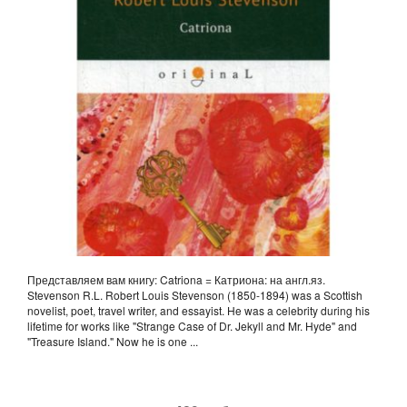
Представляем вам книгу: Catriona = Катриона: на англ.яз.
Stevenson R.L. Robert Louis Stevenson (1850-1894) was a Scottish
novelist, poet, travel writer, and essayist. He was a celebrity during his
lifetime for works like "Strange Case of Dr. Jekyll and Mr. Hyde" and
"Treasure Island." Now he is one ...