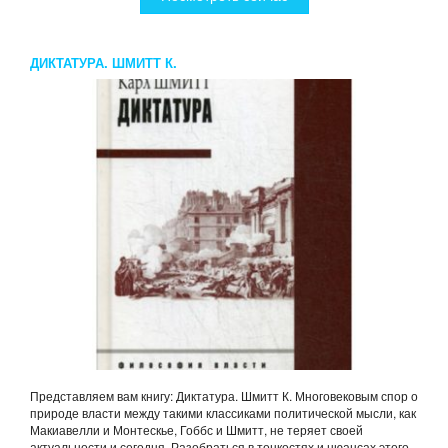
ДИКТАТУРА. ШМИТТ К.
Представляем вам книгу: Диктатура. Шмитт К. Многовековым спор о
природе власти между такими классиками политической мысли, как
Макиавелли и Монтескье, Гоббс и Шмитт, не теряет своей
актуальности и сегодня. Разобраться в тонкостях и нюансах этого