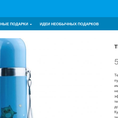
ЧНЫЕ ПОДАРКИ
ИДЕИ НЕОБЫЧНЫХ ПОДАРКОВ
Т
Т
п
и
н
э
т
д
К
т